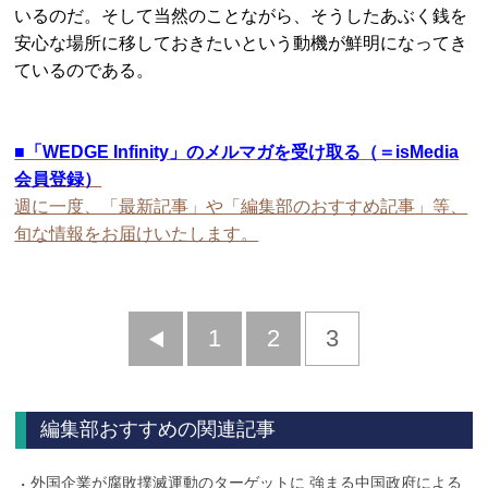
いるのだ。そして当然のことながら、そうしたあぶく銭を
安心な場所に移しておきたいという動機が鮮明になってき
ているのである。
■
「WEDGE Infinity」のメルマガを受け取る（＝isMedia
会員登録）
週に一度、「最新記事」や「編集部のおすすめ記事」等、
旬な情報をお届けいたします。
前
1
2
3
へ
編集部おすすめの関連記事
外国企業が腐敗撲滅運動のターゲットに 強まる中国政府による