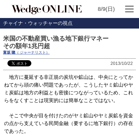
8/9(日)
チャイナ・ウォッチャーの視点
米国の不動産買い漁る地下銀行マネー
その額年1兆円超
富坂 聰
（ ジャーナリスト）
2013/10/22
地方に蔓延する非正規の炭坑や鉱山は、中央にとってか
ねてから頭の痛い問題であったが、こうしたヤミ鉱山やヤ
ミ炭鉱は地方の利益とも密接につながっているため、これ
らをなくすことは現実的には簡単なことではない。
そこで中央が目を付けたのがヤミ鉱山やヤミ炭鉱を資金
の点から支えている民間金融（要するに地下銀行）の存在
であった。