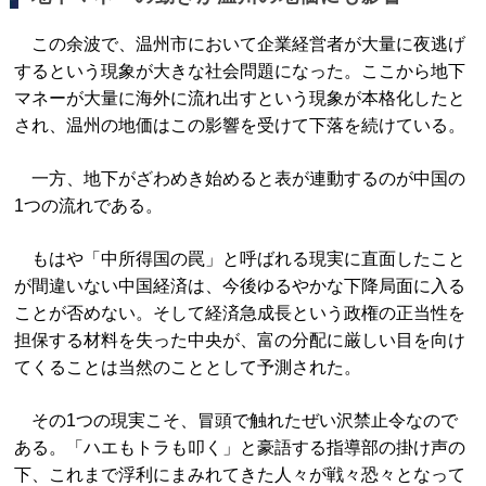
この余波で、温州市において企業経営者が大量に夜逃げ
するという現象が大きな社会問題になった。ここから地下
マネーが大量に海外に流れ出すという現象が本格化したと
され、温州の地価はこの影響を受けて下落を続けている。
一方、地下がざわめき始めると表が連動するのが中国の
1つの流れである。
もはや「中所得国の罠」と呼ばれる現実に直面したこと
が間違いない中国経済は、今後ゆるやかな下降局面に入る
ことが否めない。そして経済急成長という政権の正当性を
担保する材料を失った中央が、富の分配に厳しい目を向け
てくることは当然のこととして予測された。
その1つの現実こそ、冒頭で触れたぜい沢禁止令なので
ある。「ハエもトラも叩く」と豪語する指導部の掛け声の
下、これまで浮利にまみれてきた人々が戦々恐々となって