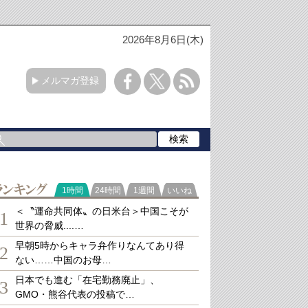
2026年8月6日(木)
メルマガ登録
ランキング
1時間
24時間
1週間
いいね
＜〝運命共同体〟の日米台＞中国こそが
1
世界の脅威....…
早朝5時からキャラ弁作りなんてあり得
2
ない……中国のお母…
日本でも進む「在宅勤務廃止」、
3
GMO・熊谷代表の投稿で…