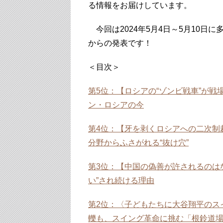
る情報をお届けしています。
今回は2024年5月4日～5月10日
からの発表です！
＜目次＞
第5位：【ロシアの“ゾンビ戦車”が
ン・ロシアの今
第4位：【牙を剥くロシアへの二次制
分野からふさがれる“抜け穴”
第3位：【中国の偽善が許されるのはな
い”され続ける理由
第2位：〈子どもたちに大谷翔平のス
轢も、スイング革命に挑む「根鈴道