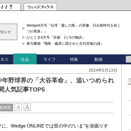
Wedge8月号『台湾「麗しの島」の実像 日台新時代を拓く「3
つの視座」』
お知らせ
ひととき8月号『京都 2と5の物語』
新刊書籍『飛鳥・藤原に隠された古代宮都の謎』
ジネス
ライフ
特集
動画
社会
2024年5月13日
少年野球界の「大谷革命」、追いつめられ
週間人気記事TOP5
刷画面
Wedge ONLINEでは世の中の“いま”を深掘りす