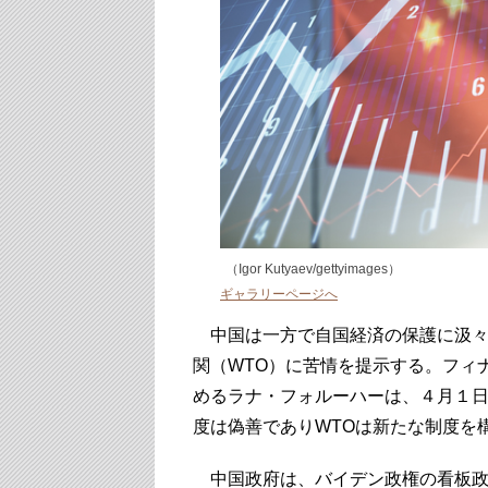
（Igor Kutyaev/gettyimages）
ギャラリーページへ
中国は一方で自国経済の保護に汲々
関（WTO）に苦情を提示する。フィ
めるラナ・フォルーハーは、４月１日
度は偽善でありWTOは新たな制度を
中国政府は、バイデン政権の看板政