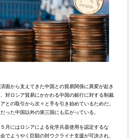
済面から支えてきた中国との貿易関係に異変が起き
末、対ロシア貿易にかかわる中国の銀行に対する制裁
シアとの取引から次々と手を引き始めているためだ。
りだった中国以外の第三国にも広がっている。
５月にはロシアによる化学兵器使用を認定するな
議会でようやく巨額の対ウクライナ支援が可決され、