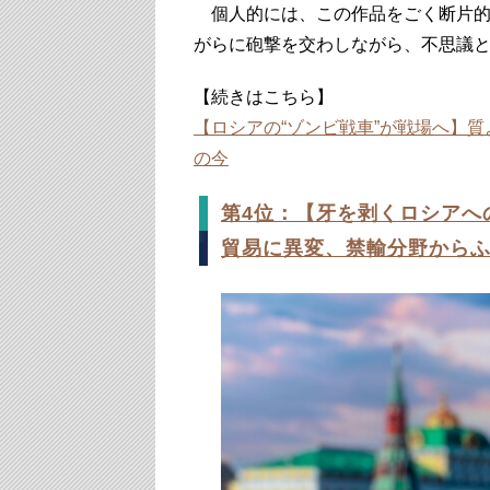
個人的には、この作品をごく断片的
がらに砲撃を交わしながら、不思議
【続きはこちら】
【ロシアの“ゾンビ戦車”が戦場へ】
の今
第4位：【牙を剥くロシアへ
貿易に異変、禁輸分野からふ