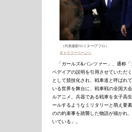
（代表撮影/ロイター/アフロ）
ギャラリーページへ
「ガールズ&パンツァー」、通称「
ペデイアの説明を引用させていただ
として競技化され、戦車道と呼ばれ
いる世界を舞台に、戦車戦の全国大
ルアニメ。兵器である戦車を女子高
ールするようなミリタリーと萌え要
のの約束事を踏襲した物語が描かれ
いている」。