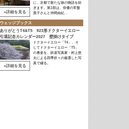
に、京都で新たな旅の物語を紡
ぎます。第1部は、俳優の常盤
»詳細を見る
貴子さんと仲間由紀…
ウェッジブックス
ありがとうT4&T5 923形ドクターイエロー
引退記念カレンダー2027 壁掛けタイプ
ドクターイエロー「T4」、そ
してドクターイエロー「T5」
の勇姿を、鉄道写真家・村上悠
太による四季折々の厳選した写
真で綴る。
»詳細を見る