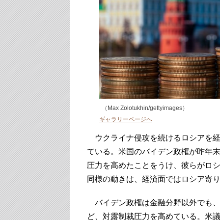
（Max Zolotukhin/gettyimages）
ギャラリーページへ
ウクライナ侵攻を続けるロシアを経
ている。米国のバイデン政権が昨年
圧力を高めたことをうけ、彼らがロ
同様の動きは、経済面ではロシア寄
バイデン政権は金融分野以外でも、
ど、対露制裁圧力を高めている。米