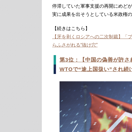
停滞していた軍事支援の再開にめどが
実に成果を出そうとしている米政権
【続きはこちら】
【牙を剥くロシアへの二次制裁】「
らふさがれる“抜け穴”
第3位：【中国の偽善が許さ
WTOで“途上国扱い”され続