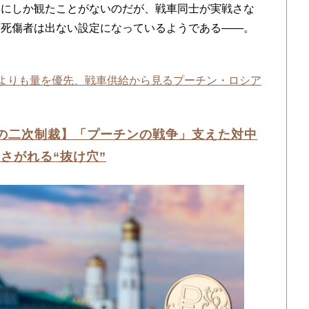
にしか観たことがないのだが、戦車同士が実戦さな
と死傷者は出ない設定になっているようである――。
質よりも量を優先、戦車供給から見るプーチン・ロシア
の二次制裁】「プーチンの戦争」支えた対中
さがれる“抜け穴”