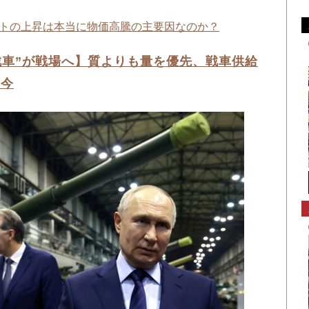
コストの上昇は本当に物価高騰の主要因なのか？
戦車”が戦場へ】質よりも量を優先、戦車供給
の今