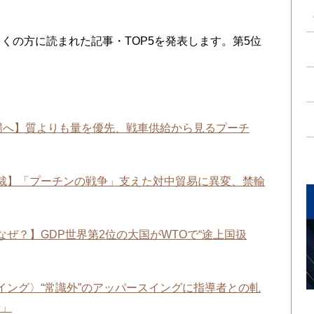
に多くの方に読まれた記事・TOP5を発表します。第5位
戦場へ】質よりも量を優先、戦車供給から見るプーチ
裁】「プーチンの戦争」支えた対中貿易に異変、禁輸
ぜ？】GDP世界第2位の大国がWTOで“途上国扱
イング〉“常識外”のアッパースイングに指導者との軋
場」