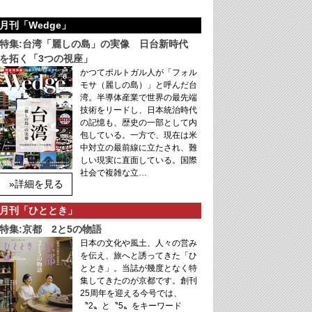
月刊「Wedge」
特集:台湾「麗しの島」の実像 日台新時代
を拓く「3つの視座」
かつてポルトガル人が「フォル
モサ（麗しの島）」と呼んだ台
湾。半導体産業で世界の最先端
技術をリードし、日本統治時代
の記憶も、歴史の一部として内
包している。一方で、現在は米
中対立の最前線に立たされ、難
しい現実に直面している。国際
社会で複雑な立…
»詳細を見る
月刊「ひととき」
特集:京都 2と5の物語
日本の文化や風土、人々の営み
を伝え、旅へと誘ってきた「ひ
ととき」。当誌が幾度となく特
集してきたのが京都です。創刊
25周年を迎える今号では、
〝2〟と〝5〟をキーワード