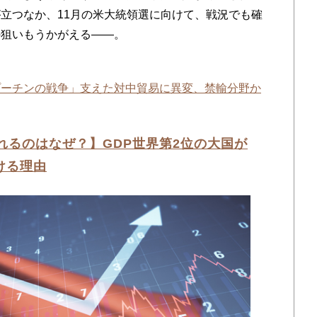
立つなか、11月の米大統領選に向けて、戦況でも確
の狙いもうかがえる
――。
プーチンの戦争」支えた対中貿易に異変、禁輸分野か
れるのはなぜ？】GDP世界第2位の大国が
ける理由