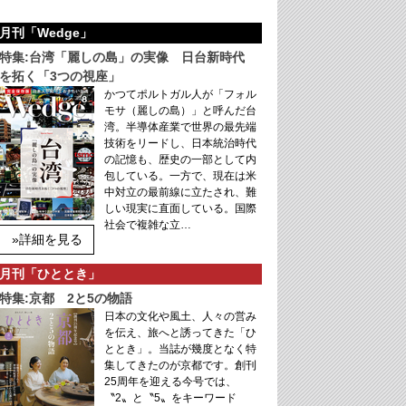
月刊「Wedge」
特集:台湾「麗しの島」の実像 日台新時代
を拓く「3つの視座」
かつてポルトガル人が「フォル
モサ（麗しの島）」と呼んだ台
湾。半導体産業で世界の最先端
技術をリードし、日本統治時代
の記憶も、歴史の一部として内
包している。一方で、現在は米
中対立の最前線に立たされ、難
しい現実に直面している。国際
社会で複雑な立…
»詳細を見る
月刊「ひととき」
特集:京都 2と5の物語
日本の文化や風土、人々の営み
を伝え、旅へと誘ってきた「ひ
ととき」。当誌が幾度となく特
集してきたのが京都です。創刊
25周年を迎える今号では、
〝2〟と〝5〟をキーワード