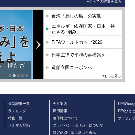
»すべての特集を見る
台湾「麗しの島」の実像
エネルギー依存国家・日本 持
たざる｢弱み…
FIFAワールドカップ2026
日本主導で平和の再構築を
本 持たざ
造船立国ニッポンへ
»もっと見る
最新記事一覧
会社案内
月刊Wedg
ランキング
採用情報
月刊ひと
特集一覧
著作権について
ウェッジ
メルマガ登録
プライバシーポリシーについて
特定商取引法に基づく表示