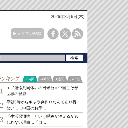
2026年8月6日(木)
メルマガ登録
ランキング
1時間
24時間
1週間
いいね
＜〝運命共同体〟の日米台＞中国こそが
1
世界の脅威....…
早朝5時からキャラ弁作りなんてあり得
2
ない……中国のお母…
「生活習慣病」という呼称が消えるかも
3
しれない理由…「自…