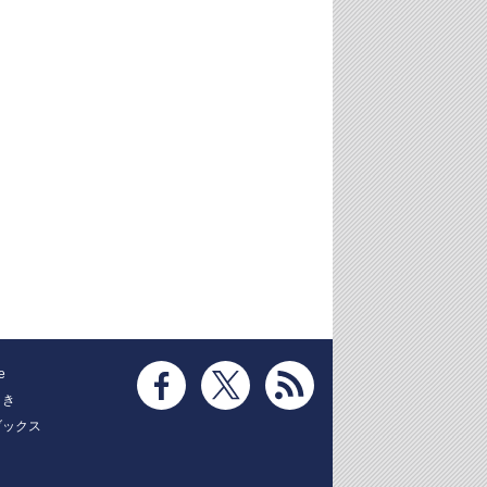
e
とき
ブックス