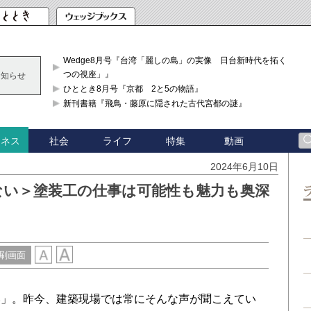
Wedge8月号『台湾「麗しの島」の実像 日台新時代を拓く「3
つの視座」』
お知らせ
ひととき8月号『京都 2と5の物語』
新刊書籍『飛鳥・藤原に隠された古代宮都の謎』
社会
ライフ
特集
動画
ジネス
2024年6月10日
ない＞塗装工の仕事は可能性も魅力も奥深
刷画面
」。昨今、建築現場では常にそんな声が聞こえてい