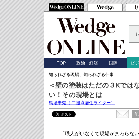
TOP
政治・経済
国際
ビ
知られざる現場、知られざる仕事
＜壁の塗装はただの３Kでは
い！その現場とは
馬場未織
（ 二拠点居住ライター）
印
「職人がいなくて現場がまわらない