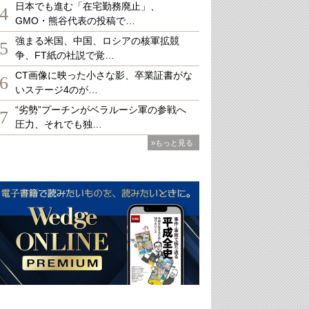
日本でも進む「在宅勤務廃止」、
4
GMO・熊谷代表の投稿で…
強まる米国、中国、ロシアの核軍拡競
5
争、FT紙の社説で覚…
CT画像に映った小さな影、卒業証書がな
6
いステージ4のが…
“劣勢”プーチンがベラルーシ軍の参戦へ
7
圧力、それでも独…
»もっと見る