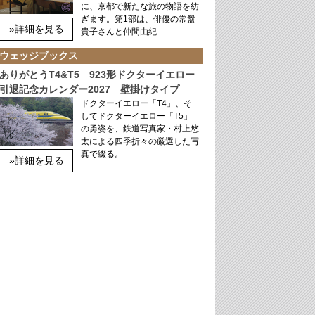
に、京都で新たな旅の物語を紡
ぎます。第1部は、俳優の常盤
»詳細を見る
貴子さんと仲間由紀…
ウェッジブックス
ありがとうT4&T5 923形ドクターイエロー
引退記念カレンダー2027 壁掛けタイプ
ドクターイエロー「T4」、そ
してドクターイエロー「T5」
の勇姿を、鉄道写真家・村上悠
太による四季折々の厳選した写
真で綴る。
»詳細を見る