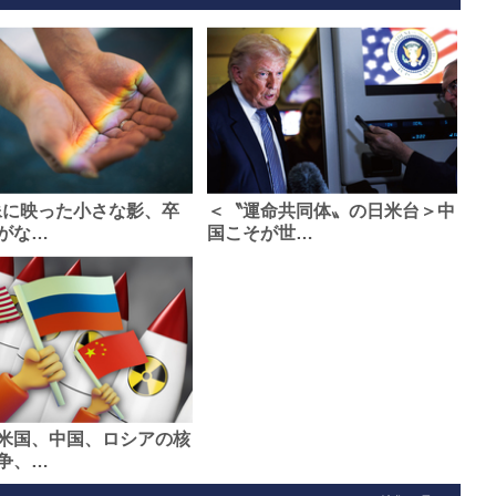
像に映った小さな影、卒
＜〝運命共同体〟の日米台＞中
がな…
国こそが世…
米国、中国、ロシアの核
争、…