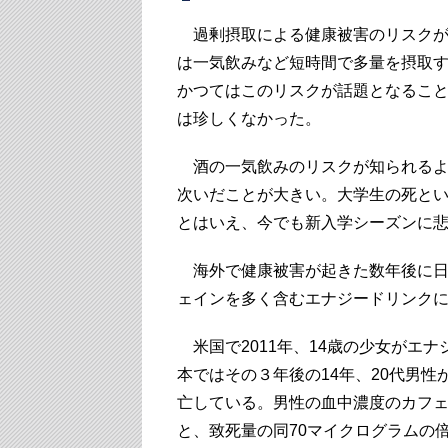
過剰摂取による健康被害のリスクが
は一気飲みなど短時間で多量を摂取
かつてはこのリスクが話題となるこ
は珍しくなかった。
酒の一気飲みのリスクが知られるよ
次いだことが大きい。大学生の死と
とはいえ、今でも新入学シーズンに
海外で健康被害が起きた数年後に日
ェインを多く含むエナジードリンク
米国で2011年、14歳の少女がエ
本ではその３年後の14年、20代男
亡している。男性の血中濃度のカフェ
と、致死量の同70マイクログラムの