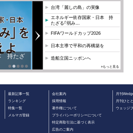
台湾「麗しの島」の実像
エネルギー依存国家・日本 持
たざる｢弱み…
FIFAワールドカップ2026
日本主導で平和の再構築を
本 持たざ
造船立国ニッポンへ
»もっと見る
最新記事一覧
会社案内
月刊Wedg
ランキング
採用情報
月刊ひと
特集一覧
著作権について
ウェッジ
メルマガ登録
プライバシーポリシーについて
特定商取引法に基づく表示
広告のご案内