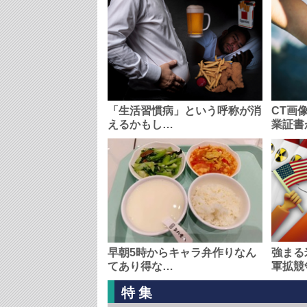
「生活習慣病」という呼称が消
CT画
えるかもし…
業証書
早朝5時からキャラ弁作りなん
強まる
てあり得な…
軍拡競
特集