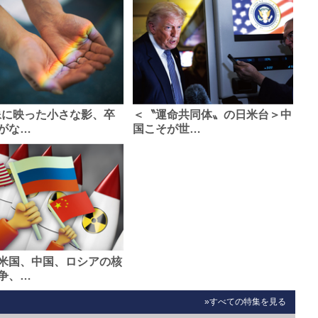
像に映った小さな影、卒
＜〝運命共同体〟の日米台＞中
がな…
国こそが世…
米国、中国、ロシアの核
争、…
»すべての特集を見る