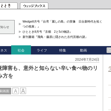
Wedge8月号『台湾「麗しの島」の実像 日台新時代を拓く「3
つの視座」』
お知らせ
ひととき8月号『京都 2と5の物語』
新刊書籍『飛鳥・藤原に隠された古代宮都の謎』
ジネス
ライフ
特集
動画
社会
2024年7月24日
覚障害も、意外と知らない辛い食べ物のリ
み方を
刷画面