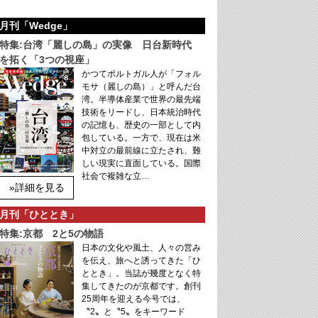
月刊「Wedge」
特集:台湾「麗しの島」の実像 日台新時代
を拓く「3つの視座」
かつてポルトガル人が「フォル
モサ（麗しの島）」と呼んだ台
湾。半導体産業で世界の最先端
技術をリードし、日本統治時代
の記憶も、歴史の一部として内
包している。一方で、現在は米
中対立の最前線に立たされ、難
しい現実に直面している。国際
社会で複雑な立…
»詳細を見る
月刊「ひととき」
特集:京都 2と5の物語
日本の文化や風土、人々の営み
を伝え、旅へと誘ってきた「ひ
ととき」。当誌が幾度となく特
集してきたのが京都です。創刊
25周年を迎える今号では、
〝2〟と〝5〟をキーワード