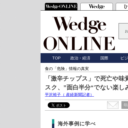
TOP
政治・経済
国際
ビ
食の「危険」情報の真実
「激辛チップス」で死亡や味
スク、”面白半分“でない楽し
平沢裕子
（ 産経新聞記者）
印
海外事例に学べ