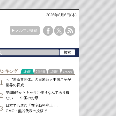
2026年8月6日(木)
メルマガ登録
ランキング
1時間
24時間
1週間
いいね
＜〝運命共同体〟の日米台＞中国こそが
1
世界の脅威....…
早朝5時からキャラ弁作りなんてあり得
2
ない……中国のお母…
日本でも進む「在宅勤務廃止」、
3
GMO・熊谷代表の投稿で…