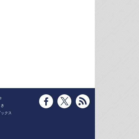
e
とき
ブックス