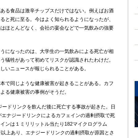
ある食品は激辛チップスだけではない。例えばお酒
すると死に至る。今はよく知られるようになったが、
とはほとんどなく、会社の宴会などで一気飲みの強要
うになったのは、大学生の一気飲みによる死亡が相
いう犠牲があって初めてリスクが認識されたわけだ。
悲しいニュースが報じられることがある。
本で同じような健康被害が起きることがある。カフ
による健康被害の事例がそうだ。
ナジードリンクを飲んだ後に死亡する事故が起きた。日
性がエナジードリンクによるカフェインの過剰摂取で死
インは１ミリリットル当たり182マイクログラム
倍以上あり、エナジードリンクの過剰摂取が原因とさ