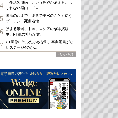
「生活習慣病」という呼称が消えるかも
4
しれない理由…「自…
国民の命まで、まるで湯水のごとく使う
5
プーチン…死傷者増…
強まる米国、中国、ロシアの核軍拡競
6
争、FT紙の社説で覚…
CT画像に映った小さな影、卒業証書がな
7
いステージ4のが…
»もっと見る