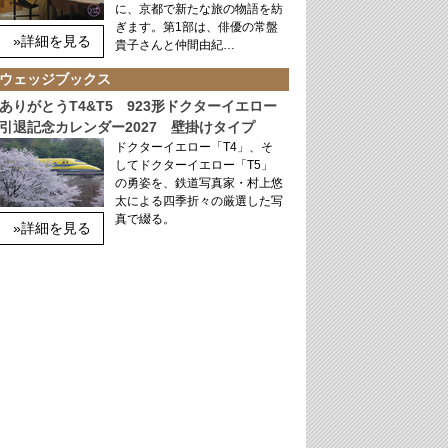
に、京都で新たな旅の物語を紡
ぎます。第1部は、俳優の常盤
»詳細を見る
貴子さんと仲間由紀…
ウェッジブックス
ありがとうT4&T5 923形ドクターイエロー
引退記念カレンダー2027 壁掛けタイプ
ドクターイエロー「T4」、そ
してドクターイエロー「T5」
の勇姿を、鉄道写真家・村上悠
太による四季折々の厳選した写
真で綴る。
»詳細を見る