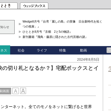
Wedge8月号『台湾「麗しの島」の実像 日台新時代を拓く「3
つの視座」』
お知らせ
ひととき8月号『京都 2と5の物語』
新刊書籍『飛鳥・藤原に隠された古代宮都の謎』
社会
ライフ
特集
動画
ジネス
2024年8月5日
解決の切り札となるか？】宅配ボックスとイ
刷画面
s）。モノのインターネット。全てのモノをネットに繋げると世界