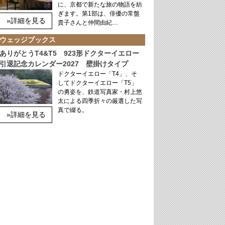
に、京都で新たな旅の物語を紡
ぎます。第1部は、俳優の常盤
»詳細を見る
貴子さんと仲間由紀…
ウェッジブックス
ありがとうT4&T5 923形ドクターイエロー
引退記念カレンダー2027 壁掛けタイプ
ドクターイエロー「T4」、そ
してドクターイエロー「T5」
の勇姿を、鉄道写真家・村上悠
太による四季折々の厳選した写
真で綴る。
»詳細を見る