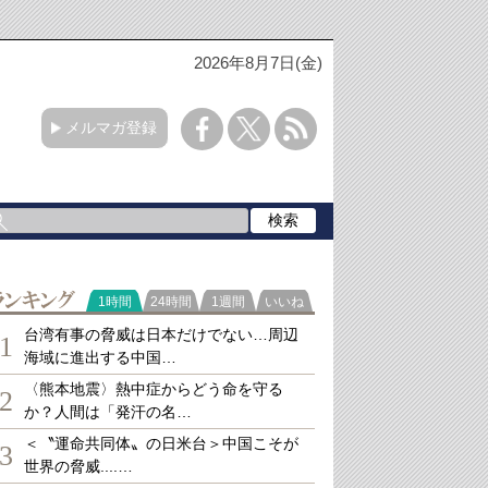
2026年8月7日(金)
メルマガ登録
ランキング
1時間
24時間
1週間
いいね
台湾有事の脅威は日本だけでない…周辺
1
海域に進出する中国…
〈熊本地震〉熱中症からどう命を守る
2
か？人間は「発汗の名…
＜〝運命共同体〟の日米台＞中国こそが
3
世界の脅威....…