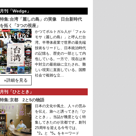
月刊「Wedge」
特集:台湾「麗しの島」の実像 日台新時代
を拓く「3つの視座」
かつてポルトガル人が「フォル
モサ（麗しの島）」と呼んだ台
湾。半導体産業で世界の最先端
技術をリードし、日本統治時代
の記憶も、歴史の一部として内
包している。一方で、現在は米
中対立の最前線に立たされ、難
しい現実に直面している。国際
社会で複雑な立…
»詳細を見る
月刊「ひととき」
特集:京都 2と5の物語
日本の文化や風土、人々の営み
を伝え、旅へと誘ってきた「ひ
ととき」。当誌が幾度となく特
集してきたのが京都です。創刊
25周年を迎える今号では、
〝2〟と〝5〟をキーワード