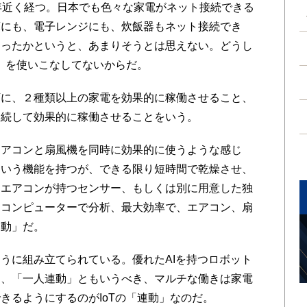
年近く経つ。日本でも色々な家電がネット接続できる
庫にも、電子レンジにも、炊飯器もネット接続でき
なったかというと、あまりそうとは思えない。どうし
動」を使いこなしてないからだ。
下に、２種類以上の家電を効果的に稼働させること、
連続して効果的に稼働させることをいう。
アコンと扇風機を同時に効果的に使うような感じ
という機能を持つが、できる限り短時間で乾燥させ、
。エアコンが持つセンサー、もしくは別に用意した独
トコンピューターで分析、最大効率で、エアコン、扇
連動」だ。
うに組み立てられている。優れたAIを持つロボット
な、「一人連動」ともいうべき、マルチな働きは家電
きるようにするのがIoTの「連動」なのだ。