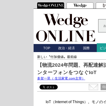
TOP
政治・経済
国際
ビ
新しい〝付加価値〟最前線
【物流2024年問題、再配達
ンターフォンをつなぐIoT
多賀一晃
（ 生活家電.com主宰）
印
IoT（Internet of Thing