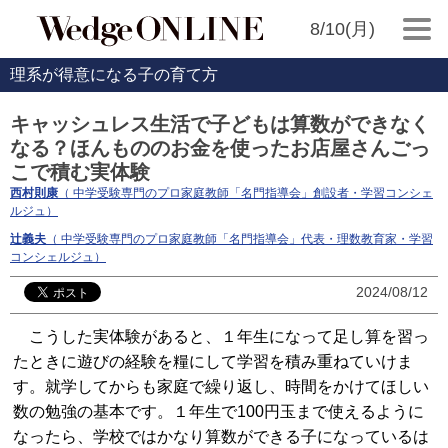
8/10(月)
理系が得意になる子の育て方
キャッシュレス生活で子どもは算数ができなく
なる？ほんもののお金を使ったお店屋さんごっ
こで積む実体験
西村則康
（ 中学受験専門のプロ家庭教師「名門指導会」創設者・学習コンシェ
ルジュ）
辻義夫
（ 中学受験専門のプロ家庭教師「名門指導会」代表・理数教育家・学習
コンシェルジュ）
2024/08/12
こうした実体験があると、１年生になって足し算を習っ
たときに遊びの経験を糧にして学習を積み重ねていけま
す。就学してからも家庭で繰り返し、時間をかけてほしい
数の勉強の基本です。１年生で100円玉まで使えるように
なったら、学校ではかなり算数ができる子になっているは