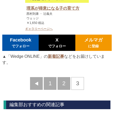
理系が得意になる子の育て方
西村則康 ・ 辻義夫
ウェッジ
￥1,650 税込
ギャラリーページへ
Facebook
X
メルマガ
でフォロー
でフォロー
に登録
▲「Wedge ONLINE」の
新着記事
などをお届けしていま
す。
前
1
2
3
へ
編集部おすすめの関連記事