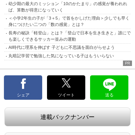
幼少期の最大のミッション「10のかたまり」の感覚が養われれ
ば、算数が得意になっていく
＜小学2年生の子が「3＋5」で首をかしげた理由＞少しでも早く
身につけたい二つの「数の感覚」とは？
長寿の秘訣「軽登山」とは？「登山で日本を生き生きと」誰にで
も楽しくできるサッカー並みの運動
AI時代に理系を伸ばす 子どもに不思議を面白がらせよう
丸暗記学習で勉強した気になっている子はもういらない
PR
シェア
ツイート
送る
連載バックナンバー