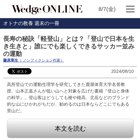
8/7(金)
オトナの教養 週末の一冊
長寿の秘訣「軽登山」とは？「登山で日本を生
き生きと」誰にでも楽しくできるサッカー並み
の運動
藤原章生
（ ノンフィクション作家）
2024/08/10
高所登山での運動生理学を研究してきた鹿屋体育大学名誉教
授、山本正嘉さんが低い山へと対象を広げた書籍『登山と身体
の科学』。登山客はどうしても槍や穂高、北岳などのブランド
的な山にひかれがちだが、勧めるのは日本ならどこにでもある
里山だ。
本文を読む