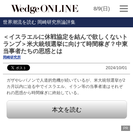
8/9(日)
世界潮流を読む 岡崎研究所論評集
＜イスラエルに休戦協定を結んで欲しくないト
ランプ＞米大統領選挙に向けて時間稼ぎ？中東
当事者たちの思惑とは
岡崎研究所
2024/10/01
ガザやレバノンで人道的危機が続いているが、米大統領選挙が2
カ月以内に迫る中でイスラエル、イラン等の当事者達はそれぞ
れの思惑から時間稼ぎに終始している。
本文を読む
PR