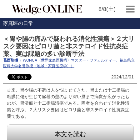
8/8(土)
家庭医の日常
＜胃や腸の痛みで疑われる消化性潰瘍＞２大リ
スク要因はピロリ菌と非ステロイド性抗炎症
薬、実は課題の多い診断手法
葛西龍樹
（ WONCA〈世界家庭医機構〉マスター・ファカルティー、福島県立
医科大学名誉教授〈地域・家庭医療学〉）
2024/12/01
古来、胃や腸の不調は人を悩ませてきた。胃または十二指腸の
粘膜に傷が生じて臓器の壁のより深い層まで病変が広がったも
のが、胃潰瘍と十二指腸潰瘍である。両者を合わせて消化性潰
瘍と呼ぶ。２大リスク要因はピロリ菌と非ステロイド性抗炎症
薬である。
本文を読む