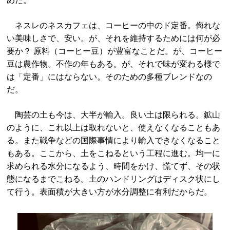
めだ。
ネスレのネスカフェは、コーヒーの中のド定番。侮れな
い美味しさで、安い。が、それを維持するためには何が必
要か？ 原料（コーヒー豆）が豊富なことだ。が、コーヒー
豆は農作物。不作の年もある。が、それで味が変わる様で
は「定番」にはならない。そのための多種ブレンドなの
だ。
陶芸の土も今は、大半が輸入。良い土は限られる。鉱山
のように、これ以上は取れないと、使えなくなることもあ
る。また戦争などの国際事情により輸入できなくなること
もある。ここから、土をこねるという工程に進む。均一に
求められる水分になるよう、時間をかけ、慌てず、その状
態になるまでこねる。土のハンドリングはディスク状にし
て行う。表面積が大きい方が水分調整に有利だからだ。