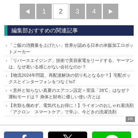
前
1
2
3
4
次
へ
へ
編集部おすすめの関連記事
「ご飯の消費量を上げたい」世界が認める日本の米飯加工ロボッ
トメーカー
「リバースエイジング」技術で美容家電をリードする、ヤーマン
は、なぜ老いる感じがない会社なのか？
【物流2024年問題、再配達解決の切り札となるか？】宅配ボッ
クスとインターフォンをつなぐIoT
＜意外と知らない真夏のエアコン設定＞室温「28℃」はなぜ？
運転モードは？ 身体と財布に優しい使い方とは
【衣類も傷めず、電気代もお得に！】ライオンのおしゃれ着洗剤
「アクロン スマートケア」で学ぶ、今どきの洗濯洗剤
PR