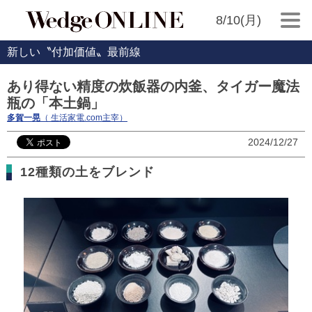
8/10(月)
新しい〝付加価値〟最前線
あり得ない精度の炊飯器の内釜、タイガー魔法
瓶の「本土鍋」
多賀一晃
（ 生活家電.com主宰）
2024/12/27
12種類の土をブレンド