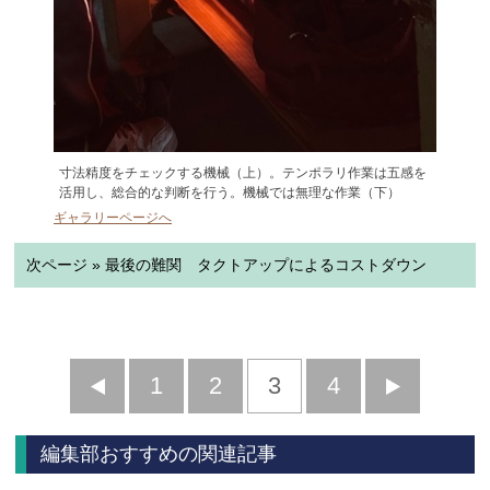
寸法精度をチェックする機械（上）。テンポラリ作業は五感を
活用し、総合的な判断を行う。機械では無理な作業（下）
ギャラリーページへ
次ページ » 最後の難関 タクトアップによるコストダウン
前
1
2
3
4
次
へ
へ
編集部おすすめの関連記事