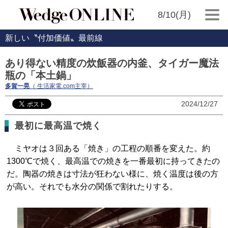
8/10(月)
新しい〝付加価値〟最前線
あり得ない精度の炊飯器の内釜、タイガー魔法
瓶の「本土鍋」
多賀一晃
（ 生活家電.com主宰）
2024/12/27
最初に最高温で焼く
ミヤオは３回ある「焼き」の工程の順番を変えた。約
1300℃で焼く、最高温での焼きを一番最初に持ってきたの
だ。陶器の焼きは寸法が狂わない様に、焼く温度は後の方
が高い。それでも水分の関係で割れたりする。