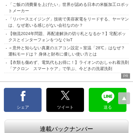
「ご飯の消費量を上げたい」世界が認める日本の米飯加工ロボッ
トメーカー
「リバースエイジング」技術で美容家電をリードする、ヤーマン
は、なぜ老いる感じがない会社なのか？
【物流2024年問題、再配達解決の切り札となるか？】宅配ボッ
クスとインターフォンをつなぐIoT
＜意外と知らない真夏のエアコン設定＞室温「28℃」はなぜ？
運転モードは？ 身体と財布に優しい使い方とは
【衣類も傷めず、電気代もお得に！】ライオンのおしゃれ着洗剤
「アクロン スマートケア」で学ぶ、今どきの洗濯洗剤
PR
シェア
ツイート
送る
連載バックナンバー