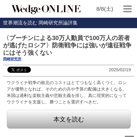
8/8(土)
世界潮流を読む 岡崎研究所論評集
〈プーチンによる30万人動員で100万人の若者
が逃げたロシア〉防衛戦争には強いが遠征戦争
にはそう強くない
岡崎研究所
2025/02/19
ウクライナ戦争の敗北のコストはとてつもなく高くつく。ロシ
アが優勢となれば、そのための兵や予算の配備は大きくなる。
米国は過剰な楽観主義や悲観主義を排し、真に現実的になって
ウクライナを支援し、勝つことを選択すべきだ。
本文を読む