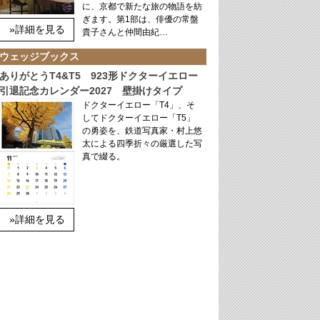
に、京都で新たな旅の物語を紡
ぎます。第1部は、俳優の常盤
»詳細を見る
貴子さんと仲間由紀…
ウェッジブックス
ありがとうT4&T5 923形ドクターイエロー
引退記念カレンダー2027 壁掛けタイプ
ドクターイエロー「T4」、そ
してドクターイエロー「T5」
の勇姿を、鉄道写真家・村上悠
太による四季折々の厳選した写
真で綴る。
»詳細を見る