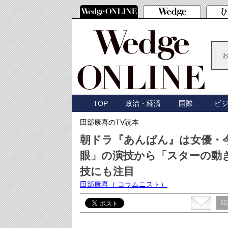
TOP
政治・経済
国際
ビ
田部康喜のTV読本
朝ドラ『あんぱん』は女優・
眼」の演技から「スターの動
技にも注目
田部康喜
（ コラムニスト）
印