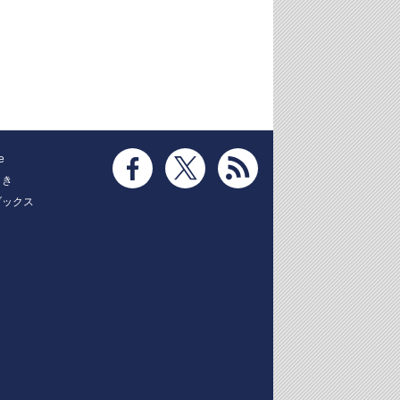
e
とき
ブックス