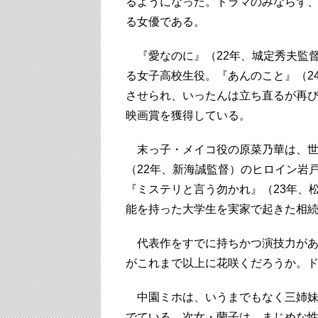
るようになった。ドラマのみならず
る女優である。
『愛なのに』（22年、城定秀夫監
る女子高校生役。『あんのこと』（2
させられ、いったんは立ち直るが再
映画賞を獲得している。
末っ子・メイコ役の原菜乃華は、世
（22年、新海誠監督）のヒロイン岩
『ミステリと言う勿かれ』（23年、
能を持った大学生を実家で起きた相
代表作をすでに持ちかつ演技力があ
がこれまで以上に花咲くだろうか。
中園ミホは、いうまでもなく三姉妹
でている。次女・蘭子は、まじめな