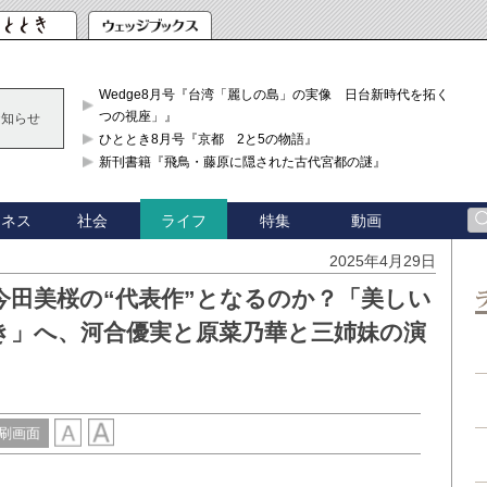
Wedge8月号『台湾「麗しの島」の実像 日台新時代を拓く「3
つの視座」』
お知らせ
ひととき8月号『京都 2と5の物語』
新刊書籍『飛鳥・藤原に隠された古代宮都の謎』
ジネス
社会
特集
動画
ライフ
2025年4月29日
今田美桜の“代表作”となるのか？「美しい
き」へ、河合優実と原菜乃華と三姉妹の演
刷画面