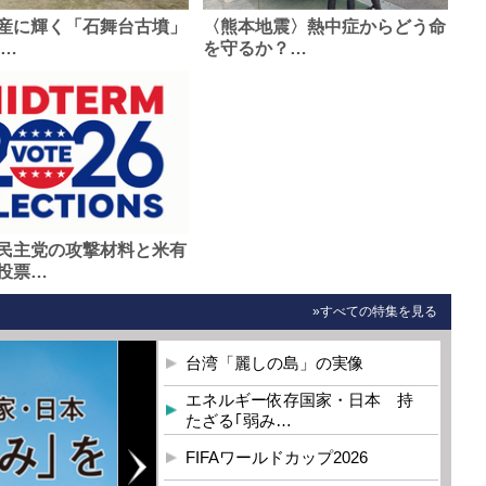
産に輝く「石舞台古墳」
〈熊本地震〉熱中症からどう命
0…
を守るか？…
民主党の攻撃材料と米有
投票…
»すべての特集を見る
台湾「麗しの島」の実像
エネルギー依存国家・日本 持
たざる｢弱み…
FIFAワールドカップ2026