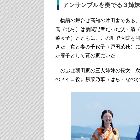
アンサンブルを奏でる３姉
物語の舞台は高知の片田舎である。
嵩（北村）は新聞記者だった父・清
菜々子）とともに、この町で医院を
きた。寛と妻の千代子（戸田菜穂）
が養子として寛の家にいた。
のぶは朝田家の三人姉妹の長女。次
のメイコ役に原菜乃華（はら・なの