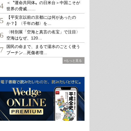
＜〝運命共同体〟の日米台＞中国こそが
4
世界の脅威....…
【平安京以前の京都には何があったの
5
か？】〈千年の都〉を…
〈特別展「空海と真言の名宝」で注目〉
6
空海はなぜ、120…
国民の命まで、まるで湯水のごとく使う
7
プーチン…死傷者増…
»もっと見る