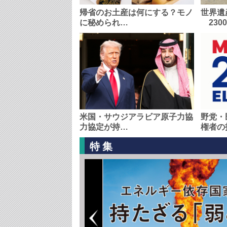
帰省のお土産は何にする？モノ
世界遺
に秘められ…
230
米国・サウジアラビア原子力協
野党・
力協定が持…
権者の
特集