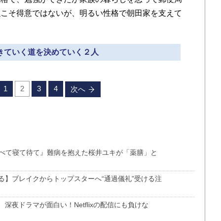
強こそ得意ではないが、明るい性格で朝田家を支えて
生きていく道を決めていく２人
1
2
3
4
次へ
食べて寝て待て』難病を抱えた桜井ユキが「薬膳」と
る】ブレイクからトップスターへ“通過儀礼”受ける注
夜ドラマが面白い！Netflixの配信にも負けな