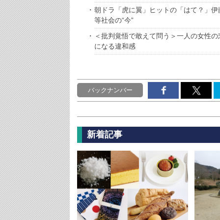
朝ドラ「虎に翼」ヒットの「はて？」伊
等社会の“今”
＜批判覚悟で敢えて問う＞一人の女性の
になる違和感
バックナンバー
新着記事