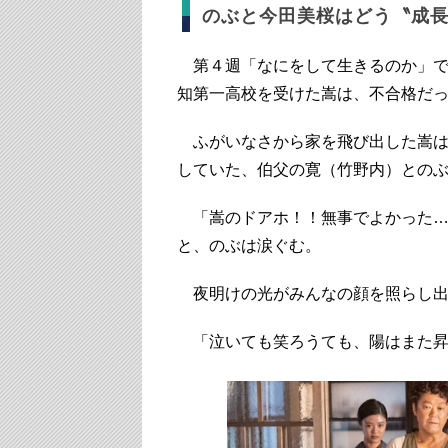
のぶと今田美桜はどう〝成
第４週「なにをして生きるのか」で
知第一高校を受けた嵩は、不合格だ
ふがいなさから家を飛び出した嵩は
していた、伯父の寛（竹野内）との
「嵩のドアホ！！無事でよかった…
と、のぶは涙ぐむ。
夜明けの光がみんなの顔を照らし出
「泣いても笑ろうても、陽はまた昇