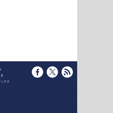
e
とき
ブックス