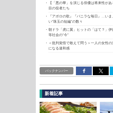
【「悪の華」を演じる俳優は将来性があ
目の役者たち
『アポロの歌』『バニラな毎日』…いま、深
い“珠玉の短編”の数々
朝ドラ「虎に翼」ヒットの「はて？」伊
等社会の“今”
＜批判覚悟で敢えて問う＞一人の女性の
になる違和感
バックナンバー
新着記事