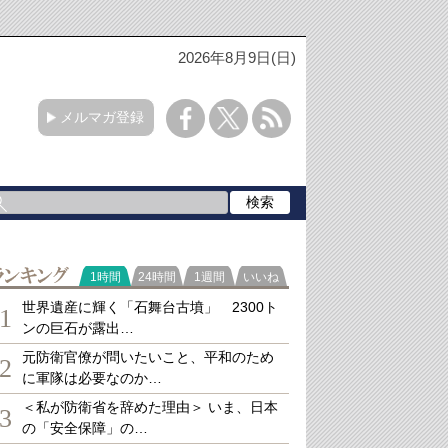
2026年8月9日(日)
メルマガ登録
ランキング
1時間
24時間
1週間
いいね
世界遺産に輝く「石舞台古墳」 2300ト
1
ンの巨石が露出…
元防衛官僚が問いたいこと、平和のため
2
に軍隊は必要なのか…
＜私が防衛省を辞めた理由＞ いま、日本
3
の「安全保障」の…