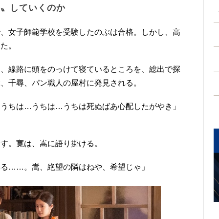
長〟していくのか
、女子師範学校を受験したのぶは合格。しかし、高
った。
、線路に頭をのっけて寝ているところを、総出で探
ぶ、千尋、パン職人の屋村に発見される。
うちは…うちは…うちは死ぬばあ心配したがやき」
す。寛は、嵩に語り掛ける。
る……。嵩、絶望の隣はねや、希望じゃ」