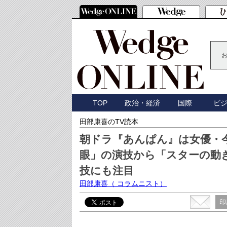
TOP
政治・経済
国際
ビ
田部康喜のTV読本
朝ドラ『あんぱん』は女優・
眼」の演技から「スターの動
技にも注目
田部康喜
（ コラムニスト）
印