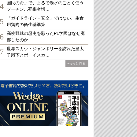
国民の命まで、まるで湯水のごとく使う
4
プーチン…死傷者増…
「ガイドライン＝安全」ではない、生食
5
用鶏肉の衛生基準策…
高校野球の歴史を彩ったPL学園はなぜ廃
6
部したのか
世界スカウトジャンボリーを訪れた皇太
7
子殿下とボーイスカ…
»もっと見る