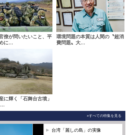
官僚が問いたいこと、平
環境問題の本質は人間の〝超消
めに…
費問題〟大…
産に輝く「石舞台古墳」
0…
»すべての特集を見る
台湾「麗しの島」の実像