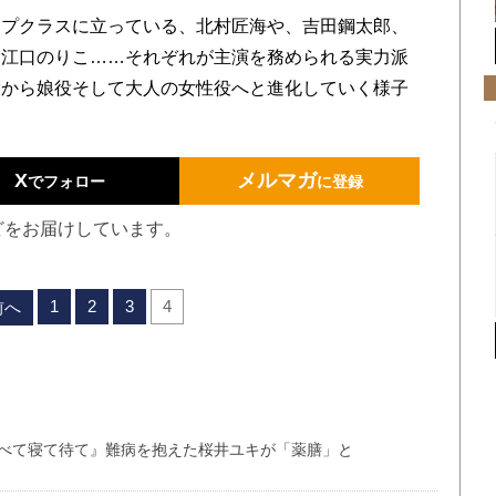
プクラスに立っている、北村匠海や、吉田鋼太郎、
、江口のりこ……それぞれが主演を務められる実力派
役から娘役そして大人の女性役へと進化していく様子
X
メルマガ
でフォロー
に登録
どをお届けしています。
1
2
3
4
前へ
食べて寝て待て』難病を抱えた桜井ユキが「薬膳」と