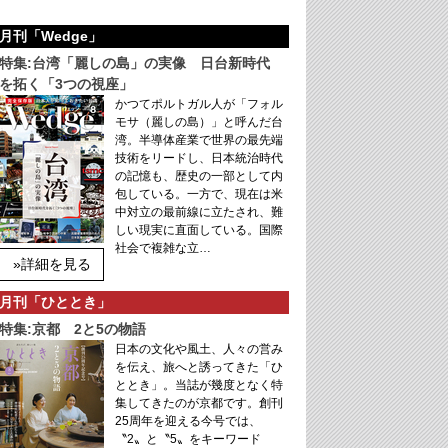
月刊「Wedge」
特集:台湾「麗しの島」の実像 日台新時代
を拓く「3つの視座」
かつてポルトガル人が「フォル
モサ（麗しの島）」と呼んだ台
湾。半導体産業で世界の最先端
技術をリードし、日本統治時代
の記憶も、歴史の一部として内
包している。一方で、現在は米
中対立の最前線に立たされ、難
しい現実に直面している。国際
社会で複雑な立…
»詳細を見る
月刊「ひととき」
特集:京都 2と5の物語
日本の文化や風土、人々の営み
を伝え、旅へと誘ってきた「ひ
ととき」。当誌が幾度となく特
集してきたのが京都です。創刊
25周年を迎える今号では、
〝2〟と〝5〟をキーワード