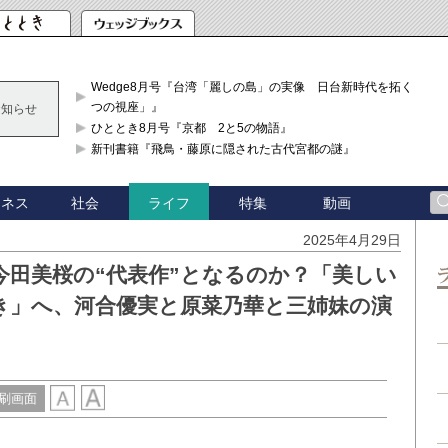
Wedge8月号『台湾「麗しの島」の実像 日台新時代を拓く「3
つの視座」』
お知らせ
ひととき8月号『京都 2と5の物語』
新刊書籍『飛鳥・藤原に隠された古代宮都の謎』
ジネス
社会
特集
動画
ライフ
2025年4月29日
今田美桜の“代表作”となるのか？「美しい
き」へ、河合優実と原菜乃華と三姉妹の演
刷画面