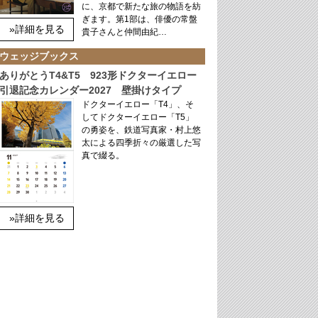
に、京都で新たな旅の物語を紡
ぎます。第1部は、俳優の常盤
»詳細を見る
貴子さんと仲間由紀…
ウェッジブックス
ありがとうT4&T5 923形ドクターイエロー
引退記念カレンダー2027 壁掛けタイプ
ドクターイエロー「T4」、そ
してドクターイエロー「T5」
の勇姿を、鉄道写真家・村上悠
太による四季折々の厳選した写
真で綴る。
»詳細を見る