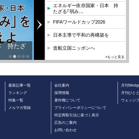
エネルギー依存国家・日本 持
たざる｢弱み…
FIFAワールドカップ2026
日本主導で平和の再構築を
本 持たざ
造船立国ニッポンへ
»もっと見る
最新記事一覧
会社案内
月刊Wedg
ランキング
採用情報
月刊ひと
特集一覧
著作権について
ウェッジ
メルマガ登録
プライバシーポリシーについて
特定商取引法に基づく表示
広告のご案内
お問い合わせ