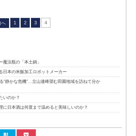
1
2
3
4
前へ
ー魔法瓶の「本土鍋」
る日本の米飯加工ロボットメーカー
る“静かな危機”…立山連峰望む田園地域を訪ねて分か
たいのか？
理に日本酒は何度まで温めると美味しいのか？