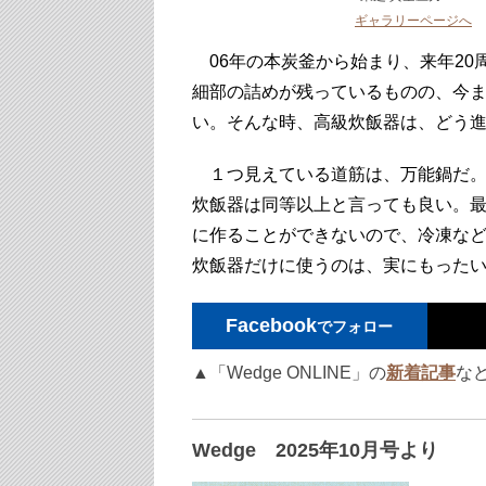
ギャラリーページへ
06年の本炭釜から始まり、来年20
細部の詰めが残っているものの、今
い。そんな時、高級炊飯器は、どう
１つ見えている道筋は、万能鍋だ。
炊飯器は同等以上と言っても良い。
に作ることができないので、冷凍な
炊飯器だけに使うのは、実にもった
Facebook
でフォロー
▲「Wedge ONLINE」の
新着記事
な
Wedge 2025年10月号より