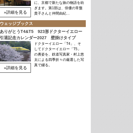
に、京都で新たな旅の物語を紡
ぎます。第1部は、俳優の常盤
»詳細を見る
貴子さんと仲間由紀…
ウェッジブックス
ありがとうT4&T5 923形ドクターイエロー
引退記念カレンダー2027 壁掛けタイプ
ドクターイエロー「T4」、そ
してドクターイエロー「T5」
の勇姿を、鉄道写真家・村上悠
太による四季折々の厳選した写
真で綴る。
»詳細を見る