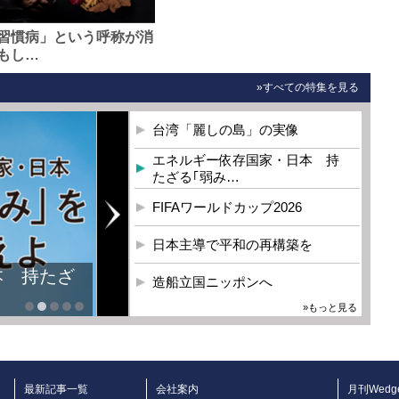
習慣病」という呼称が消
もし…
»すべての特集を見る
台湾「麗しの島」の実像
エネルギー依存国家・日本 持
たざる｢弱み…
FIFAワールドカップ2026
日本主導で平和の再構築を
本 持たざ
造船立国ニッポンへ
»もっと見る
最新記事一覧
会社案内
月刊Wedg