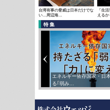
台湾有事の脅威は日本だけでな
「生活
い…周辺海…
えるか
特集
エネルギー依存国家・日
る｢弱み…