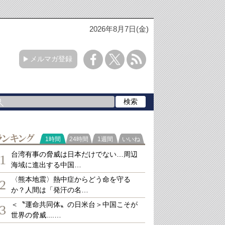
2026年8月7日(金)
メルマガ登録
ランキング
1時間
24時間
1週間
いいね
台湾有事の脅威は日本だけでない…周辺
1
海域に進出する中国…
〈熊本地震〉熱中症からどう命を守る
2
か？人間は「発汗の名…
＜〝運命共同体〟の日米台＞中国こそが
3
世界の脅威....…