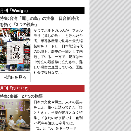
月刊「Wedge」
特集:台湾「麗しの島」の実像 日台新時代
を拓く「3つの視座」
かつてポルトガル人が「フォル
モサ（麗しの島）」と呼んだ台
湾。半導体産業で世界の最先端
技術をリードし、日本統治時代
の記憶も、歴史の一部として内
包している。一方で、現在は米
中対立の最前線に立たされ、難
しい現実に直面している。国際
社会で複雑な立…
»詳細を見る
月刊「ひととき」
特集:京都 2と5の物語
日本の文化や風土、人々の営み
を伝え、旅へと誘ってきた「ひ
ととき」。当誌が幾度となく特
集してきたのが京都です。創刊
25周年を迎える今号では、
〝2〟と〝5〟をキーワード