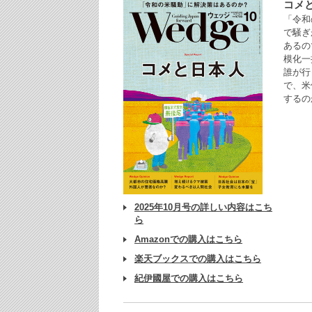
コメ
「令和
で騒ぎ
あるの
模化一
誰が行
で、米
するの
2025年10月号の詳しい内容はこち
ら
Amazonでの購入はこちら
楽天ブックスでの購入はこちら
紀伊國屋での購入はこちら