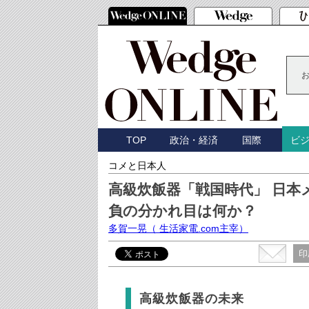
TOP
政治・経済
国際
ビ
コメと日本人
高級炊飯器「戦国時代」 日本
負の分かれ目は何か？
多賀一晃
（ 生活家電.com主宰）
印
高級炊飯器の未来