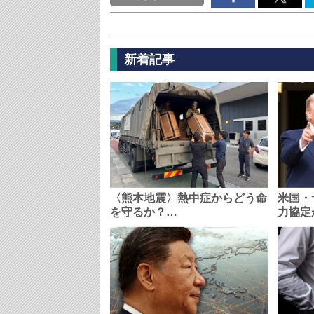
新着記事
〈熊本地震〉熱中症からどう命
米国・
を守るか？…
力協定