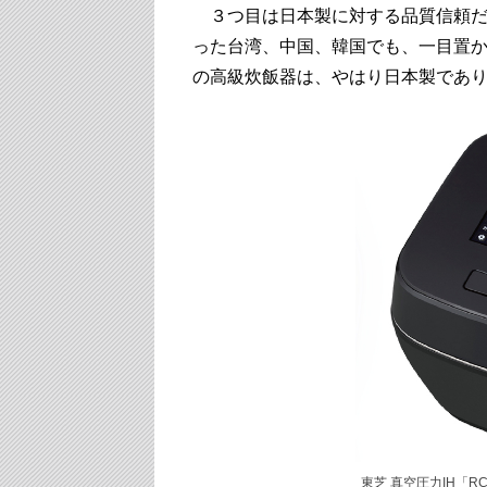
３つ目は日本製に対する品質信頼だ
った台湾、中国、韓国でも、一目置
の高級炊飯器は、やはり日本製であ
東芝 真空圧力IH「RC