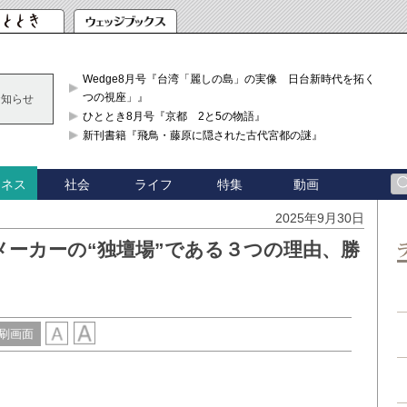
Wedge8月号『台湾「麗しの島」の実像 日台新時代を拓く「3
つの視座」』
お知らせ
ひととき8月号『京都 2と5の物語』
新刊書籍『飛鳥・藤原に隠された古代宮都の謎』
社会
ライフ
特集
動画
ジネス
2025年9月30日
メーカーの“独壇場”である３つの理由、勝
刷画面