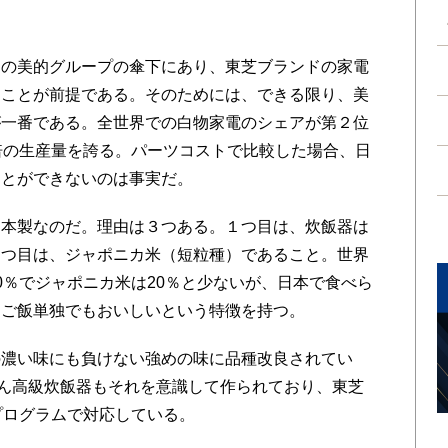
の美的グループの傘下にあり、東芝ブランドの家電
すことが前提である。そのためには、できる限り、美
が一番である。全世界での白物家電のシェアが第２位
倍の生産量を誇る。パーツコストで比較した場合、日
ことができないのは事実だ。
本製なのだ。理由は３つある。１つ目は、炊飯器は
２つ目は、ジャポニカ米（短粒種）であること。世界
0％でジャポニカ米は20％と少ないが、日本で食べら
、ご飯単独でもおいしいという特徴を持つ。
濃い味にも負けない強めの味に品種改良されてい
ろん高級炊飯器もそれを意識して作られており、東芝
プログラムで対応している。