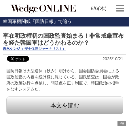
8/6(木)
韓国軍機関紙『国防日報』で追う
李在明政権初の国政監査始まる！非常戒厳宣布
を経た韓国軍はどうかわるのか？
吉永ケンジ
（ 安全保障ジャーナリスト）
2025/10/21
国防日報は大型連休（秋夕）明けから、国会国防委員会による
国政監査の内容を続け様に報じている。国政監査は、国会が政
府の政策執行を点検し、問題点を正す制度で、韓国政治の根幹
をなすシステムだ。
本文を読む
PR