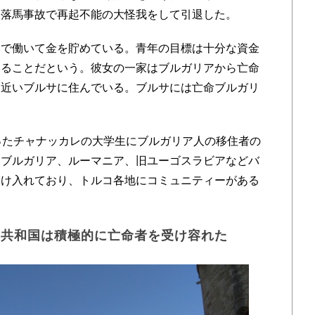
、落馬事故で再起不能の大怪我をして引退した。
で働いて金を貯めている。青年の目標は十分な資金
することだという。彼女の一家はブルガリアから亡命
に近いブルサに住んでいる。ブルサには亡命ブルガリ
。
ったチャナッカレの大学生にブルガリア人の移住者の
にブルガリア、ルーマニア、旧ユーゴスラビアなどバ
受け入れており、トルコ各地にコミュニティーがある
コ共和国は積極的に亡命者を受け容れた