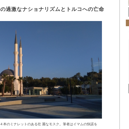
島の過激なナショナリズムとトルコへの亡命
４本のミナレットのある壮 麗なモスク。筆者はイマムの快諾を