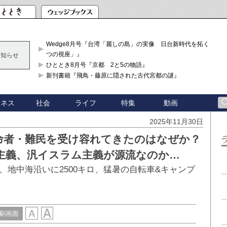
Wedge8月号『台湾「麗しの島」の実像 日台新時代を拓く「3
つの視座」』
お知らせ
ひととき8月号『京都 2と5の物語』
新刊書籍『飛鳥・藤原に隠された古代宮都の謎』
ジネス
社会
ライフ
特集
動画
2025年11月30日
命者・難民を受け容れてきたのはなぜか？
主義、汎イスラム主義が源流なのか…
地中海沿いに2500キロ、猛暑の自転車&キャンプ
刷画面