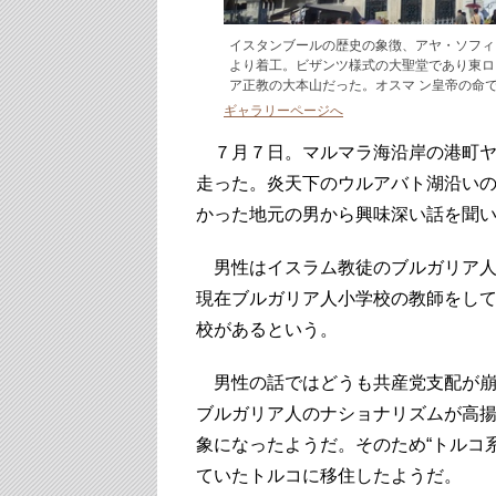
イスタンブールの歴史の象徴、アヤ・ソフィ
より着工。ビザンツ様式の大聖堂であり東ロ
ア正教の大本山だった。オスマ ン皇帝の命
ギャラリーページへ
７月７日。マルマラ海沿岸の港町ヤロ
走った。炎天下のウルアバト湖沿い
かった地元の男から興味深い話を聞
男性はイスラム教徒のブルガリア人
現在ブルガリア人小学校の教師をして
校があるという。
男性の話ではどうも共産党支配が崩
ブルガリア人のナショナリズムが高
象になったようだ。そのため“トルコ
ていたトルコに移住したようだ。