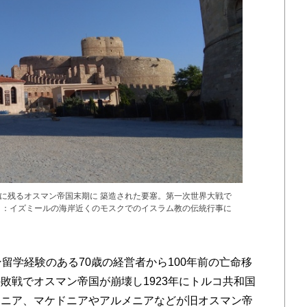
に残るオスマン帝国末期に 築造された要塞。第一次世界大戦で
８：イズミールの海岸近くのモスクでのイスラム教の伝統行事に
留学経験のある70歳の経営者から100年前の亡命移
敗戦でオスマン帝国が崩壊し1923年にトルコ共和国
マニア、マケドニアやアルメニアなどが旧オスマン帝