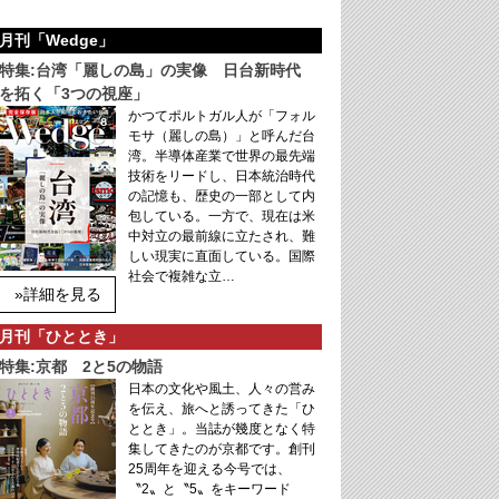
月刊「Wedge」
特集:台湾「麗しの島」の実像 日台新時代
を拓く「3つの視座」
かつてポルトガル人が「フォル
モサ（麗しの島）」と呼んだ台
湾。半導体産業で世界の最先端
技術をリードし、日本統治時代
の記憶も、歴史の一部として内
包している。一方で、現在は米
中対立の最前線に立たされ、難
しい現実に直面している。国際
社会で複雑な立…
»詳細を見る
月刊「ひととき」
特集:京都 2と5の物語
日本の文化や風土、人々の営み
を伝え、旅へと誘ってきた「ひ
ととき」。当誌が幾度となく特
集してきたのが京都です。創刊
25周年を迎える今号では、
〝2〟と〝5〟をキーワード