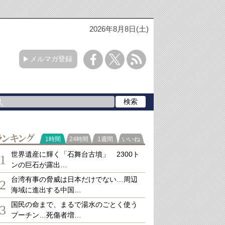
2026年8月8日(土)
メルマガ登録
ランキング
1時間
24時間
1週間
いいね
世界遺産に輝く「石舞台古墳」 2300ト
1
ンの巨石が露出…
台湾有事の脅威は日本だけでない…周辺
2
海域に進出する中国…
国民の命まで、まるで湯水のごとく使う
3
プーチン…死傷者増…