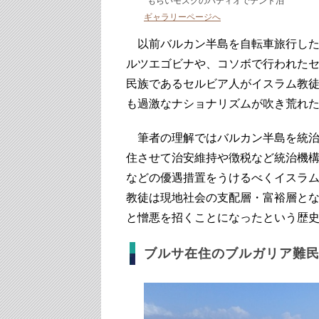
もらいモスクのパティオでテント泊
ギャラリーページへ
以前バルカン半島を自転車旅行した
ルツエゴビナや、コソボで行われたセ
民族であるセルビア人がイスラム教
も過激なナショナリズムが吹き荒れ
筆者の理解ではバルカン半島を統治
住させて治安維持や徴税など統治機
などの優遇措置をうけるべくイスラ
教徒は現地社会の支配層・富裕層と
と憎悪を招くことになったという歴
ブルサ在住のブルガリア難