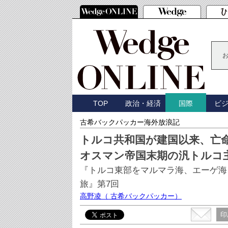
TOP
政治・経済
ビ
国際
古希バックパッカー海外放浪記
トルコ共和国が建国以来、亡
オスマン帝国末期の汎トルコ
『トルコ東部をマルマラ海、エーゲ海、
旅』第7回
高野凌
（ 古希バックパッカー）
印