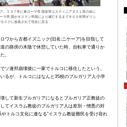
ア。５３７年に東ローマ帝 国皇帝ユスティニアヌス１世の命に
ーマ帝 国がオスマン帝国により滅亡するまで８００年間ギリシ
でモスクに改装されて現在に至る
ワから古都イズニック(旧名:ニケーア)を目指して
の道の路傍の木陰で休憩していた時、自転車で通りか
いた。
でソ連邦崩壊後に一家でトルコに移住したという。
いるが、トルコにはなんと35校のブルガリア人小学
壊して新生ブルガリアになるとブルガリア正教徒の
揚してイスラム教徒のブルガリア人は差別・憎悪の対
系やトルコ文化に連なる”イスラム教徒難民を受け容れ