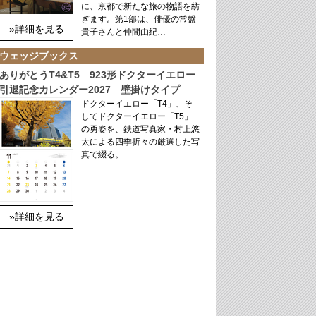
に、京都で新たな旅の物語を紡
ぎます。第1部は、俳優の常盤
»詳細を見る
貴子さんと仲間由紀…
ウェッジブックス
ありがとうT4&T5 923形ドクターイエロー
引退記念カレンダー2027 壁掛けタイプ
ドクターイエロー「T4」、そ
してドクターイエロー「T5」
の勇姿を、鉄道写真家・村上悠
太による四季折々の厳選した写
真で綴る。
»詳細を見る