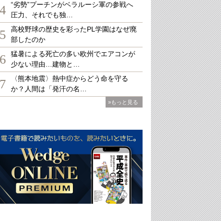
“劣勢”プーチンがベラルーシ軍の参戦へ
4
圧力、それでも独…
高校野球の歴史を彩ったPL学園はなぜ廃
5
部したのか
猛暑による死亡の多い欧州でエアコンが
6
少ない理由…建物と…
〈熊本地震〉熱中症からどう命を守る
7
か？人間は「発汗の名…
»もっと見る