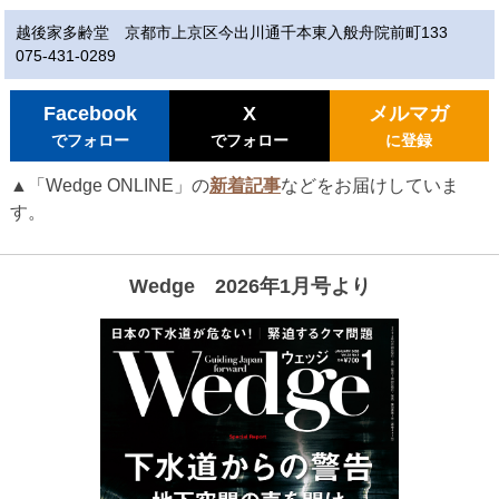
越後家多齢堂 京都市上京区今出川通千本東入般舟院前町133
075-431-0289
Facebook
X
メルマガ
でフォロー
でフォロー
に登録
▲「Wedge ONLINE」の
新着記事
などをお届けしていま
す。
Wedge 2026年1月号より