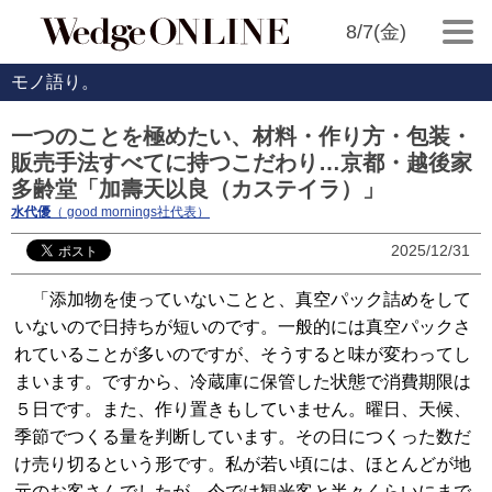
8/7(金)
モノ語り。
一つのことを極めたい、材料・作り方・包装・
販売手法すべてに持つこだわり…京都・越後家
多齢堂「加壽天以良（カステイラ）」
水代優
（ good mornings社代表）
2025/12/31
「添加物を使っていないことと、真空パック詰めをして
いないので日持ちが短いのです。一般的には真空パックさ
れていることが多いのですが、そうすると味が変わってし
まいます。ですから、冷蔵庫に保管した状態で消費期限は
５日です。また、作り置きもしていません。曜日、天候、
季節でつくる量を判断しています。その日につくった数だ
け売り切るという形です。私が若い頃には、ほとんどが地
元のお客さんでしたが、今では観光客と半々くらいにまで