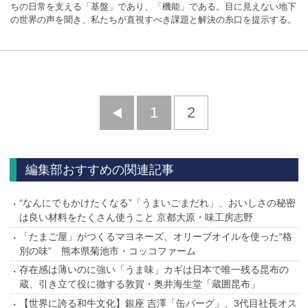
ちの日常を支える「基盤」であり、「機能」である。目に見えない地下
の世界の声を聞き、私たちが直視すべき課題と解決の糸口を提示する。
前
1
2
へ
編集部おすすめの関連記事
“なんにでもかけたくなる”「うまいごまだれ」、おいしさの秘密
は良い材料をたくさん使うこと 京都大原・味工房志野
「たまご屋」がつくるマヨネーズ、オリーブオイルを使った“格
別の味” 熊本県菊池市・コッコファーム
存在感は薄いのに強い「うま味」カギは日本で唯一残る昆布の
蔵、引き立て役に徹する敦賀・奥井海生堂「蔵囲昆布」
【世界に誇る和牛文化】銀座 吉澤「缶バーグ」、3代目社長オス