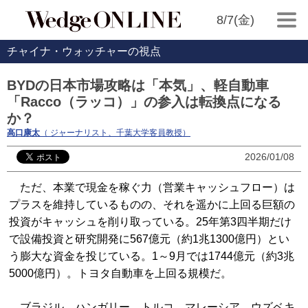
8/7(金)
チャイナ・ウォッチャーの視点
BYDの日本市場攻略は「本気」、軽自動車
「Racco（ラッコ）」の参入は転換点になる
か？
高口康太
（ ジャーナリスト、千葉大学客員教授）
2026/01/08
ただ、本業で現金を稼ぐ力（営業キャッシュフロー）は
プラスを維持しているものの、それを遥かに上回る巨額の
投資がキャッシュを削り取っている。25年第3四半期だけ
で設備投資と研究開発に567億元（約1兆1300億円）とい
う膨大な資金を投じている。1～9月では1744億元（約3兆
5000億円）。トヨタ自動車を上回る規模だ。
ブラジル、ハンガリー、トルコ、マレーシア、ウズベキ