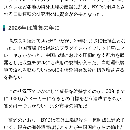
スタンなど各地の海外工場の建設に加え、BYDの弱点とさ
れる自動運転の研究開発に資金が必要となった。
2026年は勝負の年に
高成長を続けてきたBYDだが、25年はまさに転換点とな
った。中国市場では得意のプラグインハイブリッド車にブ
レーキがかかった。中国市場における圧倒的な支配力を武
器とした収益モデルにも政府の規制が入った。自動運転競
争で遅れを取らないためにも研究開発投資は積み増さざる
を得ない。
この状況下でいかにして成長を維持するのか。30年まで
に1000万台メーカーになるとの目標をどう達成するのか。
答えは一つしかない。海外市場の開拓だ。
前述のとおり、BYDは海外工場建設を一気呵成に進めて
いる。現在の海外販売はほとんどが中国国内からの輸出だ