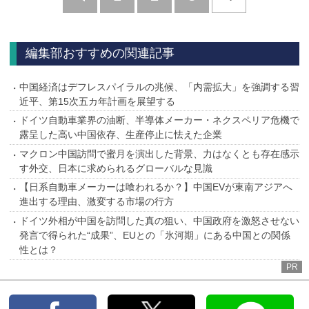
へ
編集部おすすめの関連記事
中国経済はデフレスパイラルの兆候、「内需拡大」を強調する習
近平、第15次五カ年計画を展望する
ドイツ自動車業界の油断、半導体メーカー・ネクスペリア危機で
露呈した高い中国依存、生産停止に怯えた企業
マクロン中国訪問で蜜月を演出した背景、力はなくとも存在感示
す外交、日本に求められるグローバルな見識
【日系自動車メーカーは喰われるか？】中国EVが東南アジアへ
進出する理由、激変する市場の行方
ドイツ外相が中国を訪問した真の狙い、中国政府を激怒させない
発言で得られた“成果”、EUとの「氷河期」にある中国との関係
性とは？
PR