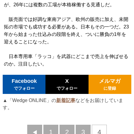
が、26年には複数の工場が本格稼働する見通しだ。
販売面では好調な東南アジア、欧州の販売に加え、未開
拓の市場でも成功する必要がある。日本もその一つだ。23
年から始まった仕込みの段階を終え、ついに勝負の1年を
迎えることになった。
日本専用車「ラッコ」を武器にどこまで売上を伸ばせる
のか。注目したい。
Facebook
X
メルマガ
でフォロー
でフォロー
に登録
▲「Wedge ONLINE」の
新着記事
などをお届けしていま
す。
前
1
2
3
4