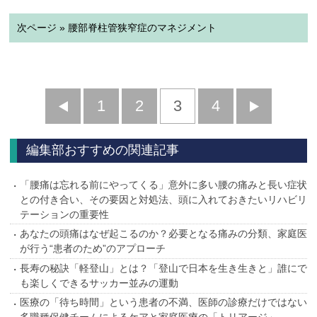
次ページ » 腰部脊柱管狭窄症のマネジメント
前
1
2
3
4
次
へ
へ
編集部おすすめの関連記事
「腰痛は忘れる前にやってくる」意外に多い腰の痛みと長い症状
との付き合い、その要因と対処法、頭に入れておきたいリハビリ
テーションの重要性
あなたの頭痛はなぜ起こるのか？必要となる痛みの分類、家庭医
が行う“患者のため”のアプローチ
長寿の秘訣「軽登山」とは？「登山で日本を生き生きと」誰にで
も楽しくできるサッカー並みの運動
医療の「待ち時間」という患者の不満、医師の診療だけではない