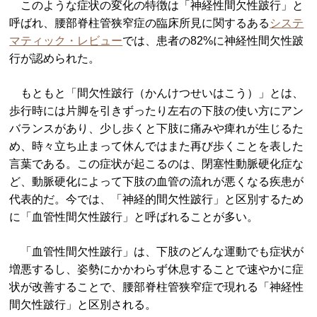
このような症状の変化の特徴は「神経性間欠性跛行」と
呼ばれ、腰部脊柱管狭窄症の臨床所見に関するある
システ
マティック・レビュー
では、患者の82%に神経性間欠性跛
行が認められた。
もともと「間欠性跛行（かんけつせいはこう）」とは、
歩行時には片脚を引きずったり左右の下肢の使い方にアン
バランスがあり、少し歩くと下肢に痛みや痺れが生じるた
め、時々立ち止まって休んではまた再び歩くことを表した
言葉である。この症状が起こるのは、閉塞性動脈硬化症な
ど、動脈硬化によって下肢の血管の流れが悪くなる疾患が
代表的だ。今では、「神経的間欠性跛行」と区別するため
に「血管性間欠性跛行」と呼ばれることが多い。
「血管性間欠性跛行」は、下肢のどんな運動でも症状が
増悪するし、姿勢にかかわらず休息することで速やかに症
状が改善することで、腰部脊柱管狭窄症で現れる「神経性
間欠性跛行」と区別される。