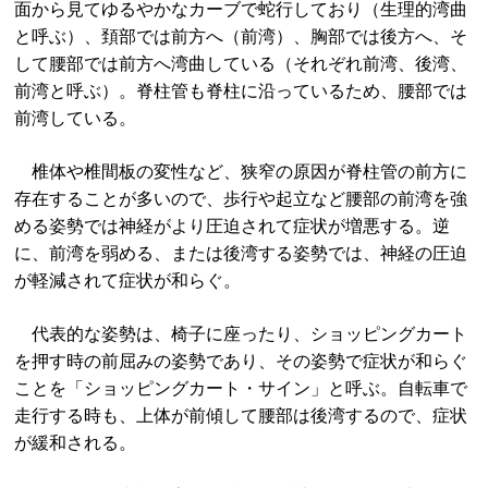
面から見てゆるやかなカーブで蛇行しており（生理的湾曲
と呼ぶ）、頚部では前方へ（前湾）、胸部では後方へ、そ
して腰部では前方へ湾曲している（それぞれ前湾、後湾、
前湾と呼ぶ）。脊柱管も脊柱に沿っているため、腰部では
前湾している。
椎体や椎間板の変性など、狭窄の原因が脊柱管の前方に
存在することが多いので、歩行や起立など腰部の前湾を強
める姿勢では神経がより圧迫されて症状が増悪する。逆
に、前湾を弱める、または後湾する姿勢では、神経の圧迫
が軽減されて症状が和らぐ。
代表的な姿勢は、椅子に座ったり、ショッピングカート
を押す時の前屈みの姿勢であり、その姿勢で症状が和らぐ
ことを「ショッピングカート・サイン」と呼ぶ。自転車で
走行する時も、上体が前傾して腰部は後湾するので、症状
が緩和される。