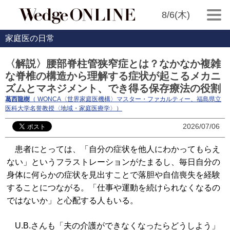
8/6(木)
家庭医の日常
〈解説〉腰部脊柱管狭窄症とは？なかなか複雑
な脊椎の構造から理解する症状が起こるメカニ
ズムとマネジメント、でき得る保存療法の役割
葛西龍樹
（ WONCA〈世界家庭医機構〉マスター・ファカルティー、福島県立
医科大学名誉教授〈地域・家庭医療学〉）
2026/07/06
患者にとっては、「自分の症状を他人にわかってもらえ
ない」というフラストレーションがたまるし、毎日自分の
身体に何らかの症状を見出すことで落胆や自信喪失を経験
することにつながる。「仕事や運動を続けられなくなるの
ではないか」と心配する人もいる。
U.B.さんも「夫の介護ができなくなったらどうしよう」