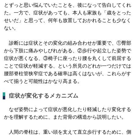
とずっと思い悩んでいたことを、後になって告白してくれ
た。一方で、症状があっても、本人も家族も「歳をとった
せいだ」と思って、何年も放置しておかれることも少なく
ない。
診断には症状とその変化の組み合わせが重要で、①臀部
から下肢に痛みやしびれがある、②歩行や起立した姿勢で
症状が悪くなる、③椅子に座ったり腰を丸くして前屈する
ことで症状が軽減する、という所見のどれか一つだけでは
腰部脊柱管狭窄症である確率は高くはないが、これらがす
べて揃うと可能性はかなり高まる。
症状が変化するメカニズム
なぜ姿勢によって症状が悪化したり軽減したり変化する
かを理解するために、また背骨の構造から説明したい。
人間の脊柱は、重い頭を支えて直立歩行するために、側