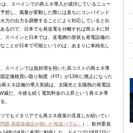
ンは、スペインでの再エネ導入が成功しているニュー
を予想し、風量が変動した際には直ちにコンバインド
ス火力の出力を調整することにより対応していると伝
があるので、日本でも発送電を分離すれば再エネに対
た。スペインと日本では、送電網の形状も発電設備の
能なことが日本で可能というのは、あまりに単純化し
、スペインでは負担増を招いた高コストの再エネ導
固定価格買い取り制度（FIT）が13年に廃止になった
ンの再エネ設備の導入実績は、太陽光と太陽熱の発電設
0kW減だ。今後も続く電気料金の上昇という再エネ導
いる。
ツでもイタリアでも再エネ政策の見直しが続いてい
問題 高収益保証が招いた投資バブル」
）。欧州委員
を14年の4月に各国に勧告した。ドイツでは8月1日に