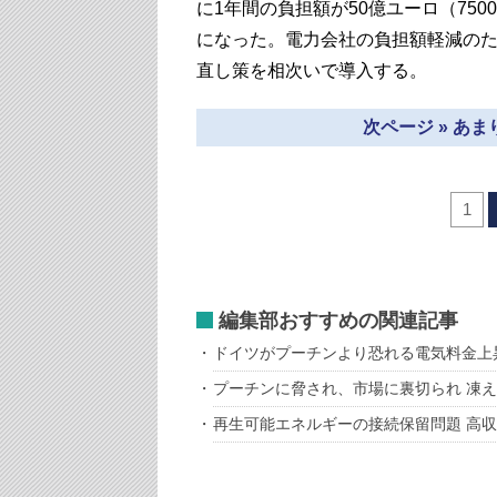
に1年間の負担額が50億ユーロ（75
になった。電力会社の負担額軽減のた
直し策を相次いで導入する。
次ページ » あ
1
編集部おすすめの関連記事
ドイツがプーチンより恐れる電気料金上昇
プーチンに脅され、市場に裏切られ 凍
再生可能エネルギーの接続保留問題 高