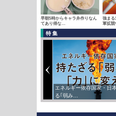
早朝5時からキャラ弁作りなん
強まる
てあり得な…
軍拡競
特集
エネルギー依存国家・日
る｢弱み…