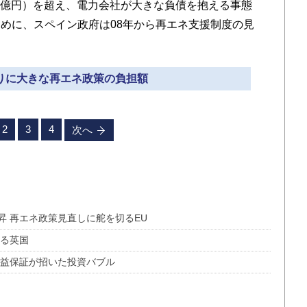
00億円）を超え、電力会社が大きな負債を抱える事態
めに、スペイン政府は08年から再エネ支援制度の見
まりに大きな再エネ政策の負担額
2
3
4
次へ
 再エネ政策見直しに舵を切るEU
える英国
収益保証が招いた投資バブル