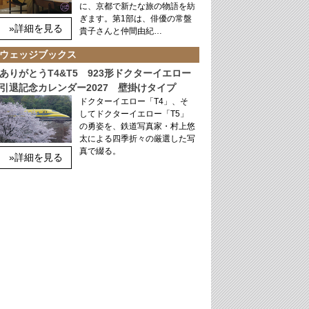
に、京都で新たな旅の物語を紡
ぎます。第1部は、俳優の常盤
»詳細を見る
貴子さんと仲間由紀…
ウェッジブックス
ありがとうT4&T5 923形ドクターイエロー
引退記念カレンダー2027 壁掛けタイプ
ドクターイエロー「T4」、そ
してドクターイエロー「T5」
の勇姿を、鉄道写真家・村上悠
太による四季折々の厳選した写
真で綴る。
»詳細を見る