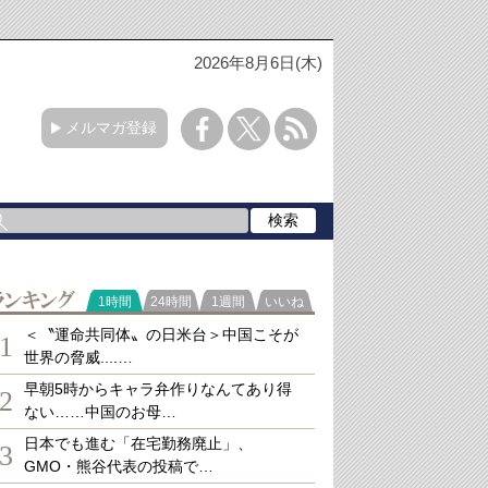
2026年8月6日(木)
メルマガ登録
ランキング
1時間
24時間
1週間
いいね
＜〝運命共同体〟の日米台＞中国こそが
1
世界の脅威....…
早朝5時からキャラ弁作りなんてあり得
2
ない……中国のお母…
日本でも進む「在宅勤務廃止」、
3
GMO・熊谷代表の投稿で…