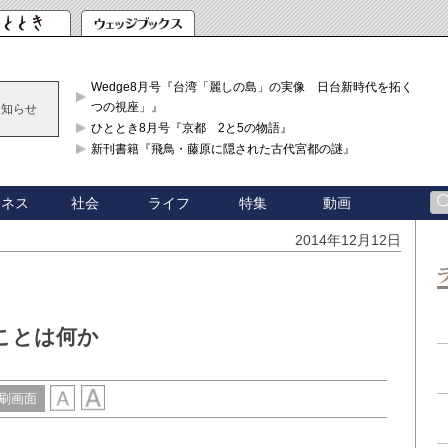
Wedge8月号『台湾「麗しの島」の実像 日台新時代を拓く「3
つの視座」』
お知らせ
ひととき8月号『京都 2と5の物語』
新刊書籍『飛鳥・藤原に隠された古代宮都の謎』
ジネス
社会
ライフ
特集
動画
2014年12月12日
ことは何か
刷画面