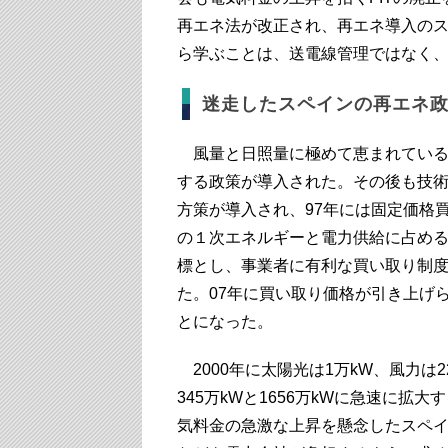
再エネ法が改正され、再エネ導入の
ら学ぶことは、送電線管理ではなく
迷走したスペインの再エネ
風量と日照量に極めて恵まれているス
する政策が導入された。その後も技
方策が導入され、97年には固定価格買
の１次エネルギーと電力供給に占める
標とし、事業者に有利な買い取り制
た。07年に買い取り価格が引き上げ
とになった。
2000年に太陽光は1万kW、風力は2
345万kWと1656万kWに急速に
気料金の急激な上昇を懸念したスペ