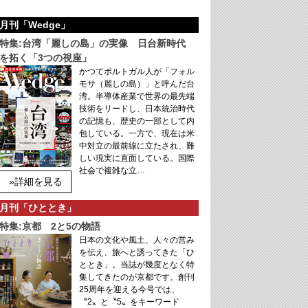
月刊「Wedge」
特集:台湾「麗しの島」の実像 日台新時代
を拓く「3つの視座」
かつてポルトガル人が「フォル
モサ（麗しの島）」と呼んだ台
湾。半導体産業で世界の最先端
技術をリードし、日本統治時代
の記憶も、歴史の一部として内
包している。一方で、現在は米
中対立の最前線に立たされ、難
しい現実に直面している。国際
社会で複雑な立…
»詳細を見る
月刊「ひととき」
特集:京都 2と5の物語
日本の文化や風土、人々の営み
を伝え、旅へと誘ってきた「ひ
ととき」。当誌が幾度となく特
集してきたのが京都です。創刊
25周年を迎える今号では、
〝2〟と〝5〟をキーワード