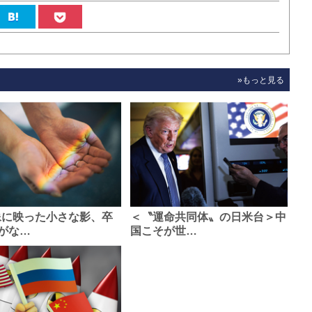
»もっと見る
像に映った小さな影、卒
＜〝運命共同体〟の日米台＞中
がな…
国こそが世…