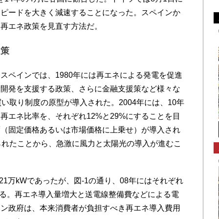
スピードを大きく減速することになった。スペインか
、再エネ政策を見直す方法だ。
政策
ペインでは、1980年には再エネによる発電を促進
術開発を支援する政策、さらに金融支援策など様々な
い取り制度の原型が導入された。2004年には、10年
再エネ比率を、それぞれ12%と29%にすることを目
度（固定価格あるいは市場価格に上乗せ）が導入され
られたことから、急激に風力と太陽光の導入が進むこ
21万kWであったが、図-1の通り、08年にはそれぞれ
拡大する。再エネ導入量増大と送電線整備費などによる電
イン政府は、本来消費者が負担すべき再エネ導入費用