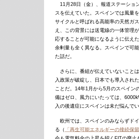
11月28日（金）、報道ステーショ
スを伝えていた。スペインでは風量
サイクルと呼ばれる高能率の天然ガ
え、この背景には送電線の一体管理
応することが可能になるように伝え
余剰量も全く異なる。スペインで可
た話だ。
さらに、番組が伝えていないことは
入政策が破綻し、日本でも導入された
ことだ。14年1月から5月のスペイ
備はゼロ、風力にいたっては、600
入の後遺症にスペインは未だ悩んで
欧州では、スペインのみならずドイ
る（
「再生可能エネルギーの接続保留
会も電気料金の上昇を招くFITの廃止