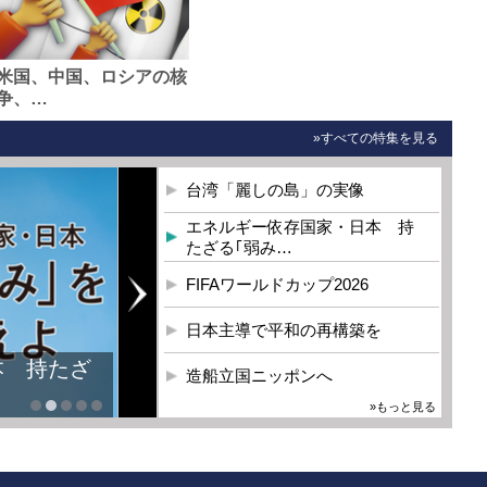
米国、中国、ロシアの核
争、…
»すべての特集を見る
台湾「麗しの島」の実像
エネルギー依存国家・日本 持
たざる｢弱み…
FIFAワールドカップ2026
日本主導で平和の再構築を
本 持たざ
造船立国ニッポンへ
»もっと見る