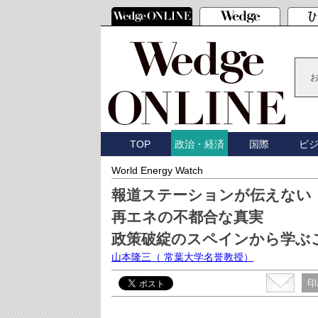
TOP
国際
ビ
政治・経済
World Energy Watch
報道ステーションが伝えない
再エネの不都合な真実
政策破綻のスペインから学ぶ
山本隆三
（ 常葉大学名誉教授）
印