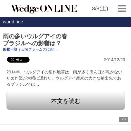
8/8(土)
world rice
雨の多いウルグアイの春
ブラジルへの影響は？
田牧一郎
（ 田牧ファームズ代表）
2014/12/23
2014年、ウルグアイの稲作地帯は、雨が多く田んぼが乾かない
ため作業が大幅に遅れた。ウルグアイ産米の大きな輸出先であ
るブラジルでは…
本文を読む
PR