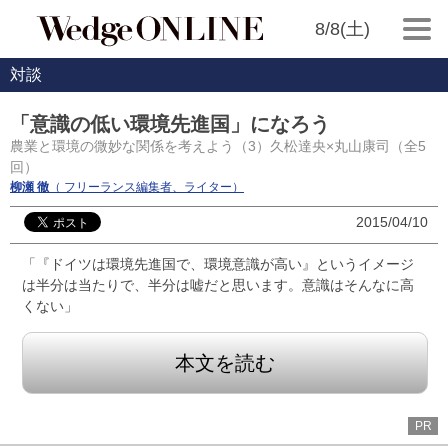
8/8(土)
対談
「意識の低い環境先進国」になろう
農業と環境の微妙な関係を考えよう（3）久松達央×丸山康司（全5
回）
柳瀬 徹
（ フリーランス編集者、ライター）
2015/04/10
「『ドイツは環境先進国で、環境意識が高い』というイメージ
は半分は当たりで、半分は嘘だと思います。意識はそんなに高
くない」
本文を読む
PR