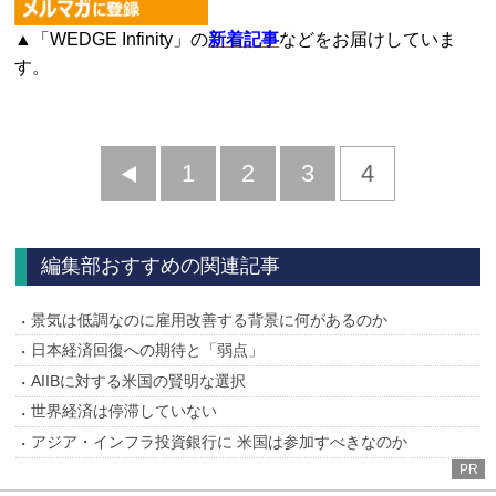
▲「WEDGE Infinity」の
新着記事
などをお届けしていま
す。
前
1
2
3
4
へ
編集部おすすめの関連記事
景気は低調なのに雇用改善する背景に何があるのか
日本経済回復への期待と「弱点」
AIIBに対する米国の賢明な選択
世界経済は停滞していない
アジア・インフラ投資銀行に 米国は参加すべきなのか
PR