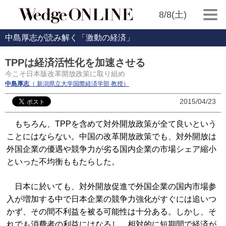
8/8(土)
中島厚志が読み解く「激動の経済」
TPPは経済活性化を加速させる
今こそ日本版改革開放政策に取り組め
中島厚志
（ 新潟県立大学国際経済学部 教授）
2015/04/23
もちろん、TPPを含めて対外開放政策が全て良いという
ことにはならない。中国の改革開放政策でも、対外開放は
外国企業の優遇や競争力が劣る国内企業の市場シェア縮小
といった不均衡ももたらした。
日本に於いても、対外開放促進で外国企業の国内市場参
入が増加する中で日本企業の競争力強化がすぐには追いつ
かず、その間不利益を被る可能性は十分ある。しかし、そ
れでも消費者の利益にはなるし、相対的に短期間で経済が