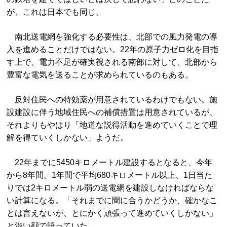
が、これは日本でも同じ。
南北送電網を強化する必要性は、北部での風力発電の導
入を進めることだけではない。22年の原子力ゼロ化を目指
す上で、電力不足が確実視される南部に対して、北部から
豊富な電気を送ることが求められているのもある。
反対住民への特効薬が用意されているわけでもない。施
設建設に伴う地域住民への補償措置は用意されているが、
それよりもやはり「地道な説得活動を進めていくことで理
解を得ていくしかない」ようだ。
22年までに5450キロメートル建設するとなると、今年
から8年間。1年間で平均680キロメートル以上、1日当た
りでは2キロメートル弱の送電網を建設しなければならな
い計算になる。「それまでに間に合うかどうか、確かなこ
とは言えないが、とにかく頑張って進めていくしかない」
と渋い顔で語っていた。