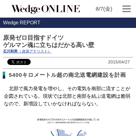
8/7(金)
Wedge REPORT
原発ゼロ目指すドイツ
ゲルマン魂に立ちはだかる高い壁
石川和男
（ 政策アナリスト）
2015/04/27
5400キロメートル超の南北送電網建設を計画
北部で風力発電を増やし、その電気を南部に流すことが
企図されている。現状では北部と南部を結ぶ送電網は脆弱
なので、新増設していかなければならない。