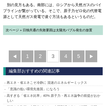
別の見方もある。南部には、ロシアから天然ガスのパイ
プラインが繋がっている。そこで、原子力ゼロ化の代替電
源として天然ガス発電で凌ぐ方法もあるというものだ。
次ページ » 日独共通の失敗要因は太陽光バブル発生の放置
前
1
2
3
4
5
へ
へ
編集部おすすめの関連記事
再エネ・省エネこそ冷静に 混迷のエネルギーミックス
「意識の低い環境先進国」になろう
高すぎる「省エネ比率」40% 原子力・再エネ論争の前提がおか
しい