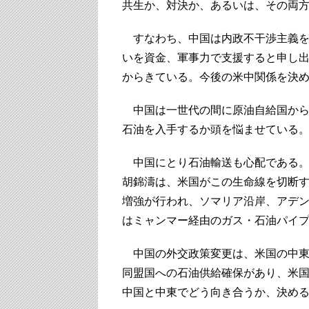
共生か、対決か、あるいは、その両
すなわち、中国は内政不干渉主義を
いを資金、軍事力で支援すると申し
からきている。今後の米中関係を決
中国は一世代の間に原油自給国から
石油を入手するか頭を悩ませている
中国にとり石油輸送も心配である。
胡錦濤は、米国がこの生命線を切断
増強が行われ、ソマリア沿岸、アデン
はミャンマー経由のガス・石油パイ
中国の外交政策変更は、米国の中東
同盟国への石油供給確保があり、米
中国と中東でどう向き合うか、決め