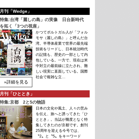
月刊「Wedge」
特集:台湾「麗しの島」の実像 日台新時代
を拓く「3つの視座」
かつてポルトガル人が「フォル
モサ（麗しの島）」と呼んだ台
湾。半導体産業で世界の最先端
技術をリードし、日本統治時代
の記憶も、歴史の一部として内
包している。一方で、現在は米
中対立の最前線に立たされ、難
しい現実に直面している。国際
社会で複雑な立…
»詳細を見る
月刊「ひととき」
特集:京都 2と5の物語
日本の文化や風土、人々の営み
を伝え、旅へと誘ってきた「ひ
ととき」。当誌が幾度となく特
集してきたのが京都です。創刊
25周年を迎える今号では、
〝2〟と〝5〟をキーワード