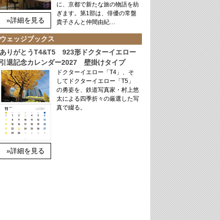
に、京都で新たな旅の物語を紡
ぎます。第1部は、俳優の常盤
»詳細を見る
貴子さんと仲間由紀…
ウェッジブックス
ありがとうT4&T5 923形ドクターイエロー
引退記念カレンダー2027 壁掛けタイプ
ドクターイエロー「T4」、そ
してドクターイエロー「T5」
の勇姿を、鉄道写真家・村上悠
太による四季折々の厳選した写
真で綴る。
»詳細を見る