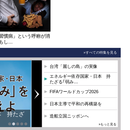
習慣病」という呼称が消
もし…
»すべての特集を見る
台湾「麗しの島」の実像
エネルギー依存国家・日本 持
たざる｢弱み…
FIFAワールドカップ2026
日本主導で平和の再構築を
本 持たざ
造船立国ニッポンへ
»もっと見る