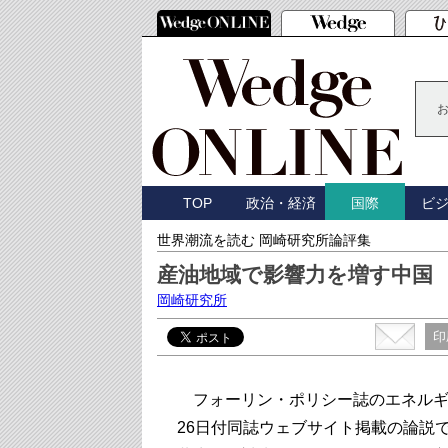
TOP
政治・経済
ビ
国際
世界潮流を読む 岡崎研究所論評集
産油地域で影響力を増す中国
岡崎研究所
印
フォーリン・ポリシー誌のエネルギ
26日付同誌ウェブサイト掲載の論説