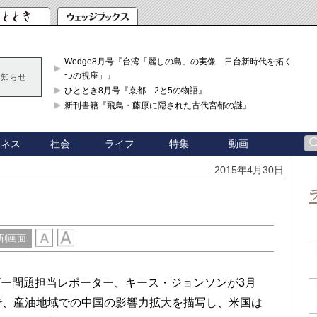
Wedge8月号『台湾「麗しの島」の実像 日台新時代を拓く「3
つの視座」』
お知らせ
ひととき8月号『京都 2と5の物語』
新刊書籍『飛鳥・藤原に隠された古代宮都の謎』
ジネス
社会
ライフ
特集
動画
2015年4月30日
刷画面
ー問題担当レポーター、キース・ジョンソンが3月
で、産油地域での中国の影響力拡大を描写し、米国は