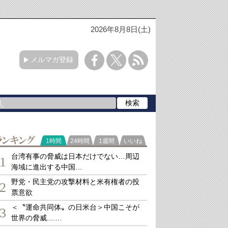
2026年8月8日(土)
メルマガ登録
ランキング
1時間
24時間
1週間
いいね
台湾有事の脅威は日本だけでない…周辺
1
海域に進出する中国…
野党・民主党の攻撃材料と米有権者の投
2
票意欲
＜〝運命共同体〟の日米台＞中国こそが
3
世界の脅威....…