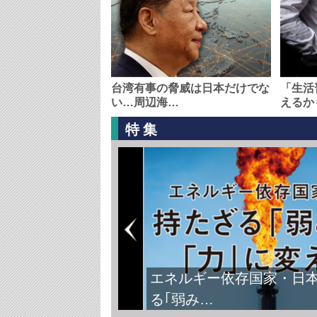
台湾有事の脅威は日本だけでな
「生活
い…周辺海…
えるか
特集
エネルギー依存国家・日
る｢弱み…