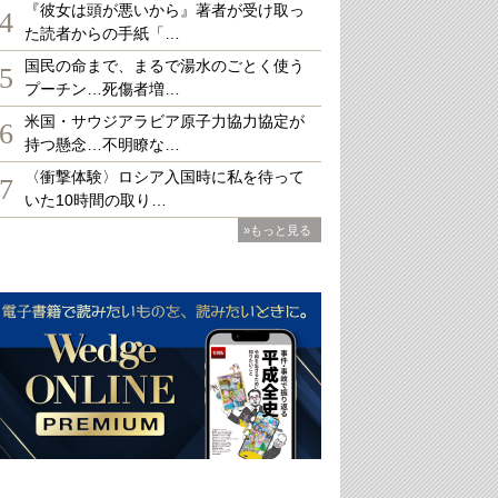
『彼女は頭が悪いから』著者が受け取っ
4
た読者からの手紙「…
国民の命まで、まるで湯水のごとく使う
5
プーチン…死傷者増…
米国・サウジアラビア原子力協力協定が
6
持つ懸念…不明瞭な…
〈衝撃体験〉ロシア入国時に私を待って
7
いた10時間の取り…
»もっと見る