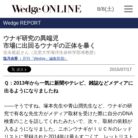
8/8(土)
Wedge REPORT
ウナギ研究の異端児
市場に出回るウナギの正体を暴く
吉永龍起さん（北里大学海洋生命科学部准教授）
塩月由香
（ 月刊「Wedge」編集部員）
2015/07/17
Ｑ：2013年から一気に新聞やテレビ、雑誌などメディアに
出るようになりましたね
――そうですね。塚本先生や青山潤先生など、ウナギの研
究で有名な先生方がメディア取材を受けた際に自分のDNA
検査のことを話してくれたみたいで、次々、取材の依頼が
入るようになりました。ニホンウナギがＩＵＣＮのレッド
リストに登録された2014年は最もすごくて、レットリスト