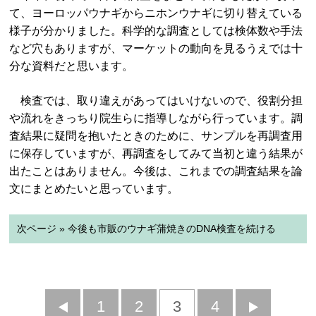
て、ヨーロッパウナギからニホンウナギに切り替えている
様子が分かりました。科学的な調査としては検体数や手法
など穴もありますが、マーケットの動向を見るうえでは十
分な資料だと思います。
検査では、取り違えがあってはいけないので、役割分担
や流れをきっちり院生らに指導しながら行っています。調
査結果に疑問を抱いたときのために、サンプルを再調査用
に保存していますが、再調査をしてみて当初と違う結果が
出たことはありません。今後は、これまでの調査結果を論
文にまとめたいと思っています。
次ページ » 今後も市販のウナギ蒲焼きのDNA検査を続ける
前
1
2
3
4
次