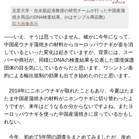
北里大学・吉永龍起准教授の研究チームが行った中国産蒲
焼き商品のDNA検査結果。(nはサンプル商品数)
拡大画像表示
――いえ、そうは思っていません。確かに今年になって、
中国産ウナギ蒲焼きの材料からヨーロッパウナギが姿を消
しているといった変化は起きていますが、背景には、スー
パーや商社が、同様にDNAの検査結果を公表した環境保護
団体の目を気にしているからだと思います。ワシントン条
約による輸出規制の効果も出てき始めたのだと思います。
2014年にニホンウナギが取れたこともあり、今夏はたま
たま中国産蒲焼きの材料がニホンウナギに切り替わったよ
うですが、来年はどうなるか分からないですよね。またヨ
ーロッパウナギを使った中国産蒲焼きに戻っているかもし
れない。
今年、初めて5年間の調査をまとめてみましたが、改め