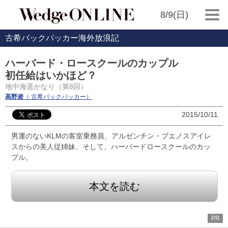
8/9(日)
古希バックパッカー海外放浪記
ハーバード・ロースクールのカップル
初任給はいかほど？
地中海遥かなり（第8回）
高野凌
（ 古希バックパッカー）
2015/10/11
男運のないKLMの客室乗務員、アルゼンチン・ブエノスアイレ
スからの美人従姉妹、そして、ハーバードロースクールのカッ
プル。
本文を読む
PR