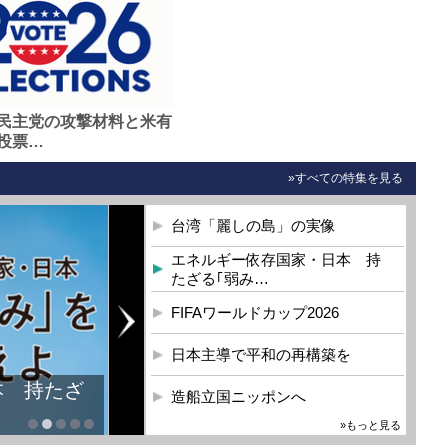
民主党の攻撃材料と米有
投票…
»すべての特集を見る
台湾「麗しの島」の実像
エネルギー依存国家・日本 持
たざる｢弱み…
FIFAワールドカップ2026
日本主導で平和の再構築を
本 持たざ
造船立国ニッポンへ
»もっと見る