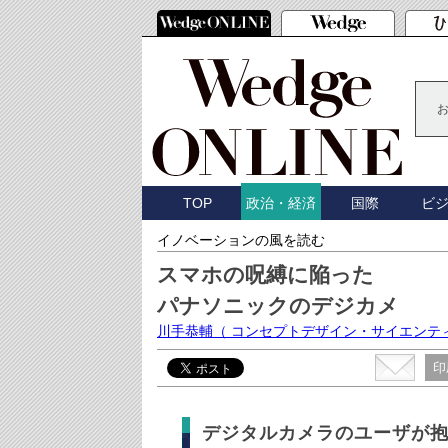
TOP
国際
ビ
政治・経済
イノベーションの風を読む
スマホの呪縛に陥った
パナソニックのデジカメ
川手恭輔
（ コンセプトデザイン・サイエンテ
印
デジタルカメラのユーザが