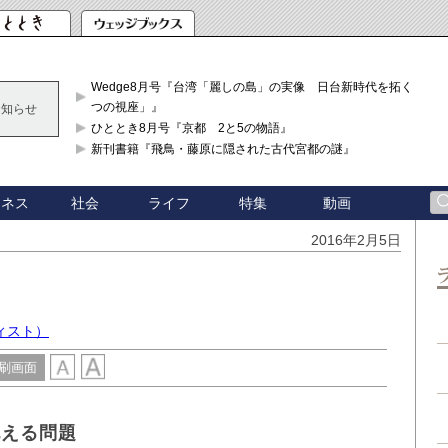
Wedge8月号『台湾「麗しの島」の実像 日台新時代を拓く「3
つの視座」』
お知らせ
ひととき8月号『京都 2と5の物語』
新刊書籍『飛鳥・藤原に隠された古代宮都の謎』
ジネス
社会
ライフ
特集
動画
2016年2月5日
ィスト）
刷画面
抱える問題