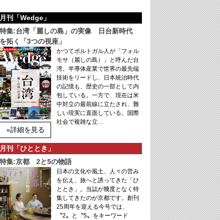
月刊「Wedge」
特集:台湾「麗しの島」の実像 日台新時代
を拓く「3つの視座」
かつてポルトガル人が「フォル
モサ（麗しの島）」と呼んだ台
湾。半導体産業で世界の最先端
技術をリードし、日本統治時代
の記憶も、歴史の一部として内
包している。一方で、現在は米
中対立の最前線に立たされ、難
しい現実に直面している。国際
社会で複雑な立…
»詳細を見る
月刊「ひととき」
特集:京都 2と5の物語
日本の文化や風土、人々の営み
を伝え、旅へと誘ってきた「ひ
ととき」。当誌が幾度となく特
集してきたのが京都です。創刊
25周年を迎える今号では、
〝2〟と〝5〟をキーワード