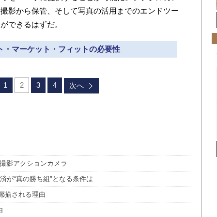
、撮影から保管、そして写真の活用までのエンドツー
とができるはずだ。
クト・マーケット・フィットの必要性
1
2
3
4
次へ
球撮影アクションカメラ
済が“真の勝ち組”となる条件は
揶揄される理由
由