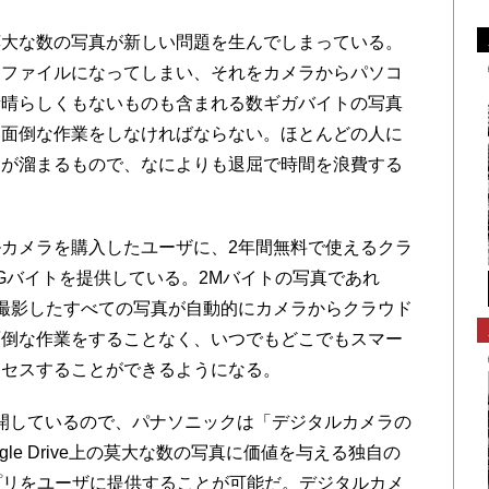
大な数の写真が新しい問題を生んでしまっている。
るファイルになってしまい、それをカメラからパソコ
素晴らしくもないものも含まれる数ギガバイトの写真
い面倒な作業をしなければならない。ほとんどの人に
スが溜まるもので、なによりも退屈で時間を浪費する
カメラを購入したユーザに、2年間無料で使えるクラ
）100Gバイトを提供している。2Mバイトの写真であれ
撮影したすべての写真が自動的にカメラからクラウド
面倒な作業をすることなく、いつでもどこでもスマー
クセスすることができるようになる。
PIを公開しているので、パナソニックは「デジタルカメラの
le Drive上の莫大な数の写真に価値を与える独自の
プリをユーザに提供することが可能だ。デジタルカメ