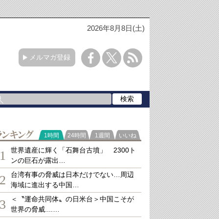
2026年8月8日(土)
メルマガ登録
ランキング
1時間
24時間
1週間
いいね
世界遺産に輝く「石舞台古墳」 2300ト
1
ンの巨石が露出…
台湾有事の脅威は日本だけでない…周辺
2
海域に進出する中国…
＜〝運命共同体〟の日米台＞中国こそが
3
世界の脅威....…