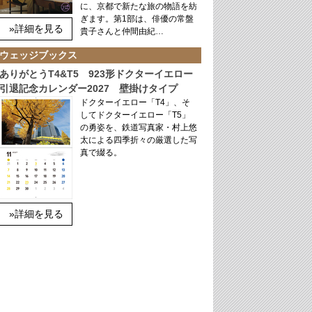
に、京都で新たな旅の物語を紡
ぎます。第1部は、俳優の常盤
»詳細を見る
貴子さんと仲間由紀…
ウェッジブックス
ありがとうT4&T5 923形ドクターイエロー
引退記念カレンダー2027 壁掛けタイプ
ドクターイエロー「T4」、そ
してドクターイエロー「T5」
の勇姿を、鉄道写真家・村上悠
太による四季折々の厳選した写
真で綴る。
»詳細を見る