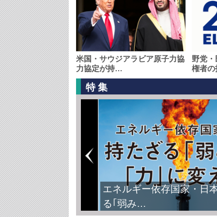
米国・サウジアラビア原子力協
野党・
力協定が持…
権者の
特集
エネルギー依存国家・日
る｢弱み…