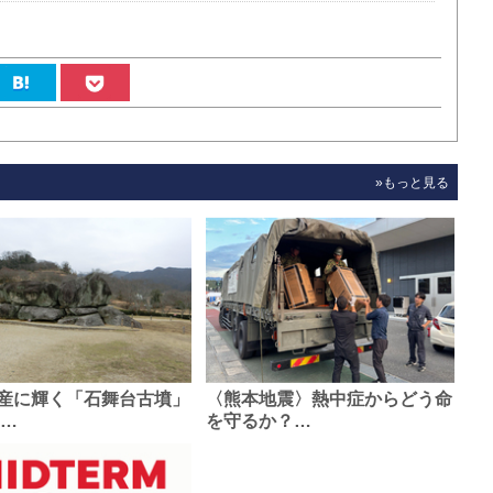
»もっと見る
産に輝く「石舞台古墳」
〈熊本地震〉熱中症からどう命
0…
を守るか？…