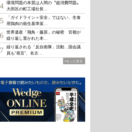
環境問題の本質は人間の〝超消費問題〟
4
大田区の町工場社長…
「ガイドライン＝安全」ではない、生食
5
用鶏肉の衛生基準策…
世界遺産「飛鳥・藤原」の秘密 宮都が
6
繰り返し置かれた本…
繰り返される「反自衛隊」活動…国会議
7
員も“発言”、名古…
»もっと見る