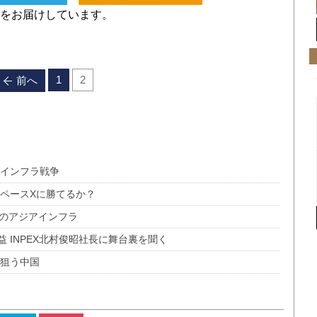
をお届けしています。
1
2
前へ
アインフラ戦争
スペースXに勝てるか？
後のアジアインフラ
 INPEX北村俊昭社長に舞台裏を聞く
閣狙う中国