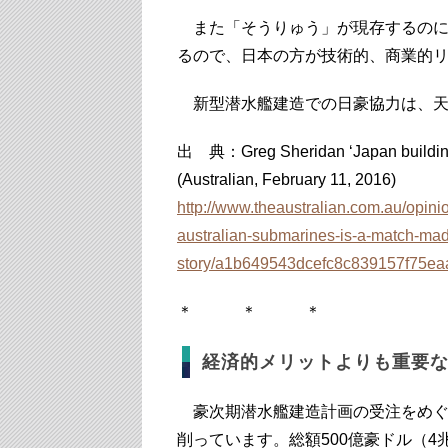
また「そうりゅう」が現存するのに
るので、日本の方が技術的、商業的
新型潜水艦建造での日豪協力は、天
出 典：Greg Sheridan ‘Japan building 
(Australian, February 11, 2016)
http://www.theaustralian.com.au/opini
australian-submarines-is-a-match-ma
story/a1b649543dcefc8c839157f75ea
＊ ＊ ＊
経済的メリットよりも重要
豪次期潜水艦建造計画の受注をめぐ
削っています。総額500億豪ドル（