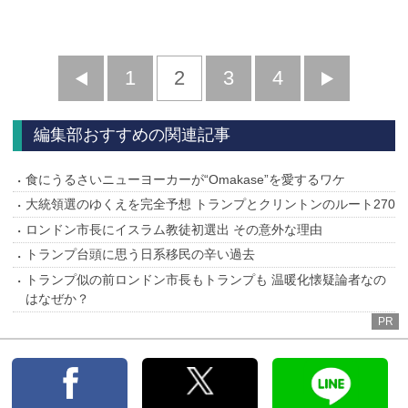
前
1
2
3
4
次
へ
へ
編集部おすすめの関連記事
食にうるさいニューヨーカーが“Omakase”を愛するワケ
大統領選のゆくえを完全予想 トランプとクリントンのルート270
ロンドン市長にイスラム教徒初選出 その意外な理由
トランプ台頭に思う日系移民の辛い過去
トランプ似の前ロンドン市長もトランプも 温暖化懐疑論者なの
はなぜか？
PR