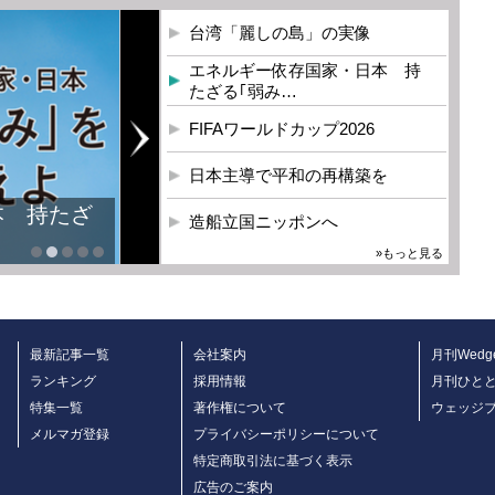
台湾「麗しの島」の実像
エネルギー依存国家・日本 持
たざる｢弱み…
FIFAワールドカップ2026
日本主導で平和の再構築を
本 持たざ
造船立国ニッポンへ
»もっと見る
最新記事一覧
会社案内
月刊Wedg
ランキング
採用情報
月刊ひと
特集一覧
著作権について
ウェッジ
メルマガ登録
プライバシーポリシーについて
特定商取引法に基づく表示
広告のご案内