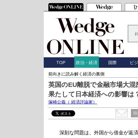
TOP
国際
ビ
政治・経済
前向きに読み解く経済の裏側
英国のEU離脱で金融市場大混
果たして日本経済への影響は
塚崎公義
（ 経済評論家）
印
深刻な問題は、外国から借金が返済