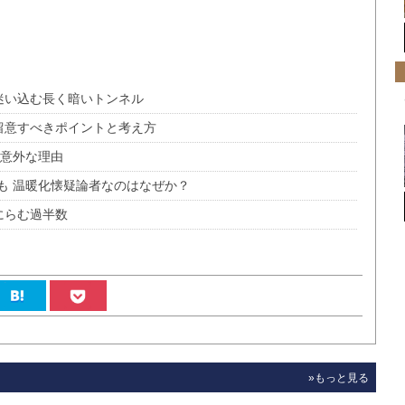
迷い込む長く暗いトンネル
留意すべきポイントと考え方
の意外な理由
も 温暖化懐疑論者なのはなぜか？
にらむ過半数
»もっと見る