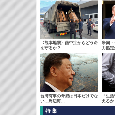
〈熊本地震〉熱中症からどう命
米国・
を守るか？…
力協定
台湾有事の脅威は日本だけでな
「生活
い…周辺海…
えるか
特集