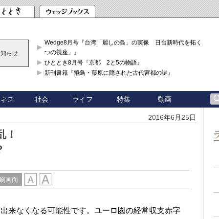
Wedge8月号『台湾「麗しの島」の実像 日台新時代を拓く「3
つの視座」』
お知らせ
ひととき8月号『京都 2と5の物語』
新刊書籍『飛鳥・藤原に隠された古代宮都の謎』
ジネス
社会
ライフ
特集
動画
2016年6月25日
乱！
？
刷画面
出来なくなる可能性です。ユーロ圏の経常収支赤字