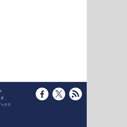
e
とき
ブックス