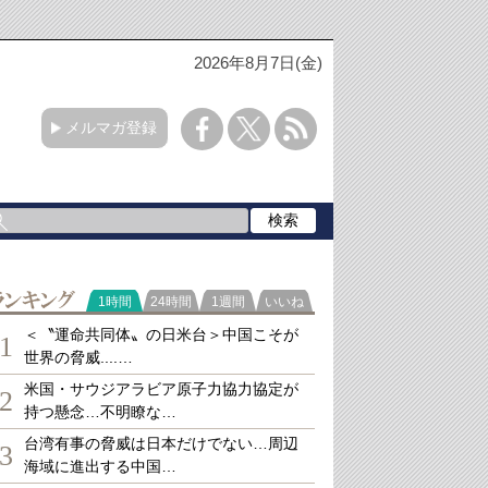
2026年8月7日(金)
メルマガ登録
ランキング
1時間
24時間
1週間
いいね
＜〝運命共同体〟の日米台＞中国こそが
1
世界の脅威....…
米国・サウジアラビア原子力協力協定が
2
持つ懸念…不明瞭な…
台湾有事の脅威は日本だけでない…周辺
3
海域に進出する中国…