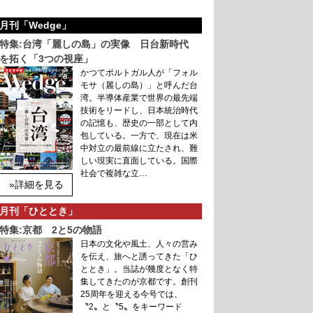
月刊「Wedge」
特集:台湾「麗しの島」の実像 日台新時代
を拓く「3つの視座」
かつてポルトガル人が「フォル
モサ（麗しの島）」と呼んだ台
湾。半導体産業で世界の最先端
技術をリードし、日本統治時代
の記憶も、歴史の一部として内
包している。一方で、現在は米
中対立の最前線に立たされ、難
しい現実に直面している。国際
社会で複雑な立…
»詳細を見る
月刊「ひととき」
特集:京都 2と5の物語
日本の文化や風土、人々の営み
を伝え、旅へと誘ってきた「ひ
ととき」。当誌が幾度となく特
集してきたのが京都です。創刊
25周年を迎える今号では、
〝2〟と〝5〟をキーワード