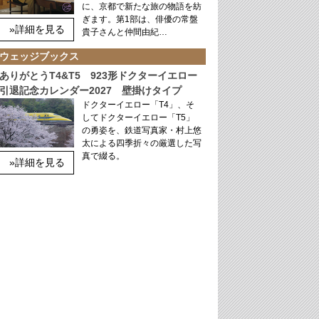
に、京都で新たな旅の物語を紡
ぎます。第1部は、俳優の常盤
»詳細を見る
貴子さんと仲間由紀…
ウェッジブックス
ありがとうT4&T5 923形ドクターイエロー
引退記念カレンダー2027 壁掛けタイプ
ドクターイエロー「T4」、そ
してドクターイエロー「T5」
の勇姿を、鉄道写真家・村上悠
太による四季折々の厳選した写
真で綴る。
»詳細を見る