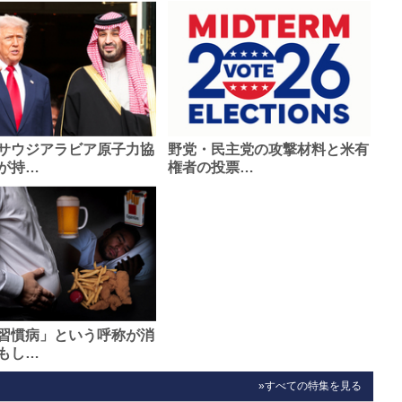
サウジアラビア原子力協
野党・民主党の攻撃材料と米有
が持…
権者の投票…
習慣病」という呼称が消
もし…
»すべての特集を見る