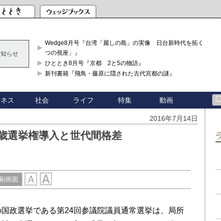
Wedge8月号『台湾「麗しの島」の実像 日台新時代を拓く「3
つの視座」』
お知らせ
ひととき8月号『京都 2と5の物語』
新刊書籍『飛鳥・藤原に隠された古代宮都の謎』
ジネス
社会
ライフ
特集
動画
2016年7月14日
8歳選挙権導入と世代間格差
刷画面
国政選挙である第24回参議院議員通常選挙は、局所