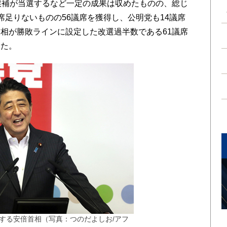
候補が当選するなど一定の成果は収めたものの、総じ
席足りないものの56議席を獲得し、公明党も14議席
相が勝敗ラインに設定した改選過半数である61議席
った。
する安倍首相（写真：つのだよしお/アフ