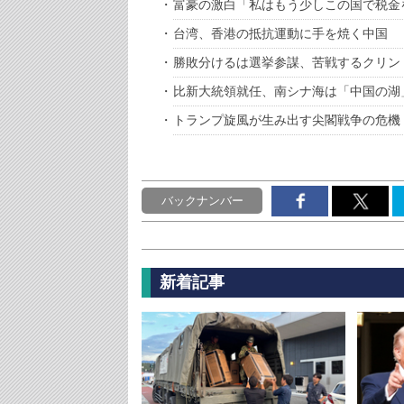
富豪の激白「私はもう少しこの国で税金
台湾、香港の抵抗運動に手を焼く中国
勝敗分けるは選挙参謀、苦戦するクリン
比新大統領就任、南シナ海は「中国の湖
トランプ旋風が生み出す尖閣戦争の危機
バックナンバー
新着記事