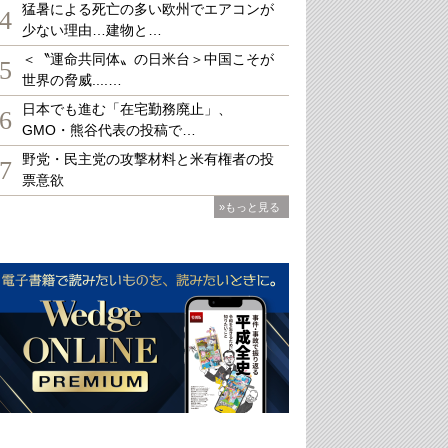
猛暑による死亡の多い欧州でエアコンが
4
少ない理由…建物と…
＜〝運命共同体〟の日米台＞中国こそが
5
世界の脅威....…
日本でも進む「在宅勤務廃止」、
6
GMO・熊谷代表の投稿で…
野党・民主党の攻撃材料と米有権者の投
7
票意欲
»もっと見る