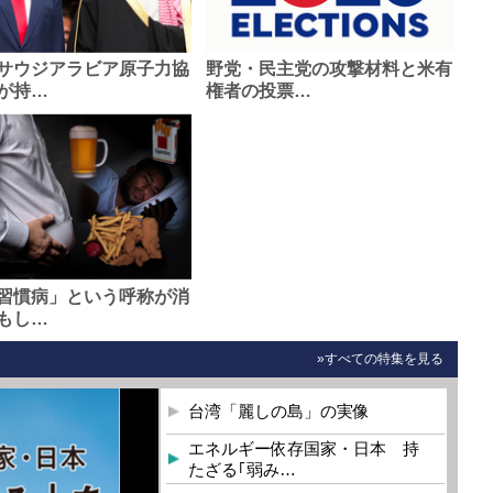
サウジアラビア原子力協
野党・民主党の攻撃材料と米有
が持…
権者の投票…
習慣病」という呼称が消
もし…
»すべての特集を見る
台湾「麗しの島」の実像
エネルギー依存国家・日本 持
たざる｢弱み…