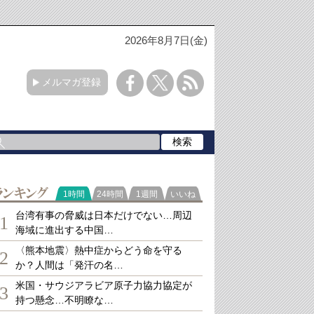
2026年8月7日(金)
メルマガ登録
ランキング
1時間
24時間
1週間
いいね
台湾有事の脅威は日本だけでない…周辺
1
海域に進出する中国…
〈熊本地震〉熱中症からどう命を守る
2
か？人間は「発汗の名…
米国・サウジアラビア原子力協力協定が
3
持つ懸念…不明瞭な…