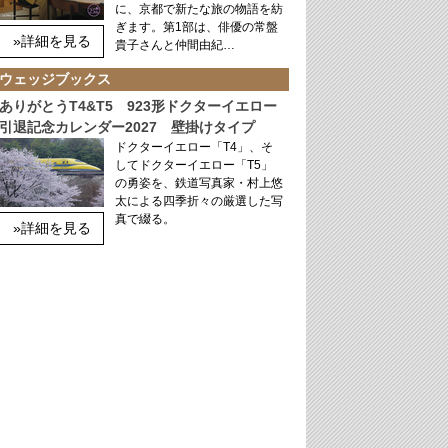
に、京都で新たな旅の物語を紡
ぎます。第1部は、俳優の常盤
»詳細を見る
貴子さんと仲間由紀…
ウェッジブックス
ありがとうT4&T5 923形ドクターイエロー
引退記念カレンダー2027 壁掛けタイプ
ドクターイエロー「T4」、そ
してドクターイエロー「T5」
の勇姿を、鉄道写真家・村上悠
太による四季折々の厳選した写
真で綴る。
»詳細を見る