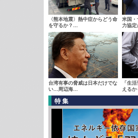
〈熊本地震〉熱中症からどう命
米国・
を守るか？…
力協定
台湾有事の脅威は日本だけでな
「生活
い…周辺海…
えるか
特集