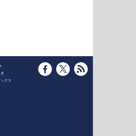
e
とき
ブックス