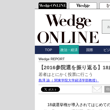
TOP
国際
ビ
政治・経済
Wedge REPORT
【2016参院選を振り返る】1
若者はとにかく投票に行こう
島澤 諭
（ 関東学院大学経済学部教授）
印
18歳選挙権が導入されてはじめての