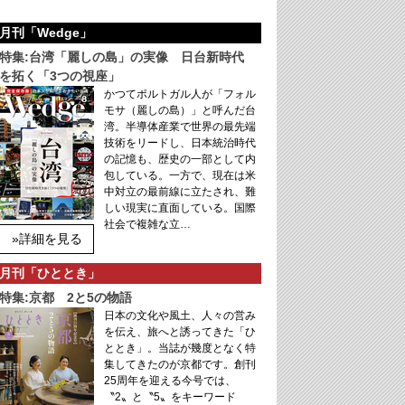
月刊「Wedge」
特集:台湾「麗しの島」の実像 日台新時代
を拓く「3つの視座」
かつてポルトガル人が「フォル
モサ（麗しの島）」と呼んだ台
湾。半導体産業で世界の最先端
技術をリードし、日本統治時代
の記憶も、歴史の一部として内
包している。一方で、現在は米
中対立の最前線に立たされ、難
しい現実に直面している。国際
社会で複雑な立…
»詳細を見る
月刊「ひととき」
特集:京都 2と5の物語
日本の文化や風土、人々の営み
を伝え、旅へと誘ってきた「ひ
ととき」。当誌が幾度となく特
集してきたのが京都です。創刊
25周年を迎える今号では、
〝2〟と〝5〟をキーワード