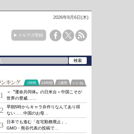
2026年8月6日(木)
メルマガ登録
ランキング
1時間
24時間
1週間
いいね
＜〝運命共同体〟の日米台＞中国こそが
1
世界の脅威....…
早朝5時からキャラ弁作りなんてあり得
2
ない……中国のお母…
日本でも進む「在宅勤務廃止」、
3
GMO・熊谷代表の投稿で…