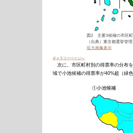
図2 主要3候補の市区
（出典）東京都選挙管理
拡大画像表示
ギャラリーページへ
次に、市区町村別の得票率の分布を
域で小池候補の得票率が40%超（緑