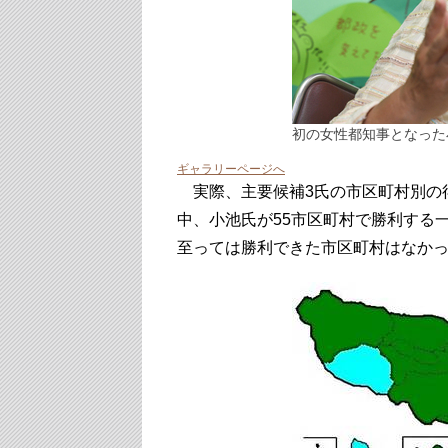
初の女性都知事となった
ギャラリーページへ
実際、主要候補3氏の市区町村別の得
中、小池氏が55市区町村で勝利する
至っては勝利できた市区町村はなか