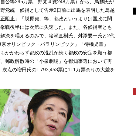
公等295万票、野党４党248万票）から、鳥越氏が
野党統一候補として告示2日前に出馬を表明した鳥越
改正阻止」「脱原発」等、都政というよりは国政に関
選挙戦後半には次第に失速した。また、各候補者とも
解決を唱えるのみで、猪瀬直樹氏、舛添要一氏と2代
年東京オリンピック・パラリンピック」「待機児童」
にもかかわらず都政の混乱が続く都政の安定を願う都
ば、郵政解散時の「小泉劇場」を都知事選において再
、次点の増田氏の1,793,453票に111万票余りの大差を