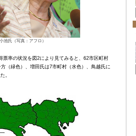
小池氏（写真：アフロ）
票率の状況を図2により見てみると、62市区町村
一方（緑色）、増田氏は7市町村（水色）、鳥越氏に
った。