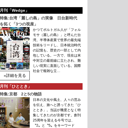
月刊「Wedge」
特集:台湾「麗しの島」の実像 日台新時代
を拓く「3つの視座」
かつてポルトガル人が「フォル
モサ（麗しの島）」と呼んだ台
湾。半導体産業で世界の最先端
技術をリードし、日本統治時代
の記憶も、歴史の一部として内
包している。一方で、現在は米
中対立の最前線に立たされ、難
しい現実に直面している。国際
社会で複雑な立…
»詳細を見る
月刊「ひととき」
特集:京都 2と5の物語
日本の文化や風土、人々の営み
を伝え、旅へと誘ってきた「ひ
ととき」。当誌が幾度となく特
集してきたのが京都です。創刊
25周年を迎える今号では、
〝2〟と〝5〟をキーワード