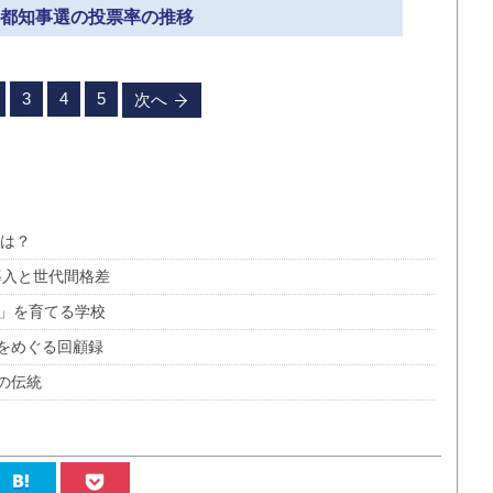
» 都知事選の投票率の推移
3
4
5
次へ
とは？
導入と世代間格差
者」を育てる学校
をめぐる回顧録
の伝統