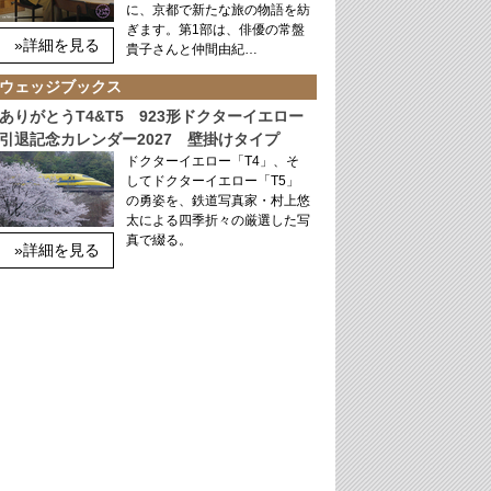
に、京都で新たな旅の物語を紡
ぎます。第1部は、俳優の常盤
»詳細を見る
貴子さんと仲間由紀…
ウェッジブックス
ありがとうT4&T5 923形ドクターイエロー
引退記念カレンダー2027 壁掛けタイプ
ドクターイエロー「T4」、そ
してドクターイエロー「T5」
の勇姿を、鉄道写真家・村上悠
太による四季折々の厳選した写
真で綴る。
»詳細を見る