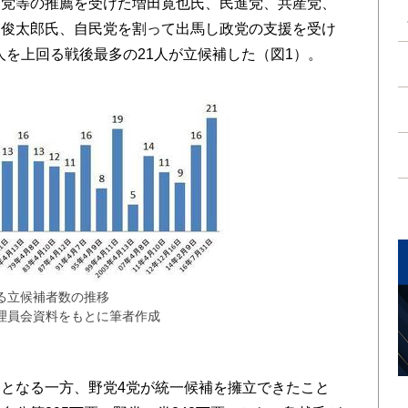
党等の推薦を受けた増田寛也氏、民進党、共産党、
越俊太郎氏、自民党を割って出馬し政党の支援を受け
6人を上回る戦後最多の21人が立候補した（図1）。
る立候補者数の推移
理員会資料をもとに筆者作成
となる一方、野党4党が統一候補を擁立できたこと