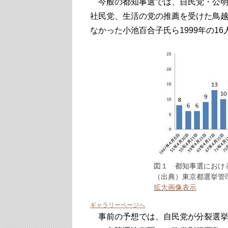
今般の都知事選では、自民党・公明
社民党、生活の党の推薦を受けた鳥
なかった小池百合子氏ら1999年の1
図１ 都知事選におけ
（出典）東京都選挙管
拡大画像表示
ギャラリーページへ
事前の予想では、自民党が分裂選挙