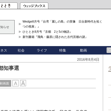
Wedge8月号『台湾「麗しの島」の実像 日台新時代を拓く「3
つの視座」』
お知らせ
ひととき8月号『京都 2と5の物語』
新刊書籍『飛鳥・藤原に隠された古代宮都の謎』
ジネス
社会
ライフ
特集
動画
2016年8月4日
都知事選
刷画面
事