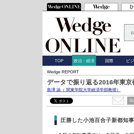
TOP
国際
ビ
政治・経済
Wedge REPORT
データで振り返る2016年東京
島澤 諭
（ 関東学院大学経済学部教授）
印
圧勝した小池百合子新都知