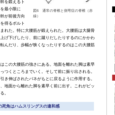
幹を鍛えるト
れを最小限に
図6 通常の脊椎と側弯症の脊椎（赤
体幹が前後方向
線）
力を得るボルト
生まれた。特に大腰筋が鍛えられた。大腰筋は大腿骨
を上げ下げしたり、前に蹴りだしたりするのにかかわ
て転んだり、歩幅が狭くなったりするのはこの大腰筋
はこの大腰筋の強さにある。地面を離れた脚は素早
くっつくところまでいく。そして前に振り出される。
。引き伸ばされたバネがもとに戻るように作用する。
り、地面から離れた脚を素早く前に出す。これがピッ
する。
トの死角はハムスリングスの違和感