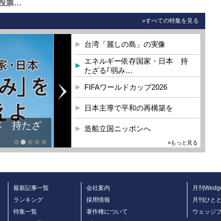
投票…
»すべての特集を見る
台湾「麗しの島」の実像
エネルギー依存国家・日本 持
たざる｢弱み…
FIFAワールドカップ2026
日本主導で平和の再構築を
本 持たざ
造船立国ニッポンへ
»もっと見る
最新記事一覧
会社案内
月刊Wedg
ランキング
採用情報
月刊ひと
特集一覧
著作権について
ウェッジ