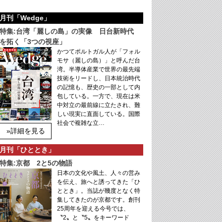
月刊「Wedge」
特集:台湾「麗しの島」の実像 日台新時代
を拓く「3つの視座」
かつてポルトガル人が「フォル
モサ（麗しの島）」と呼んだ台
湾。半導体産業で世界の最先端
技術をリードし、日本統治時代
の記憶も、歴史の一部として内
包している。一方で、現在は米
中対立の最前線に立たされ、難
しい現実に直面している。国際
社会で複雑な立…
»詳細を見る
月刊「ひととき」
特集:京都 2と5の物語
日本の文化や風土、人々の営み
を伝え、旅へと誘ってきた「ひ
ととき」。当誌が幾度となく特
集してきたのが京都です。創刊
25周年を迎える今号では、
〝2〟と〝5〟をキーワード