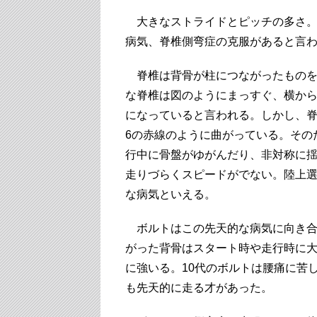
大きなストライドとピッチの多さ。
病気、脊椎側弯症の克服があると言
脊椎は背骨が柱につながったものを
な脊椎は図のようにまっすぐ、横から
になっていると言われる。しかし、
6の赤線のように曲がっている。その
行中に骨盤がゆがんだり、非対称に
走りづらくスピードがでない。陸上
な病気といえる。
ボルトはこの先天的な病気に向き合
がった背骨はスタート時や走行時に
に強いる。10代のボルトは腰痛に苦
も先天的に走る才があった。