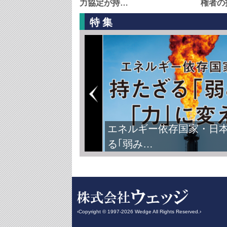
力協定が持…
権者の
特集
エネルギー依存国家・日
る｢弱み…
‹Copyright © 1997-2026 Wedge All Rights Reserved.›