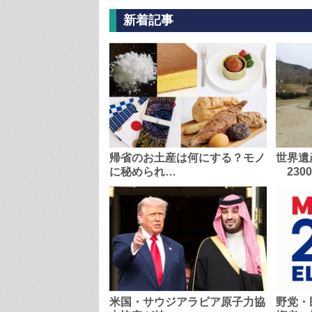
新着記事
帰省のお土産は何にする？モノ
世界遺
に秘められ…
230
米国・サウジアラビア原子力協
野党・