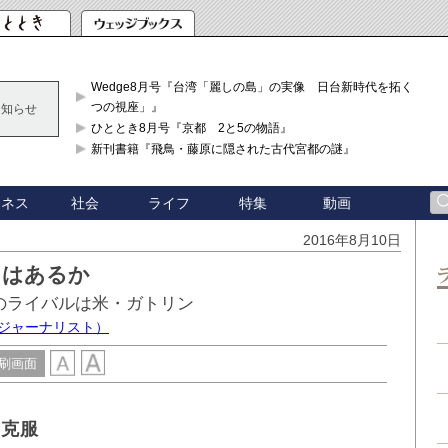
Wedge8月号『台湾「麗しの島」の実像 日台新時代を拓く「3
つの視座」』
お知らせ
ひととき8月号『京都 2と5の物語』
新刊書籍『飛鳥・藤原に隠された古代宮都の謎』
ジネス
社会
ライフ
特集
動画
2016年8月10日
角はあるか
のライバルは米・ガトリン
学ジャーナリスト）
刷画面
の克服