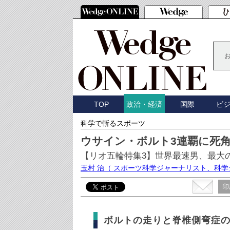
TOP
国際
ビ
政治・経済
科学で斬るスポーツ
ウサイン・ボルト3連覇に死
【リオ五輪特集3】世界最速男、最大
玉村 治
（ スポーツ科学ジャーナリスト、科
印
ボルトの走りと脊椎側弯症