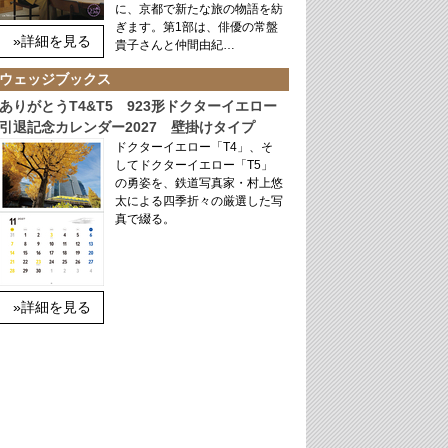
に、京都で新たな旅の物語を紡
ぎます。第1部は、俳優の常盤
»詳細を見る
貴子さんと仲間由紀…
ウェッジブックス
ありがとうT4&T5 923形ドクターイエロー
引退記念カレンダー2027 壁掛けタイプ
ドクターイエロー「T4」、そ
してドクターイエロー「T5」
の勇姿を、鉄道写真家・村上悠
太による四季折々の厳選した写
真で綴る。
»詳細を見る