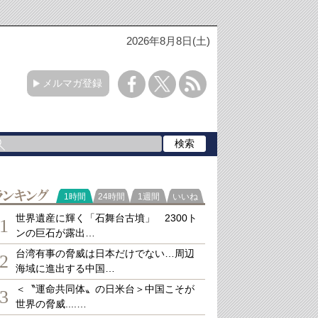
2026年8月8日(土)
メルマガ登録
ランキング
1時間
24時間
1週間
いいね
世界遺産に輝く「石舞台古墳」 2300ト
1
ンの巨石が露出…
台湾有事の脅威は日本だけでない…周辺
2
海域に進出する中国…
＜〝運命共同体〟の日米台＞中国こそが
3
世界の脅威....…