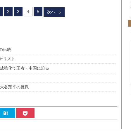
2
3
4
5
次へ
の伝統
ナリスト
育成強化で王者・中国に迫る
・大谷翔平の挑戦