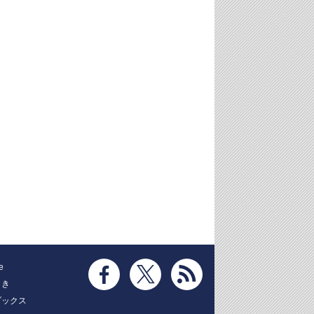
e
とき
ブックス