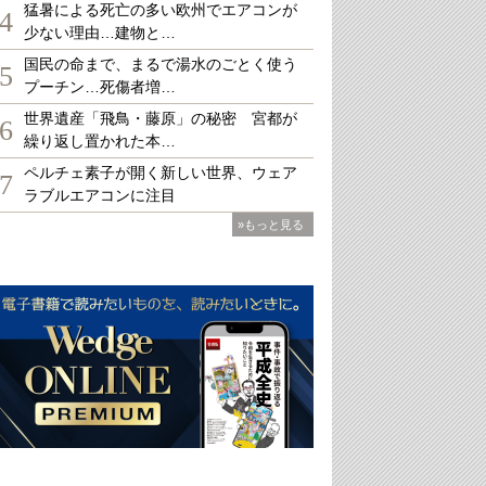
猛暑による死亡の多い欧州でエアコンが
4
少ない理由…建物と…
国民の命まで、まるで湯水のごとく使う
5
プーチン…死傷者増…
世界遺産「飛鳥・藤原」の秘密 宮都が
6
繰り返し置かれた本…
ペルチェ素子が開く新しい世界、ウェア
7
ラブルエアコンに注目
»もっと見る