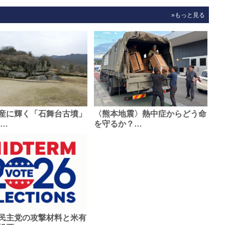
»もっと見る
産に輝く「石舞台古墳」
〈熊本地震〉熱中症からどう命
0…
を守るか？…
民主党の攻撃材料と米有