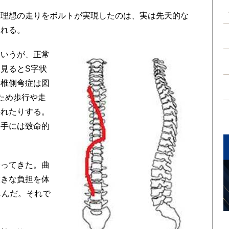
理想の走りをボルトが実現したのは、実は先天的な
われる。
いうが、正常
見るとS字状
脊椎側弯症は図
ため歩行や走
揺れたりする。
選手には致命的
ってきた。曲
大きな負担を体
しんだ。それで