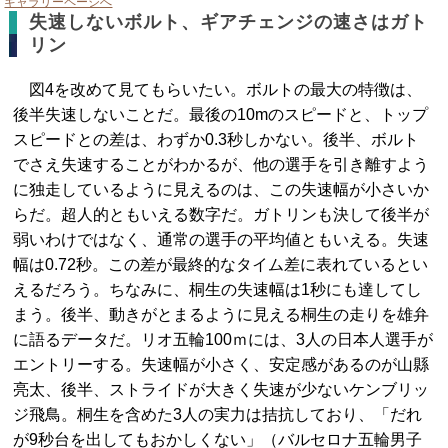
ギャラリーページへ
失速しないボルト、ギアチェンジの速さはガト
リン
図4を改めて見てもらいたい。ボルトの最大の特徴は、
後半失速しないことだ。最後の10mのスピードと、トップ
スピードとの差は、わずか0.3秒しかない。後半、ボルト
でさえ失速することがわかるが、他の選手を引き離すよう
に独走しているように見えるのは、この失速幅が小さいか
らだ。超人的ともいえる数字だ。ガトリンも決して後半が
弱いわけではなく、通常の選手の平均値ともいえる。失速
幅は0.72秒。この差が最終的なタイム差に表れているとい
えるだろう。ちなみに、桐生の失速幅は1秒にも達してし
まう。後半、動きがとまるように見える桐生の走りを雄弁
に語るデータだ。リオ五輪100ｍには、3人の日本人選手が
エントリーする。失速幅が小さく、安定感があるのが山縣
亮太、後半、ストライドが大きく失速が少ないケンブリッ
ジ飛鳥。桐生を含めた3人の実力は拮抗しており、「だれ
が9秒台を出してもおかしくない」（バルセロナ五輪男子