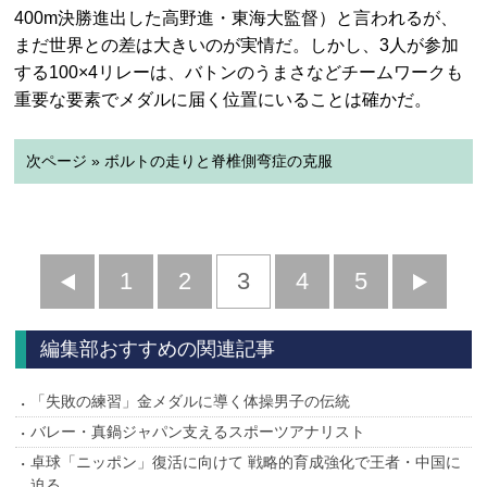
400m決勝進出した高野進・東海大監督）と言われるが、
まだ世界との差は大きいのが実情だ。しかし、3人が参加
する100×4リレーは、バトンのうまさなどチームワークも
重要な要素でメダルに届く位置にいることは確かだ。
次ページ » ボルトの走りと脊椎側弯症の克服
前
1
2
3
4
5
へ
へ
編集部おすすめの関連記事
「失敗の練習」金メダルに導く体操男子の伝統
バレー・真鍋ジャパン支えるスポーツアナリスト
卓球「ニッポン」復活に向けて 戦略的育成強化で王者・中国に
迫る