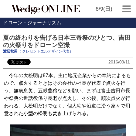
8/9(日)
ドローン・ジャーナリズム
夏の終わりを告げる日本三奇祭のひとつ、吉田
の火祭りをドローン空撮
渡辺秋男
（ クレセントエルデザイン代表）
2016/09/11
今年の大松明は87本。主に地元企業からの奉納によるも
ので、点火するときはその会社の社長が代表で点火を行
う。無病息災、五穀豊穣などを願い、まずは富士吉田市長
や祭典の世話役係り長老が点火し、その後、順次点火が行
われる。大松明だけでなく、個人宅や沿道に沿う家々で用
意された小型の松明も焚き上げられる。