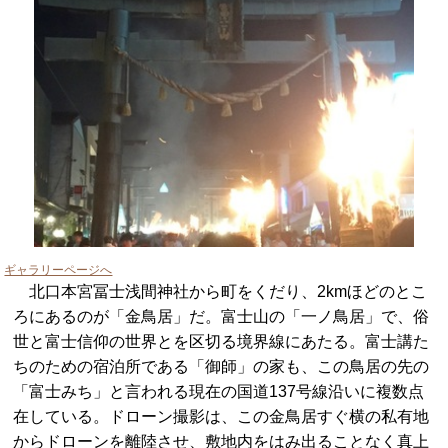
ギャラリーページへ
北口本宮冨士浅間神社から町をくだり、2kmほどのとこ
ろにあるのが「金鳥居」だ。富士山の「一ノ鳥居」で、俗
世と富士信仰の世界とを区切る境界線にあたる。富士講た
ちのための宿泊所である「御師」の家も、この鳥居の先の
「富士みち」と言われる現在の国道137号線沿いに複数点
在している。ドローン撮影は、この金鳥居すぐ横の私有地
からドローンを離陸させ、敷地内をはみ出ることなく真上