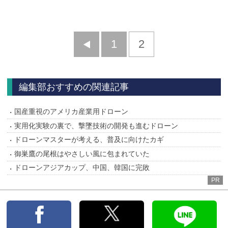
前
1
2
へ
編集部おすすめの関連記事
国産重視のアメリカ産業用ドローン
実用化実験の裏で、撃墜技術の開発も進むドローン
ドローンマスターが考える、普及に向けたカギ
御巣鷹の尾根はやさしい風に包まれていた
ドローンアジアカップ、中国、韓国に完敗
PR