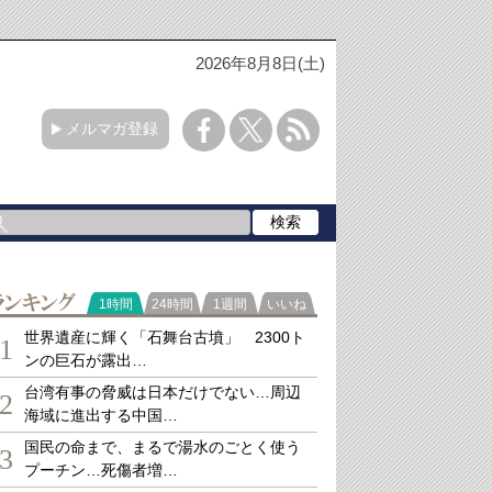
2026年8月8日(土)
メルマガ登録
ランキング
1時間
24時間
1週間
いいね
世界遺産に輝く「石舞台古墳」 2300ト
1
ンの巨石が露出…
台湾有事の脅威は日本だけでない…周辺
2
海域に進出する中国…
国民の命まで、まるで湯水のごとく使う
3
プーチン…死傷者増…