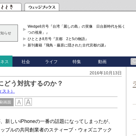
Wedge8月号『台湾「麗しの島」の実像 日台新時代を拓く「3
つの視座」』
お知らせ
ひととき8月号『京都 2と5の物語』
新刊書籍『飛鳥・藤原に隠された古代宮都の謎』
社会
ライフ
特集
動画
ジネス
2016年10月13日
勢にどう対抗するのか？
ィスト）
刷画面
新しいiPhoneの一番の話題になってしまったが、
アップルの共同創業者のスティーブ・ウォズニアック