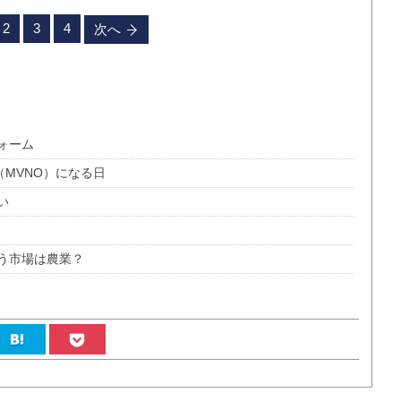
2
3
4
次へ
ォーム
（MVNO）になる日
い
う市場は農業？