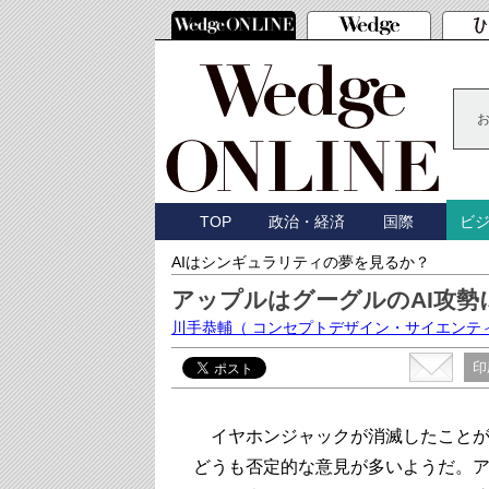
TOP
政治・経済
国際
ビ
AIはシンギュラリティの夢を見るか？
アップルはグーグルのAI攻
川手恭輔
（ コンセプトデザイン・サイエンテ
印
イヤホンジャックが消滅したことが、
どうも否定的な意見が多いようだ。