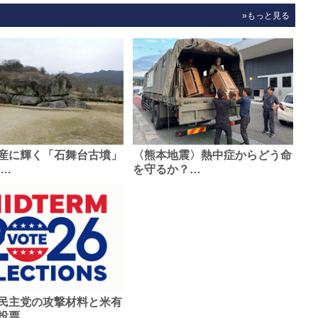
»もっと見る
産に輝く「石舞台古墳」
〈熊本地震〉熱中症からどう命
0…
を守るか？…
民主党の攻撃材料と米有
投票…