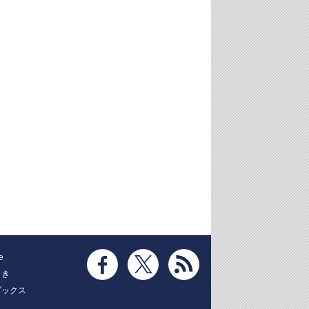
e
とき
ブックス