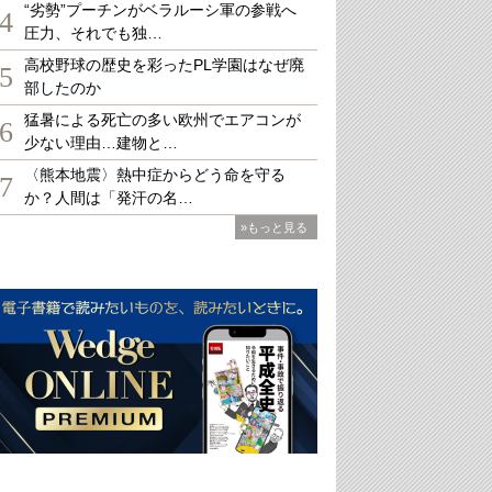
“劣勢”プーチンがベラルーシ軍の参戦へ
4
圧力、それでも独…
高校野球の歴史を彩ったPL学園はなぜ廃
5
部したのか
猛暑による死亡の多い欧州でエアコンが
6
少ない理由…建物と…
〈熊本地震〉熱中症からどう命を守る
7
か？人間は「発汗の名…
»もっと見る