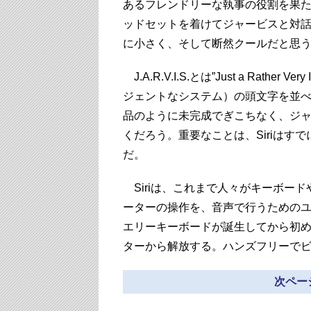
あるフレンドリーな執事の役割を果
ッドセットを着けてジャービスと対話す
に小さく、そして断然クールだと思
J.A.R.V.I.S.とは”Just a Rather
ジェントなシステム）の頭文字を並べ
品のように未完成でぎこちなく、ジ
くだろう。重要なことは、Siriはす
だ。
Siriは、これまで人々がキーボー
ーターの操作を、音声で行うためのユ
エリーキーボードが誕生してから初
ターから解放する。ハンズフリーで
次ページ