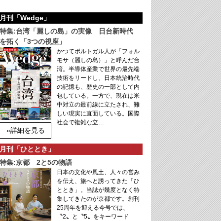
月刊「Wedge」
特集:台湾「麗しの島」の実像 日台新時代
を拓く「3つの視座」
かつてポルトガル人が「フォル
モサ（麗しの島）」と呼んだ台
湾。半導体産業で世界の最先端
技術をリードし、日本統治時代
の記憶も、歴史の一部として内
包している。一方で、現在は米
中対立の最前線に立たされ、難
しい現実に直面している。国際
社会で複雑な立…
»詳細を見る
月刊「ひととき」
特集:京都 2と5の物語
日本の文化や風土、人々の営み
を伝え、旅へと誘ってきた「ひ
ととき」。当誌が幾度となく特
集してきたのが京都です。創刊
25周年を迎える今号では、
〝2〟と〝5〟をキーワード