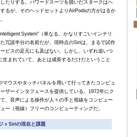
たしたりする。パワードスーツを脱いだスタークはヘ
るが、そのヘッドセットよりAirPodsの方がはるか
う。
 Very Intelligent System”（単なる、かなりすごいインテリ
た冗談半分の名前だが、現時点のSiriは、まるで試作
ャービスの足元にも及ばない。しかし、いずれ追いつ
でに生まれていて、あとは成長するだけだということ
ドやマウスやタッチパネルを用いて行ってきたコンピュ
ーザーインタフェースを提供している。1972年にク
めて、音声による操作が人々の手と視線をコンピュー
ビュー（視線）フリーのコンピューティングだ。
 » Siriの現在と課題