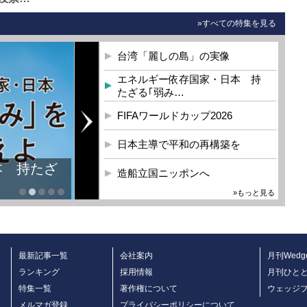
»すべての特集を見る
台湾「麗しの島」の実像
エネルギー依存国家・日本 持
たざる｢弱み…
FIFAワールドカップ2026
日本主導で平和の再構築を
本 持たざ
造船立国ニッポンへ
»もっと見る
最新記事一覧
会社案内
月刊Wedg
ランキング
採用情報
月刊ひと
特集一覧
著作権について
ウェッジ
メルマガ登録
プライバシーポリシーについて