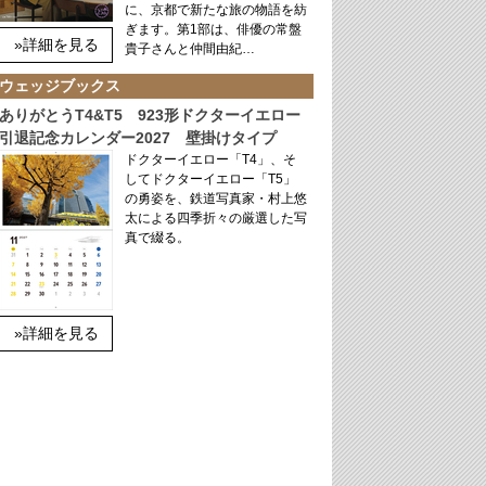
に、京都で新たな旅の物語を紡
ぎます。第1部は、俳優の常盤
»詳細を見る
貴子さんと仲間由紀…
ウェッジブックス
ありがとうT4&T5 923形ドクターイエロー
引退記念カレンダー2027 壁掛けタイプ
ドクターイエロー「T4」、そ
してドクターイエロー「T5」
の勇姿を、鉄道写真家・村上悠
太による四季折々の厳選した写
真で綴る。
»詳細を見る