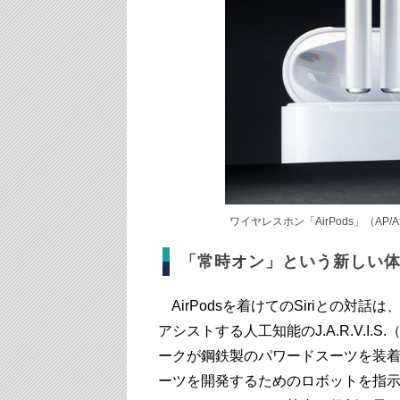
ワイヤレスホン「AirPods」（AP/Af
「常時オン」という新しい
AirPodsを着けてのSiriとの対
アシストする人工知能のJ.A.R.V.
ークが鋼鉄製のパワードスーツを装
ーツを開発するためのロボットを指