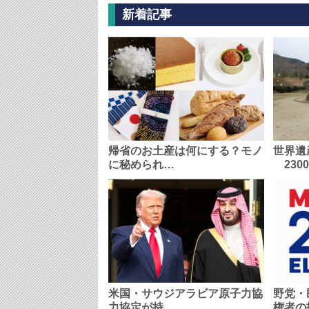
新着記事
帰省のお土産は何にする？モノ
世界遺
に秘められ…
230
米国・サウジアラビア原子力協
野党・
力協定が持…
権者の