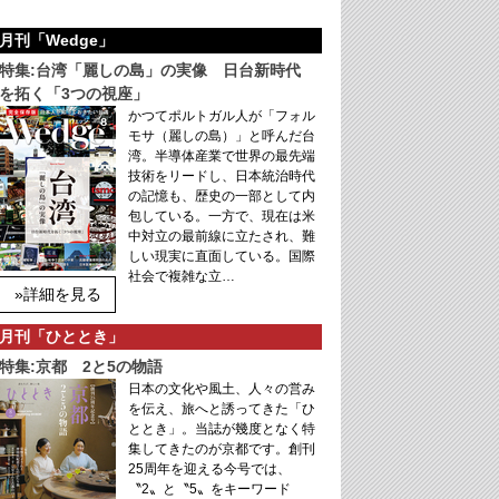
月刊「Wedge」
特集:台湾「麗しの島」の実像 日台新時代
を拓く「3つの視座」
かつてポルトガル人が「フォル
モサ（麗しの島）」と呼んだ台
湾。半導体産業で世界の最先端
技術をリードし、日本統治時代
の記憶も、歴史の一部として内
包している。一方で、現在は米
中対立の最前線に立たされ、難
しい現実に直面している。国際
社会で複雑な立…
»詳細を見る
月刊「ひととき」
特集:京都 2と5の物語
日本の文化や風土、人々の営み
を伝え、旅へと誘ってきた「ひ
ととき」。当誌が幾度となく特
集してきたのが京都です。創刊
25周年を迎える今号では、
〝2〟と〝5〟をキーワード