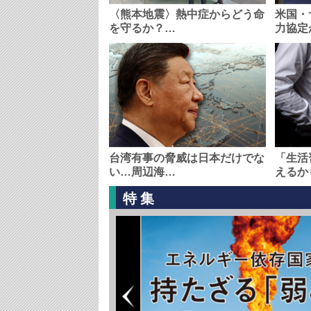
〈熊本地震〉熱中症からどう命
米国・
を守るか？…
力協定
台湾有事の脅威は日本だけでな
「生活
い…周辺海…
えるか
特集