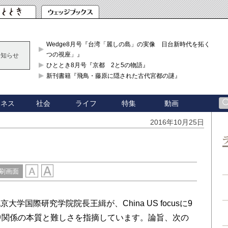
Wedge8月号『台湾「麗しの島」の実像 日台新時代を拓く「3
つの視座」』
お知らせ
ひととき8月号『京都 2と5の物語』
新刊書籍『飛鳥・藤原に隠された古代宮都の謎』
ジネス
社会
ライフ
特集
動画
2016年10月25日
刷画面
国際研究学院院長王緝が、China US focusに9
中関係の本質と難しさを指摘しています。論旨、次の