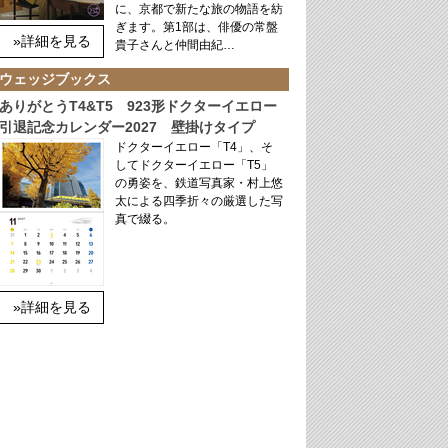
に、京都で新たな旅の物語を紡
ぎます。第1部は、俳優の常盤
»詳細を見る
貴子さんと仲間由紀…
ウェッジブックス
ありがとうT4&T5 923形ドクターイエロー
引退記念カレンダー2027 壁掛けタイプ
ドクターイエロー「T4」、そ
してドクターイエロー「T5」
の勇姿を、鉄道写真家・村上悠
太による四季折々の厳選した写
真で綴る。
»詳細を見る