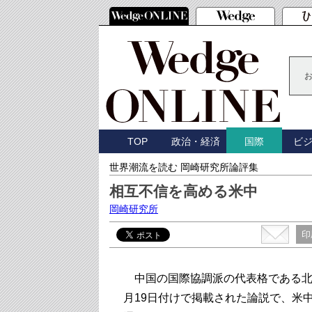
TOP
政治・経済
ビ
国際
世界潮流を読む 岡崎研究所論評集
相互不信を高める米中
岡崎研究所
印
中国の国際協調派の代表格である北京大学
月19日付けで掲載された論説で、米