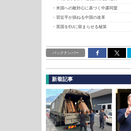
米国への敵対心に基づく中露同盟
習近平が損ねる中国の改革
英国をEUに留まらせる秘策
バックナンバー
新着記事