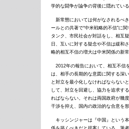
学的な闘争が論争の背後に隠れてい
新常態においては何がなされるべきな
ールとの共著で“中米戦略的不信”に
タンク、市民社会が対話をし、相互疑
日、互いに対する疑念や不信は緩和
略的相互不信の増大は中米関係の新
2012年の報告において、相互不信
は、相手の長期的な意図に関する深
と対立を最小化しなければならない
して、対立を回避し、協力を追求す
ればならない。それは両国政府が幾
干渉を抑え、国内の政治的な合意を
キッシンジャーは『中国』という本の中で
係を築くべきだと提案している。筆