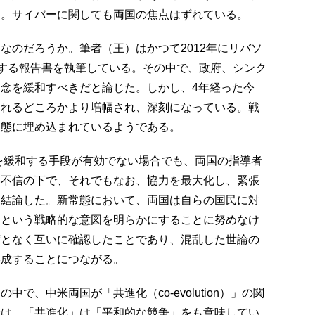
る。サイバーに関しても両国の焦点はずれている。
のだろうか。筆者（王）はかつて2012年にリバソ
関する報告書を執筆している。その中で、政府、シンク
念を緩和すべきだと論じた。しかし、4年経った今
されるどころかより増幅され、深刻になっている。戦
常態に埋め込まれているようである。
を緩和する手段が有効でない場合でも、両国の指導者
い不信の下で、それでもなお、協力を最大化し、緊張
と結論した。新常態において、両国は自らの国民に対
るという戦略的な意図を明らかにすることに努めなけ
度となく互いに確認したことであり、混乱した世論の
形成することにつながる。
、中米両国が「共進化（co-evolution）」の関
者は、「共進化」は「平和的な競争」をも意味してい