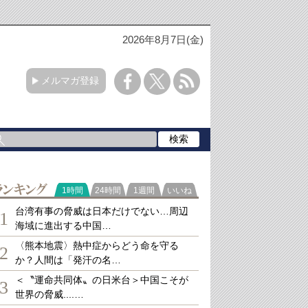
2026年8月7日(金)
メルマガ登録
ランキング
1時間
24時間
1週間
いいね
台湾有事の脅威は日本だけでない…周辺
1
海域に進出する中国…
〈熊本地震〉熱中症からどう命を守る
2
か？人間は「発汗の名…
＜〝運命共同体〟の日米台＞中国こそが
3
世界の脅威....…