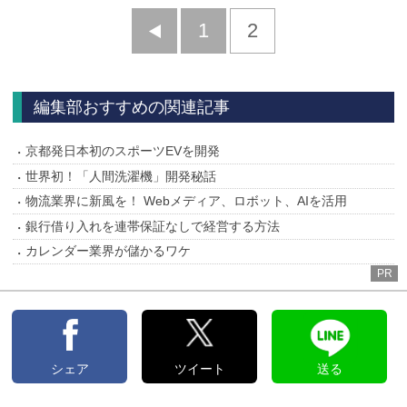
前
1
2
へ
編集部おすすめの関連記事
京都発日本初のスポーツEVを開発
世界初！「人間洗濯機」開発秘話
物流業界に新風を！ Webメディア、ロボット、AIを活用
銀行借り入れを連帯保証なしで経営する方法
カレンダー業界が儲かるワケ
PR
シェア
ツイート
送る