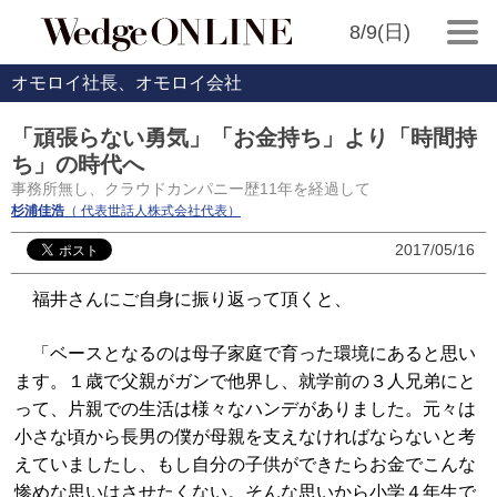
8/9(日)
オモロイ社長、オモロイ会社
「頑張らない勇気」「お金持ち」より「時間持
ち」の時代へ
事務所無し、クラウドカンパニー歴11年を経過して
杉浦佳浩
（ 代表世話人株式会社代表）
2017/05/16
福井さんにご自身に振り返って頂くと、
「ベースとなるのは母子家庭で育った環境にあると思い
ます。１歳で父親がガンで他界し、就学前の３人兄弟にと
って、片親での生活は様々なハンデがありました。元々は
小さな頃から長男の僕が母親を支えなければならないと考
えていましたし、もし自分の子供ができたらお金でこんな
惨めな思いはさせたくない。そんな思いから小学４年生で