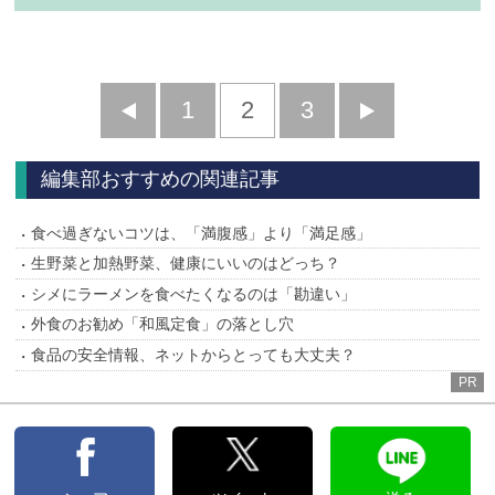
前
1
2
3
次
へ
へ
編集部おすすめの関連記事
食べ過ぎないコツは、「満腹感」より「満足感」
生野菜と加熱野菜、健康にいいのはどっち？
シメにラーメンを食べたくなるのは「勘違い」
外食のお勧め「和風定食」の落とし穴
食品の安全情報、ネットからとっても大丈夫？
PR