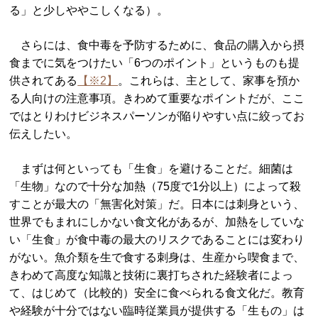
る」と少しややこしくなる）。
さらには、食中毒を予防するために、食品の購入から摂
食までに気をつけたい「6つのポイント」というものも提
供されてある
【※2】
。これらは、主として、家事を預か
る人向けの注意事項。きわめて重要なポイントだが、ここ
ではとりわけビジネスパーソンが陥りやすい点に絞ってお
伝えしたい。
まずは何といっても「生食」を避けることだ。細菌は
「生物」なので十分な加熱（75度で1分以上）によって殺
すことが最大の「無害化対策」だ。日本には刺身という、
世界でもまれにしかない食文化があるが、加熱をしていな
い「生食」が食中毒の最大のリスクであることには変わり
がない。魚介類を生で食する刺身は、生産から喫食まで、
きわめて高度な知識と技術に裏打ちされた経験者によっ
て、はじめて（比較的）安全に食べられる食文化だ。教育
や経験が十分ではない臨時従業員が提供する「生もの」は