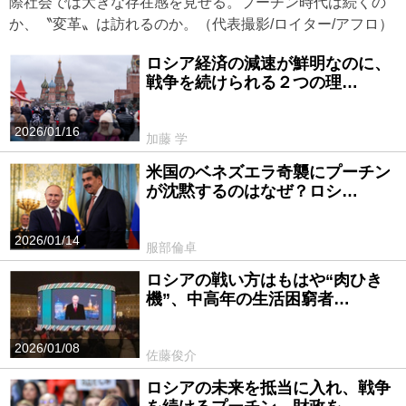
際社会では大きな存在感を見せる。プーチン時代は続くの
か、〝変革〟は訪れるのか。（代表撮影/ロイター/アフロ）
ロシア経済の減速が鮮明なのに、
戦争を続けられる２つの理…
2026/01/16
加藤 学
米国のベネズエラ奇襲にプーチン
が沈黙するのはなぜ？ロシ…
2026/01/14
服部倫卓
ロシアの戦い方はもはや“肉ひき
機”、中高年の生活困窮者…
2026/01/08
佐藤俊介
ロシアの未来を抵当に入れ、戦争