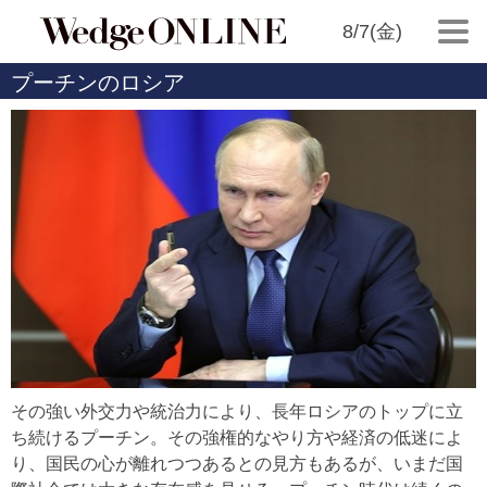
8/7(金)
プーチンのロシア
その強い外交力や統治力により、長年ロシアのトップに立
ち続けるプーチン。その強権的なやり方や経済の低迷によ
り、国民の心が離れつつあるとの見方もあるが、いまだ国