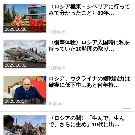
〈ロシア極東・シベリアに行って
みて分かったこと〉80年…
2025/10/28
服部倫卓
〈衝撃体験〉ロシア入国時に私を
待っていた10時間の取り…
2025/10/02
服部倫卓
ロシア、ウクライナの継戦能力は
確実に低下中…あと何年持…
2025/09/17
加藤 学
PR
〈ロシアの闇〉「生んで、生ん
で、さらに生め」10代に出…