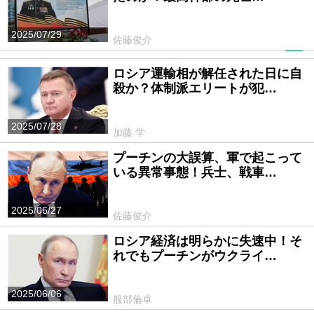
2025/07/29
佐藤俊介
PR
ロシア運輸相が解任された日に自
殺か？体制派エリートが犯…
2025/07/28
加藤 学
プーチンの大誤算、軍で起こって
いる異常事態！兵士、戦車…
2025/06/27
佐藤俊介
ロシア経済は明らかに失速中！そ
れでもプーチンがウクライ…
2025/06/06
服部倫卓