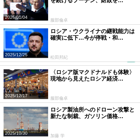
を続けるプーチン、財政を…
2026/01/04
服部倫卓
ロシア・ウクライナの継戦能力は
確実に低下…今が停戦・和…
2025/12/25
松田邦紀
PR
〈ロシア版マクドナルドも体験〉
現地から見えたロシア経済…
2025/12/17
服部倫卓
ロシア製油所へのドローン攻撃と
新たな制裁、ガソリン価格…
2025/10/30
加藤 学