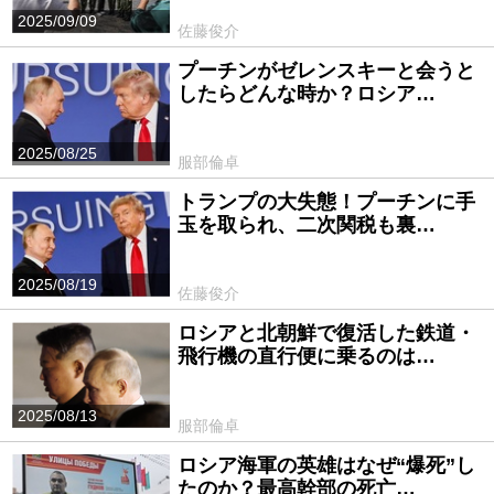
2025/09/09
佐藤俊介
プーチンがゼレンスキーと会うと
したらどんな時か？ロシア…
2025/08/25
服部倫卓
トランプの大失態！プーチンに手
玉を取られ、二次関税も裏…
2025/08/19
佐藤俊介
ロシアと北朝鮮で復活した鉄道・
飛行機の直行便に乗るのは…
2025/08/13
服部倫卓
ロシア海軍の英雄はなぜ“爆死”し
たのか？最高幹部の死亡…