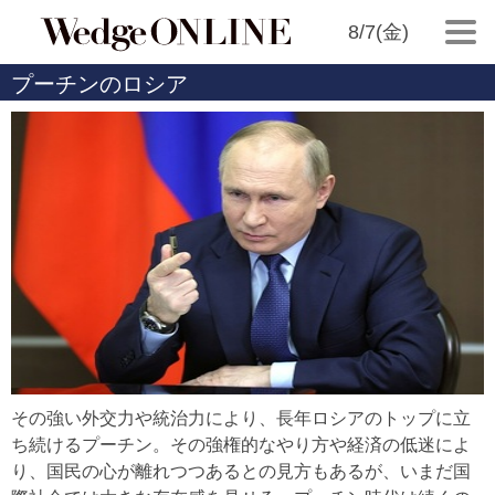
8/7(金)
プーチンのロシア
その強い外交力や統治力により、長年ロシアのトップに立
ち続けるプーチン。その強権的なやり方や経済の低迷によ
り、国民の心が離れつつあるとの見方もあるが、いまだ国