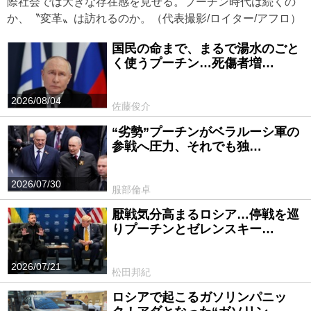
際社会では大きな存在感を見せる。プーチン時代は続くの
か、〝変革〟は訪れるのか。（代表撮影/ロイター/アフロ）
国民の命まで、まるで湯水のごと
く使うプーチン…死傷者増…
2026/08/04
佐藤俊介
“劣勢”プーチンがベラルーシ軍の
参戦へ圧力、それでも独…
2026/07/30
服部倫卓
厭戦気分高まるロシア…停戦を巡
りプーチンとゼレンスキー…
2026/07/21
松田邦紀
ロシアで起こるガソリンパニッ