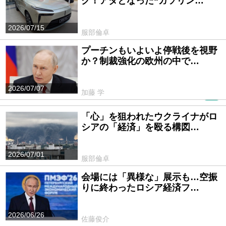
ク！アダとなった“ガソリン…
2026/07/15
服部倫卓
プーチンもいよいよ停戦後を視野
か？制裁強化の欧州の中で…
2026/07/07
加藤 学
PR
「心」を狙われたウクライナがロ
シアの「経済」を殴る構図…
2026/07/01
服部倫卓
会場には「異様な」展示も…空振
りに終わったロシア経済フ…
2026/06/26
佐藤俊介