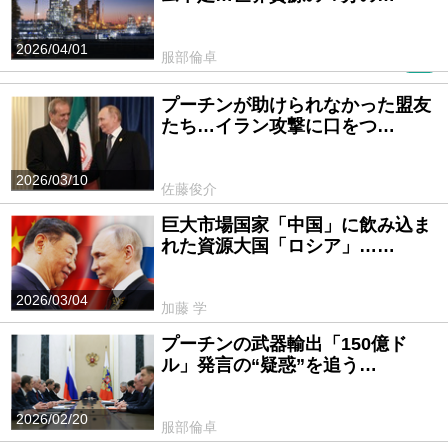
2026/04/01
服部倫卓
PR
プーチンが助けられなかった盟友
たち…イラン攻撃に口をつ…
2026/03/10
佐藤俊介
巨大市場国家「中国」に飲み込ま
れた資源大国「ロシア」……
2026/03/04
加藤 学
プーチンの武器輸出「150億ド
ル」発言の“疑惑”を追う…
2026/02/20
服部倫卓