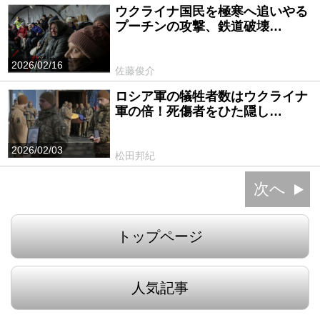
ウクライナ国民を極寒へ追いやる
プーチンの攻撃、鉄道破壊…
2026/02/16
佐藤俊介
ロシア軍の犠牲者数はウクライナ
軍の倍！死傷者をひた隠し…
2026/02/03
松田邦紀
次へ
トップページ
人気記事