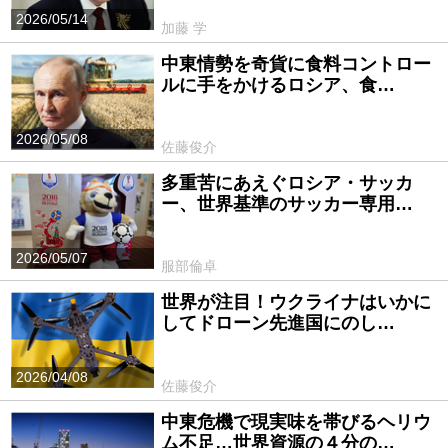
2026/05/14
加藤 学
中東情勢を奇貨に食料コントロー
ルに手をかけるロシア、食…
2026/05/08
佐藤俊介
多重苦にあえぐロシア・サッカ
ー、世界基準のサッカー専用…
2026/05/07
服部倫卓
世界が注目！ウクライナはいかに
してドローン先進国にのし…
2026/04/08
佐藤俊介
中東危機で現実味を帯びるヘリウ
ム不足…世界資源の４分の…