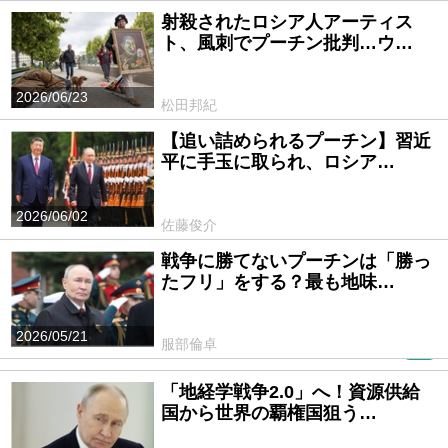
射殺されたロシア人アーティス
ト、風刺でプーチン批判…ウ…
2026/06/23
松田邦紀
【追い詰められるプーチン】習近
平に手玉に取られ、ロシア…
2026/06/02
佐藤俊介
戦争に勝てないプーチンは「勝っ
たフリ」をする？最も地味…
2026/05/21
服部倫卓
PR
「地経学戦争2.0」へ！資源供給
国から世界の覇権国狙う…