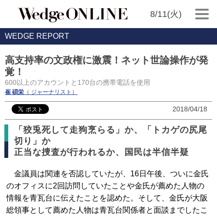
8/11(火)
WEDGE REPORT
高支持率の文政権に激震！ネット世論操作が発
覚！
600以上のアカウントと170台の携帯電話を使用
崔 碩栄
（ ジャーナリスト）
2018/04/18
「狡兎死して走狗烹らる」か、「トカゲの尻尾
切り」か
正当な捜査が行われるか、国民は半信半疑
金議員は関連を否認していたが、16日午後、ついに金氏
のオフィスに2回訪問していたことや金氏が薦めた人物の
情報を青瓦台に伝えたことを認めた。そして、金氏が大阪
総領事として薦めた人物は青瓦台関係者と面談までしたこ