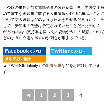
今回の事件と与党重鎮議員の関連疑惑、そして外交上極
めて重要な総領事に関する人事情報が外部に漏れたことに
ついて文大統領はどのような反応を見せるだろうか？ そ
して、安知事の失墜は予定されていたことだったのか？
60％台の高い支持率を保つ文大統領が今回の疑惑について
どのような立場を示すのか関心が集まっている。
▲「WEDGE Infinity」の
新着記事
などをお届けしていま
す。
前
1
2
3
4
へ