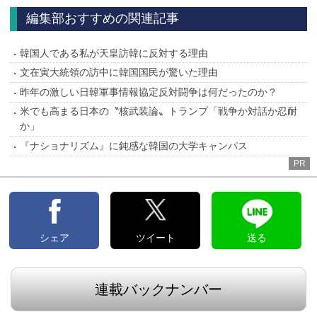
編集部おすすめの関連記事
韓国人である私が天皇訪韓に反対する理由
文在寅大統領の訪中に韓国国民が驚いた理由
昨年の激しい日韓軍事情報協定反対闘争は何だったのか？
米でも高まる日本の〝核武装論〟トランプ「戦争か対話か忍耐
か」
『ナショナリズム』に鈍感な韓国の大学キャンパス
PR
シェア
ツイート
送る
連載バックナンバー