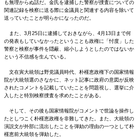
も無理からぬ話だ。金氏を逮捕した警察が捜査についての
関連記録を検察に送る際に金議員と関連する内容を除いて
送っていたことが明らかになったのだ。
また、3月25日に逮捕しておきながら、4月13日まで何
の発表もしていなかったということも政権に「忖度」した
警察と検察
が事件を隠蔽、縮小しようとしたのではないか
という不信感を生んでいる。
文在寅大統領は野党議員時代、朴槿恵政権下の国家情報
院が大統領選のさなかに、ネット記事に政府の意図が反映
されたコメントを記載していたことを問題視し、選挙に介
入したと特別検察捜査を求めたことがある。
そして、その後も国家情報院がコメントで世論を操作し
たとしつこく朴槿恵政権を非難してきた。また、大統領の
演説文が外部に流出したことを弾劾の理由の一つとして朴
槿恵前大統領を弾劾した。