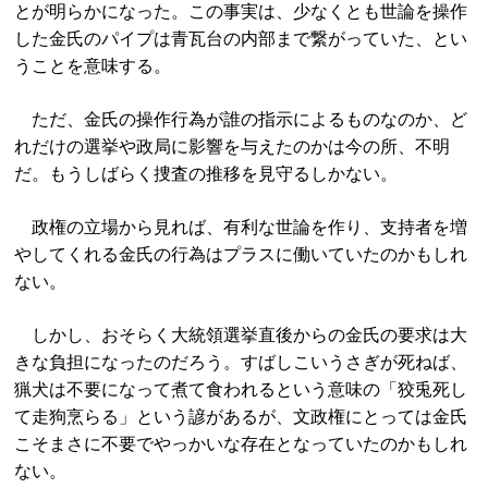
とが明らかになった。この事実は、少なくとも世論を操作
した金氏のパイプは青瓦台の内部まで繋がっていた、とい
うことを意味する。
ただ、金氏の操作行為が誰の指示によるものなのか、ど
れだけの選挙や政局に影響を与えたのかは今の所、不明
だ。もうしばらく捜査の推移を見守るしかない。
政権の立場から見れば、有利な世論を作り、支持者を増
やしてくれる金氏の行為はプラスに働いていたのかもしれ
ない。
しかし、おそらく大統領選挙直後からの金氏の要求は大
きな負担になったのだろう。すばしこいうさぎが死ねば、
猟犬は不要になって煮て食われるという意味の「狡兎死し
て走狗烹らる」という諺があるが、文政権にとっては金氏
こそまさに不要でやっかいな存在となっていたのかもしれ
ない。