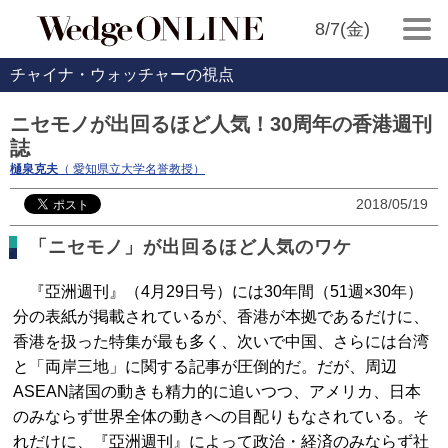
8/7(金)
チャイナ・ウォッチャーの視点
ニセモノが出回るほど人気！30周年の香港週刊
誌
樋泉克夫
（ 愛知県立大学名誉教授）
2018/05/19
「ニセモノ」が出回るほど人気のワケ
『亞洲週刊』（4月29日号）には30年間（51週×30年）
分の表紙が掲載されているが、香港が本拠であるだけに、
香港を扱った特集が最も多く、次いで中国、さらには台湾
と「両岸三地」に関する記事が圧倒的だ。だが、周辺
ASEAN諸国の動きも精力的に追いつつ、アメリカ、日本
のみならず世界全体の動きへの目配りもなされている。そ
れだけに、『亞洲週刊』によって政治・経済のみならず社