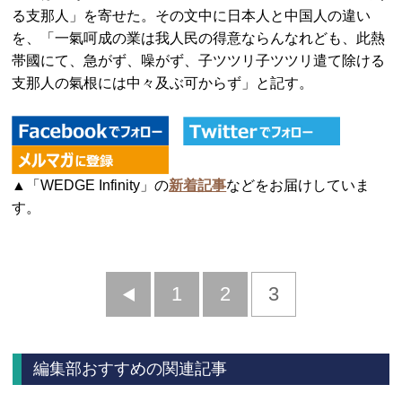
る支那人」を寄せた。その文中に日本人と中国人の違い
を、「一氣呵成の業は我人民の得意ならんなれども、此熱
帯國にて、急がず、噪がず、子ツツリ子ツツリ遣て除ける
支那人の氣根には中々及ぶ可からず」と記す。
▲「WEDGE Infinity」の
新着記事
などをお届けしていま
す。
前
1
2
3
へ
編集部おすすめの関連記事