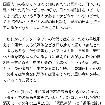
国語人口の広がりを改めて知らされたと同時に、日本から
遠く離れた海外のどこかの町で、日本の週刊誌をコピーし
てまで読んでいる日系人があるのかどうか。いやコピーし
てまで読みたいほどの内容の週刊誌を、現在の日本は持っ
ているかどうか。大いに考えさせられた。
たしかにインターネットの時代ではある。だから早晩消
えゆく運命にある紙媒体などは打ち捨てて置くべきだとの
主張もあろう。だが情報もまたファスト化、単純化、安易
化の道を突き進んでいるように思えて仕方がない昨今の世
相を一方に置き、中国社会の「全球化」という否定し難い
もう一つの厳然たる事実を前にした時、『亞洲週刊』の30
年の歩みは陳腐な紙媒体とは否定できない重い意味を持っ
ているように思える。
明治29（1896）年に故郷熊本の農民を引き連れシャム
（タイ）での植民事業を進めようとバンコク入りした宮崎
滔天は、その年の12月15日、「國民新聞」に「暹羅に於け