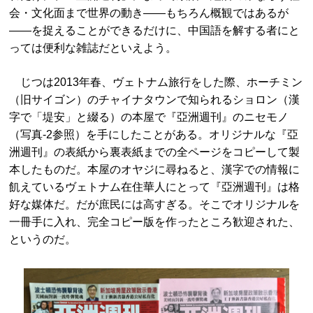
会・文化面まで世界の動き――もちろん概観ではあるが
――を捉えることができるだけに、中国語を解する者にと
っては便利な雑誌だといえよう。
じつは2013年春、ヴェトナム旅行をした際、ホーチミン
（旧サイゴン）のチャイナタウンで知られるショロン（漢
字で「堤安」と綴る）の本屋で『亞洲週刊』のニセモノ
（写真-2参照）を手にしたことがある。オリジナルな『亞
洲週刊』の表紙から裏表紙までの全ページをコピーして製
本したものだ。本屋のオヤジに尋ねると、漢字での情報に
飢えているヴェトナム在住華人にとって『亞洲週刊』は格
好な媒体だ。だが庶民には高すぎる。そこでオリジナルを
一冊手に入れ、完全コピー版を作ったところ歓迎された、
というのだ。