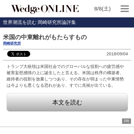
8/8(土)
世界潮流を読む 岡崎研究所論評集
米国の中東離れがもたらすもの
岡崎研究所
2018/09/04
トランプ大統領は米国社会でのグローバルな役割への疲労感や
被害妄想感情の上に誕生したと言える。米国は秩序の構築者、
維持者の役割を放棄しつつあり、その存在が弱まった中東情勢
は今よりも悪くなる恐れがあり、すでに兆候が出ている。
本文を読む
PR