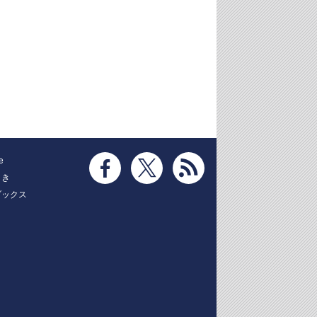
e
とき
ブックス