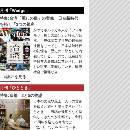
月刊「Wedge」
特集:台湾「麗しの島」の実像 日台新時代
を拓く「3つの視座」
かつてポルトガル人が「フォル
モサ（麗しの島）」と呼んだ台
湾。半導体産業で世界の最先端
技術をリードし、日本統治時代
の記憶も、歴史の一部として内
包している。一方で、現在は米
中対立の最前線に立たされ、難
しい現実に直面している。国際
社会で複雑な立…
»詳細を見る
月刊「ひととき」
特集:京都 2と5の物語
日本の文化や風土、人々の営み
を伝え、旅へと誘ってきた「ひ
ととき」。当誌が幾度となく特
集してきたのが京都です。創刊
25周年を迎える今号では、
〝2〟と〝5〟をキーワード