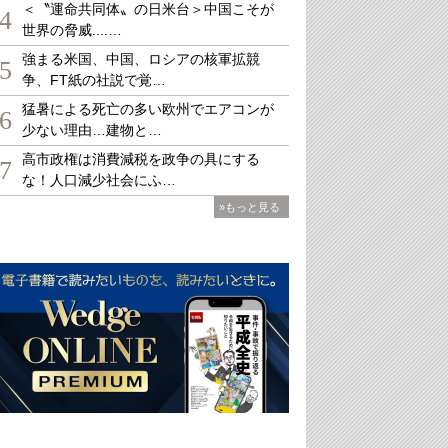
＜〝運命共同体〟の日米台＞中国こそが
4
世界の脅威....…
強まる米国、中国、ロシアの核軍拡競
5
争、FT紙の社説で覚…
猛暑による死亡の多い欧州でエアコンが
6
少ない理由…建物と…
高市政権は消費減税を政争の具にする
7
な！人口減少社会にふ…
»もっと見る