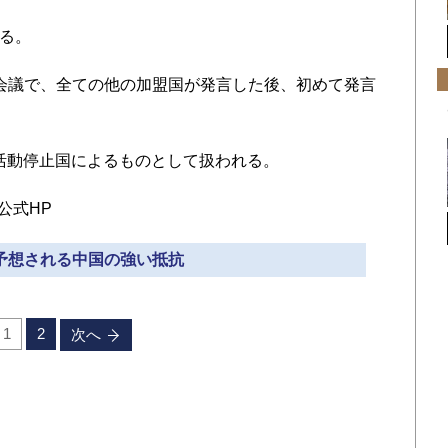
れる。
式な会議で、全ての他の加盟国が発言した後、初めて発言
は、活動停止国によるものとして扱われる。
 公式HP
 予想される中国の強い抵抗
1
2
次へ