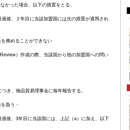
しなかった場合、以下の措置をとる。
満経過後、２年目に当該加盟国には次の措置が適用され
議長を務めることができない
licy Review）作成の際、当該国から他の加盟国への問い
。
況につき、物品貿易理事会に毎年報告する。
務を負う・
満経過後、3年目に当該国には、上記（a）に加え、以下