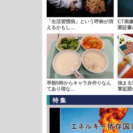
「生活習慣病」という呼称が消
CT画
えるかもし…
業証書
早朝5時からキャラ弁作りなん
強まる
てあり得な…
軍拡競
特集