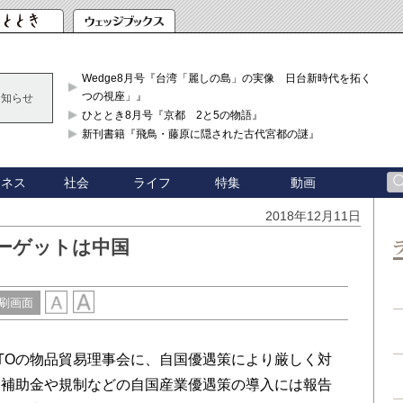
Wedge8月号『台湾「麗しの島」の実像 日台新時代を拓く「3
つの視座」』
お知らせ
ひととき8月号『京都 2と5の物語』
新刊書籍『飛鳥・藤原に隠された古代宮都の謎』
ジネス
社会
ライフ
特集
動画
2018年12月11日
ーゲットは中国
刷画面
WTOの物品貿易理事会に、自国優遇策により厳しく対
、補助金や規制などの自国産業優遇策の導入には報告