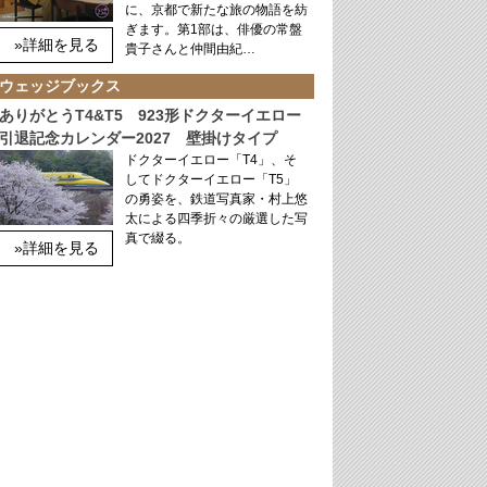
に、京都で新たな旅の物語を紡
ぎます。第1部は、俳優の常盤
»詳細を見る
貴子さんと仲間由紀…
ウェッジブックス
ありがとうT4&T5 923形ドクターイエロー
引退記念カレンダー2027 壁掛けタイプ
ドクターイエロー「T4」、そ
してドクターイエロー「T5」
の勇姿を、鉄道写真家・村上悠
太による四季折々の厳選した写
真で綴る。
»詳細を見る