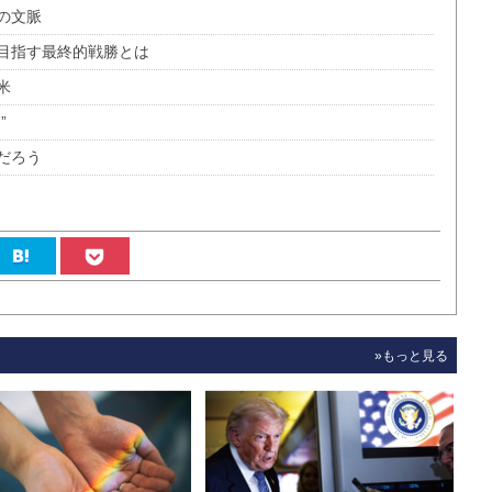
の文脈
目指す最終的戦勝とは
米
”
だろう
»もっと見る