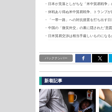
日本が見落としがちな「米中貿易戦争」
休戦あり得ぬ米中貿易戦争、トランプが
「一帯一路」への対抗措置を打ち出す日
中国の「微笑外交」の裏に隠された“意図
日米貿易交渉は相当手厳しいものになる
バックナンバー
新着記事