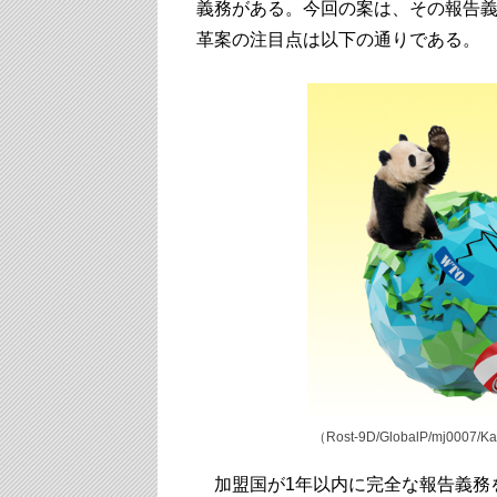
義務がある。今回の案は、その報告
革案の注目点は以下の通りである。
（Rost-9D/GlobalP/mj0007/K
加盟国が1年以内に完全な報告義務