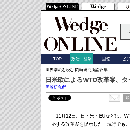
TOP
国際
ビ
政治・経済
世界潮流を読む 岡崎研究所論評集
日米欧によるWTO改革案、タ
岡崎研究所
印
11月12日、日・米・EUなどは、
応する改革案を提示した。現行でも