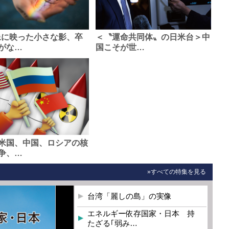
像に映った小さな影、卒
＜〝運命共同体〟の日米台＞中
がな…
国こそが世…
米国、中国、ロシアの核
争、…
»すべての特集を見る
台湾「麗しの島」の実像
エネルギー依存国家・日本 持
たざる｢弱み…