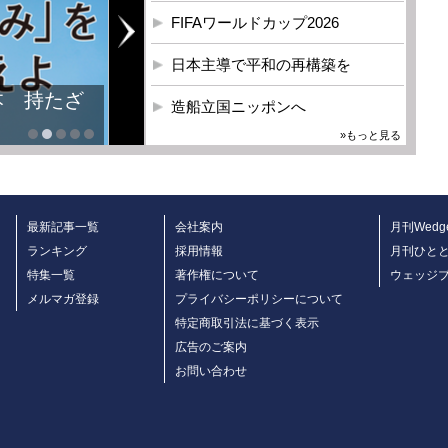
FIFAワールドカップ2026
日本主導で平和の再構築を
本 持たざ
造船立国ニッポンへ
»もっと見る
最新記事一覧
会社案内
月刊Wedg
ランキング
採用情報
月刊ひと
特集一覧
著作権について
ウェッジ
メルマガ登録
プライバシーポリシーについて
特定商取引法に基づく表示
広告のご案内
お問い合わせ