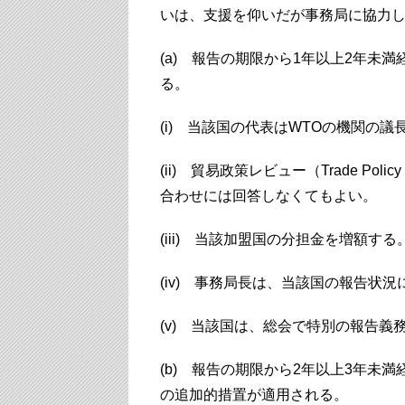
いは、支援を仰いだが事務局に協力
(a) 報告の期限から1年以上2年未
る。
(i) 当該国の代表はWTOの機関の
(ii) 貿易政策レビュー（Trade Po
合わせには回答しなくてもよい。
(iii) 当該加盟国の分担金を増額する
(iv) 事務局長は、当該国の報告状
(v) 当該国は、総会で特別の報告義
(b) 報告の期限から2年以上3年未
の追加的措置が適用される。