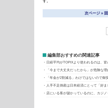
す。
次ページ »
編集部おすすめの関連記事
日経平均がTOPIXより使われるのは、
「今まで大丈夫だったから」が危険な理
「年金が2割減る」わけではないので御
人手不足倒産は日本経済にとって「好ま
店にいる客が儲かっているのに、カジノ