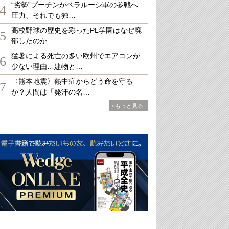
“劣勢”プーチンがベラルーシ軍の参戦へ
4
圧力、それでも独…
高校野球の歴史を彩ったPL学園はなぜ廃
5
部したのか
猛暑による死亡の多い欧州でエアコンが
6
少ない理由…建物と…
〈熊本地震〉熱中症からどう命を守る
7
か？人間は「発汗の名…
»もっと見る