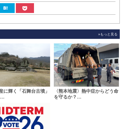
»もっと見る
産に輝く「石舞台古墳」
〈熊本地震〉熱中症からどう命
0…
を守るか？…