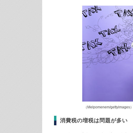
（Melpomenem/gettyimages
消費税の増税は問題が多い