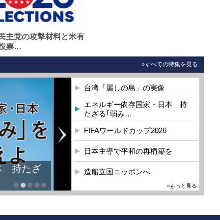
民主党の攻撃材料と米有
投票…
»すべての特集を見る
台湾「麗しの島」の実像
エネルギー依存国家・日本 持
たざる｢弱み…
FIFAワールドカップ2026
日本主導で平和の再構築を
本 持たざ
造船立国ニッポンへ
»もっと見る