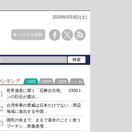
2026年8月8日(土)
メルマガ登録
ランキング
1時間
24時間
1週間
いいね
世界遺産に輝く「石舞台古墳」 2300ト
1
ンの巨石が露出…
台湾有事の脅威は日本だけでない…周辺
2
海域に進出する中国…
国民の命まで、まるで湯水のごとく使う
3
プーチン…死傷者増…