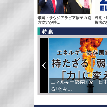
米国・サウジアラビア原子力協
野党・
力協定が持…
権者の
特集
エネルギー依存国家・日
る｢弱み…