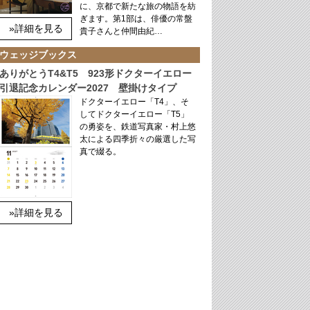
に、京都で新たな旅の物語を紡
ぎます。第1部は、俳優の常盤
»詳細を見る
貴子さんと仲間由紀…
ウェッジブックス
ありがとうT4&T5 923形ドクターイエロー
引退記念カレンダー2027 壁掛けタイプ
ドクターイエロー「T4」、そ
してドクターイエロー「T5」
の勇姿を、鉄道写真家・村上悠
太による四季折々の厳選した写
真で綴る。
»詳細を見る