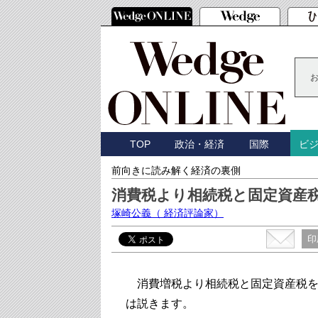
TOP
政治・経済
国際
ビ
前向きに読み解く経済の裏側
消費税より相続税と固定資産
塚崎公義
（ 経済評論家）
印
消費増税より相続税と固定資産税を
は説きます。