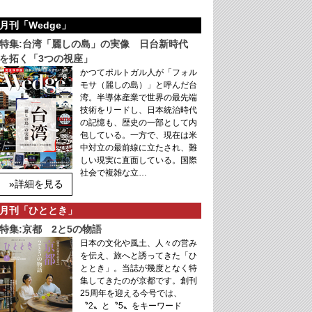
月刊「Wedge」
特集:台湾「麗しの島」の実像 日台新時代
を拓く「3つの視座」
かつてポルトガル人が「フォル
モサ（麗しの島）」と呼んだ台
湾。半導体産業で世界の最先端
技術をリードし、日本統治時代
の記憶も、歴史の一部として内
包している。一方で、現在は米
中対立の最前線に立たされ、難
しい現実に直面している。国際
社会で複雑な立…
»詳細を見る
月刊「ひととき」
特集:京都 2と5の物語
日本の文化や風土、人々の営み
を伝え、旅へと誘ってきた「ひ
ととき」。当誌が幾度となく特
集してきたのが京都です。創刊
25周年を迎える今号では、
〝2〟と〝5〟をキーワード