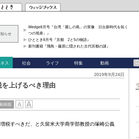
Wedge8月号『台湾「麗しの島」の実像 日台新時代を拓く「3
つの視座」』
お知らせ
ひととき8月号『京都 2と5の物語』
新刊書籍『飛鳥・藤原に隠された古代宮都の謎』
社会
ライフ
特集
動画
ジネス
2019年9月24日
税を上げるべき理由
刷画面
増税すべきだ、と久留米大学商学部教授の塚崎公義