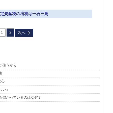
 固定資産税の増税は一石三鳥
1
2
次へ
皆が使うから
由
安心
しい」
も儲かっているのはなぜ？