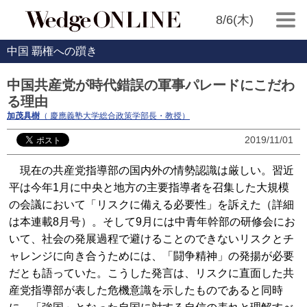
8/6(木)
中国 覇権への躓き
中国共産党が時代錯誤の軍事パレードにこだわ
る理由
加茂具樹
（ 慶應義塾大学総合政策学部長・教授）
2019/11/01
現在の共産党指導部の国内外の情勢認識は厳しい。習近
平は今年1月に中央と地方の主要指導者を召集した大規模
の会議において「リスクに備える必要性」を訴えた（詳細
は本連載8月号）。そして9月には中青年幹部の研修会にお
いて、社会の発展過程で避けることのできないリスクとチ
ャレンジに向き合うためには、「闘争精神」の発揚が必要
だとも語っていた。こうした発言は、リスクに直面した共
産党指導部が表した危機意識を示したものであると同時