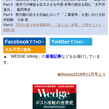
Part 4 海洋での権益を拡大させる中国 米軍の接近を阻む「太平洋
進出」 飯田将史
Part 5 勢力圏の拡大を目論むロシア 「二重基準」を使い分ける対
外戦略 小泉 悠
Part 6
宇宙を巡る米中覇権争い 「見えない攻撃」で増すリスク
村野 将
▲「WEDGE Infinity」の
新着記事
などをお届けしていま
す。
◆Wedge2019年11月号より