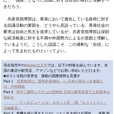
に、「強国」となった自国に対する自信の表れと理解すべ
きだろう。
共産党指導部は、香港において激化している政府に対す
る抗議活動の要因を、どうやら見誤っている。香港社会の
要求は自由と民主を追求しているが、共産党指導部は深刻
な経済格差に対する不満や外国勢力によるが原因と理解し
ているようだ。こうした誤認こそ、この過剰な「自信」に
よって生まれたものといってよい。
現在発売中の
Wedge11月号
では、以下の特集を組んでいます。全
国の書店や駅売店、アマゾンなどでお買い求めいただけます。
■ポスト冷戦の世界史 激動の国際情勢を見通す
Part 1
世界秩序は「競争的多極化」へ 日本が採るべき進路と
は 中西輝政
Part 2
米中二極型システムの危険性 日本は教育投資で人的資本の
強化を
インタビュー ビル・エモット氏 （英『エコノミスト』
元編集長）
Part 3 危機を繰り返すＥＵがしぶとく生き続ける理由 遠藤 乾