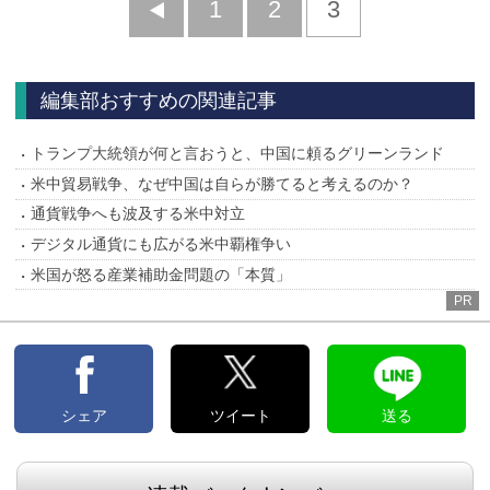
前
1
2
3
へ
編集部おすすめの関連記事
トランプ大統領が何と言おうと、中国に頼るグリーンランド
米中貿易戦争、なぜ中国は自らが勝てると考えるのか？
通貨戦争へも波及する米中対立
デジタル通貨にも広がる米中覇権争い
米国が怒る産業補助金問題の「本質」
PR
シェア
ツイート
送る