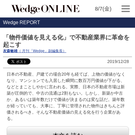
8/7(金)
Wedge REPORT
「物件価値を見える化」で不動産業界に革命を
起こす
友森敏雄
（ 月刊「Wedge」副編集長）
2019/12/28
日本の不動産、戸建ての場合20年も経てば、上物の価値がなく
なり、マンションでも入居した瞬間に数百万円価値が下がる、
などとまことしやかに言われる。実際、日本の不動産市場は新
築が圧倒的で、中古の流通は2割もない。しかし、新築か中古
か、あるいは築年数だけで価値が決まるのは変な話だ。築年数
が経っていても、大事に、丁寧に管理された物件はきちんと評
価されるべき。そんな不動産価値の見える化を行う企業があ
る。